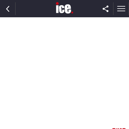
ראשי
הנבחרת
השוק
תקשורת
ומדיה
כסף
וצרכנות