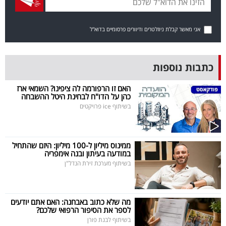
בריאות
אני מאשר קבלת ניוזלטרים ודיוורים פרסומיים בדוא"ל
תרבות
ופנאי
כתבות נוספות
תיירות
האם זו הרפורמה לה ציפינו? השמאי ארז
כהן על הדו"ח לבחינת היטל ההשבחה
TOP-
בשיתוף ice פרויקטים
5
המילון
ממינוס מיליון ל-100 מיליון: היזם שהתחיל
במודעה בעיתון ובנה אימפריה
הכלכלי
בשיתוף מערכת זירת הנדל"ן
פודקאסט
מה שלא כתוב באבחנה: האם אתם יודעים
40
לספר את הסיפור הרפואי שלכם?
UNDER
בשיתוף לבנת פורן