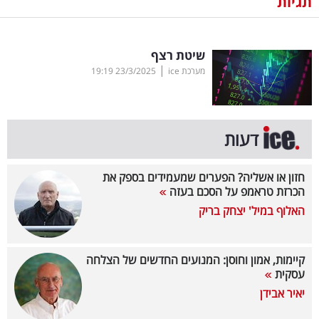
תגיות
נדל"ן
שיטת רצף
דיגיטל
|
מערכת ice
23/3/2025
19:19
וטק
שיווק
ופרסום
דעות
משפט
חזון או אשליה? הפערים שמעמידים בספק את
הכרזת טראמפ על הסכם בעזה
מדדים
האלוף במיל' יצחק בריק
ומחקרים
דעות
קיימות, אמון וחוסן: המנועים החדשים של הצלחה
עסקית
רכילות
יאיר אבידן
עסקית