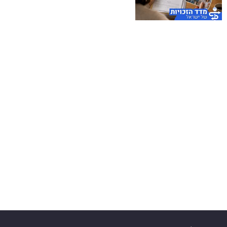
40
שיתופי
פעולה
דרושים
ניוזלטרים
מייל
אדום