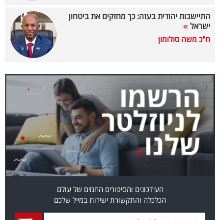
התיישבות יהודית בעזה: כך מחזקים את ביטחון
קריפטו
ישראל
ח"כ משה סולומון
ויראלי
טלוויזיה
עסקי
ספורט
קריירה
ולימודים
מינויים
רייטינג
העידכונים והסיפורים החמים של עולם
הכלכלה והתקשורת ישירות במייל שלכם
רכב