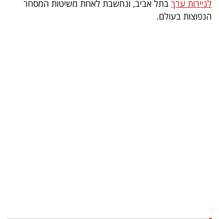
לניירות ערך
בתל אביב, ונחשבת לאחת משיטות המסחר
הנפוצות בעולם.
קריפטו
ויראלי
טלוויזיה
עסקי
ספורט
קריירה
ולימודים
מינויים
רייטינג
רכב