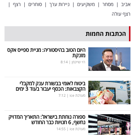
אביב
|
מסחר
|
משקיעים
|
ניירות ערך
|
סוחרים
|
רצף
|
40
רצף עולה
שיתופי
הכתבות החמות
פעולה
היום הטוב בהיסטוריה: מניית ספייס אקס
מזנקת
רוי שיינמן
|
8:14
דרושים
ניוזלטרים
ביטוח לאומי בבשורת ענק למקבלי
הקצבאות: הכסף יעבור בעוד 3 ימים
מערכת ice
|
7:12
מייל
אדום
ספורה נוחתת בישראל: התאריך המדויק
נחשף, 6 חנויות כבר החודש
מערכת ice
|
14:55