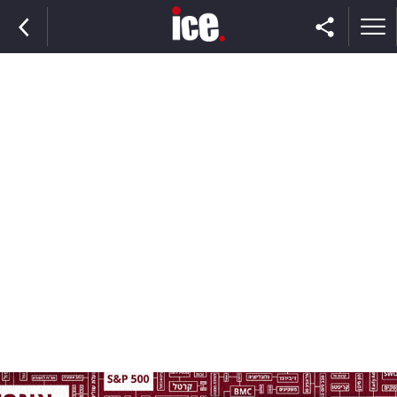
ראשי
הנבחרת
השוק
תקשורת
ומדיה
כסף
וצרכנות