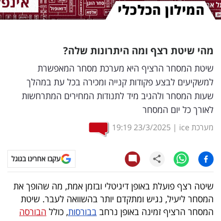
נדל"ן
דיגיטל
מהי שיטת רצף ומה היתרונות שלה?
וטק
שיטת המסחר הרציף היא מערכת מסחר המאפשרת
שיווק
למשקיעים לבצע פקודות קנייה ומכירה בכל עת במהלך
ופרסום
שעות המסחר ולהגיב מיד לתנודות המחירים המתרחשות
לאורך כל יום המסחר
משפט
מערכת ice
|
23/3/2025
19:19
מדדים
ומחקרים
עקבו אחרינו בגוגל
דעות
שיטה רצף פועלת באופן דיגיטלי ובזמן אמת, מה שהופך את
המסחר ליעיל, נגיש ומתקדם יותר בהשוואה לעבר. שיטת
רכילות
המסחר הרציף זמינה באופן נרחב
בבורסות
, כולל
הבורסה
עסקית