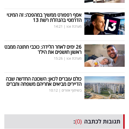
פרסמו
באייס
אסף רפפורט ממשיך במהפכה: זה המינוי
הדרמטי בהנהלת רשת 13
עקבו
מערכת ice
|
14:21
אחרינו:
26 ימים לאחר הלידה: כוכבי חתונה ממבט
ראשון חושפים את הילד
מערכת ice
|
15:26
כולם עוברים לכאן: השכונה החדשה שבה
הדיירים מביאים אחריהם משפחה וחברים
בשיתוף אזורים
|
10:12
תגובות לכתבה
(0)
: