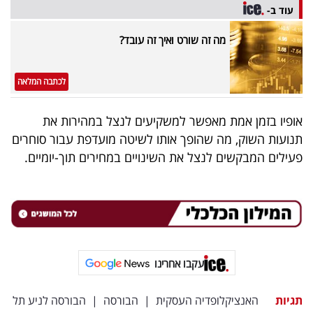
עוד ב-
בריאות
מה זה שורט ואיך זה עובד?
תרבות
ופנאי
לכתבה המלאה
תיירות
אופיו בזמן אמת מאפשר למשקיעים לנצל במהירות את
תנועות השוק, מה שהופך אותו לשיטה מועדפת עבור סוחרים
TOP-
פעילים המבקשים לנצל את השינויים במחירים תוך-יומיים.
5
המילון
הכלכלי
פודקאסט
עקבו אחרינו
40
תגיות
האנציקלופדיה העסקית
|
הבורסה
|
הבורסה לניע תל
UNDER