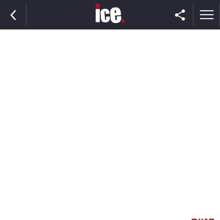
ראשי
הנבחרת
השוק
תקשורת
ומדיה
כסף
וצרכנות