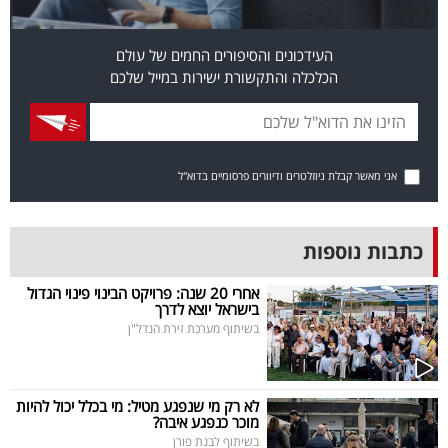
פרסמו
באייס
העידכונים והסיפורים החמים של עולם
הכלכלה והתקשורת ישירות במייל שלכם
עקבו
אחרינו:
אני מאשר קבלת ניוזלטרים ודיוורים פרסומיים בדוא"ל
כתבות נוספות
אחרי 20 שנה: פרויקט הבינוי פינוי הגדול
בישראל יוצא לדרך
בשיתוף מערכת זירת הנדל"ן
לא רק מי שנפגע מטיל: מי בכלל יכול להיות
מוכר כנפגע איבה?
בשיתוף לבנת פורן