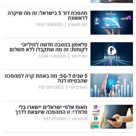
קריפטו
מהפכת דור 5 בישראל: זה מה שיקרה
לראשונה
|
דסק תקשורת
16/9/2025
10:59
ויראלי
טלוויזיה
פלאפון בהטבה חדשה למיליוני
לקוחות: זה מה שתקבלו ללא תשלום
עסקי
|
דסק דיגיטל
11/9/2025
12:04
ספורט
5 שנים ל-5
G
: מה באמת קרה למהפכה
קריירה
שהבטיחו לנו?
|
ולימודים
רפאל בן זקרי
28/7/2025
7:01
מינויים
מאות אלפי ישראלים יישארו בלי
סלולרי: זו המהפכה שיוצאת לדרך
רייטינג
|
מערכת ice
2/7/2025
9:31
רכב