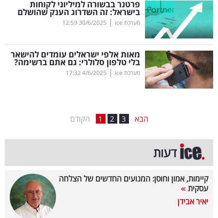
פרטנר בבשורה למיליוני לקוחות
בישראל: זה השדרוג הענק שהושלם
בריאות
|
מערכת ice
30/6/2025
12:59
תרבות
ופנאי
מאות אלפי ישראלים עומדים להישאר
בלי טלפון סלולרי: גם אתם ברשימה?
|
מערכת ice
4/6/2025
17:32
תיירות
TOP-
5
הבא
הקודם
1
2
3
המילון
דעות
הכלכלי
פודקאסט
קיימות, אמון וחוסן: המנועים החדשים של הצלחה
עסקית
40
יאיר אבידן
UNDER