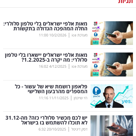
תגיות
נדל"ן
מאות אלפי ישראלים בלי טלפון סלולרי:
דיגיטל
החלה המהפכה הגדולה בתקשורת
וטק
|
מערכת ice
10/2/2026
11:00
שיווק
מאות אלפי ישראלים יישארו בלי טלפון
ופרסום
סלולרי: מה יקרה ב-1.2.2025?
|
מערכת ice
4/12/2025
16:02
משפט
פלאפון רושמת שיא של עשור - כל
מדדים
המספרים מהרבעון השלישי
ומחקרים
|
רוי שיינמן
11/11/2025
11:16
דעות
יש לכם מכשיר סלולרי כזה? מה-31.12
לא תוכלו להשתמש בו בישראל
רכילות
|
דסק דיגיטל
20/10/2025
6:32
עסקית