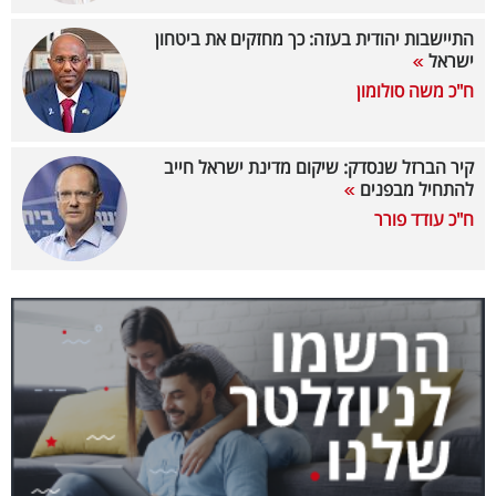
40
התיישבות יהודית בעזה: כך מחזקים את ביטחון
ישראל
ח"כ משה סולומון
שיתופי
פעולה
קיר הברזל שנסדק: שיקום מדינת ישראל חייב
להתחיל מבפנים
ח"כ עודד פורר
דרושים
ניוזלטרים
מייל
אדום