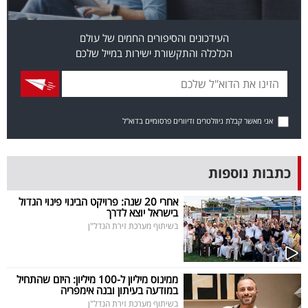
פרסמו
באייס
העידכונים והסיפורים החמים של עולם
הכלכלה והתקשורת ישירות במייל שלכם
עקבו
אחרינו:
אני מאשר קבלת ניוזלטרים ודיוורים פרסומיים בדוא"ל
כתבות נוספות
אחרי 20 שנה: פרויקט הבינוי פינוי הגדול
בישראל יוצא לדרך
בשיתוף מערכת זירת הנדל"ן
ממינוס מיליון ל-100 מיליון: היזם שהתחיל
במודעה בעיתון ובנה אימפריה
בשיתוף מערכת זירת הנדל"ן