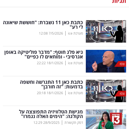
תגיות
נדל"ן
כתבת כאן 11 נשברת: "חוששת שיאונה
דיגיטל
לי רע"
וטק
|
מערכת ice
7/5/2026
12:08
שיווק
גיא פלג חוטף: "מדבר פוליטיקה באופן
ופרסום
אגרסיבי - ומוחאים לו כפיים"
|
מערכת ice
18/1/2026
22:22
צפו
משפט
כתבת כאן 11 התגרשה וחשפה
מדדים
בדמעות: "זה חורבן"
ומחקרים
|
מערכת ice
18/1/2026
20:18
צפו
דעות
מגישת הטלוויזיה התפוצצה על
הקולגה: "הימים האלה נגמרו"
רכילות
|
דסק תקשורת
28/9/2025
12:29
עסקית