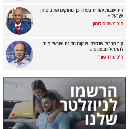
40
התיישבות יהודית בעזה: כך מחזקים את ביטחון
ישראל
ח"כ משה סולומון
שיתופי
פעולה
קיר הברזל שנסדק: שיקום מדינת ישראל חייב
להתחיל מבפנים
ח"כ עודד פורר
דרושים
ניוזלטרים
מייל
אדום