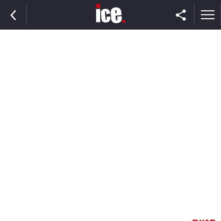
ראשי
הנבחרת
השוק
תקשורת
ומדיה
כסף
וצרכנות