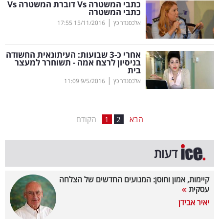
כתבי המשטרה
Vs
דוברת המשטרה
Vs
כתבי המשטרה
בריאות
|
אלכסנדר כץ
15/11/2016
17:55
תרבות
ופנאי
אחרי כ-3 שבועות: העיתונאית החשודה
בניסיון לרצח אמה - תשוחרר למעצר
בית
תיירות
|
אלכסנדר כץ
9/5/2016
11:09
TOP-
5
הבא
הקודם
1
2
המילון
דעות
הכלכלי
פודקאסט
קיימות, אמון וחוסן: המנועים החדשים של הצלחה
עסקית
40
יאיר אבידן
UNDER