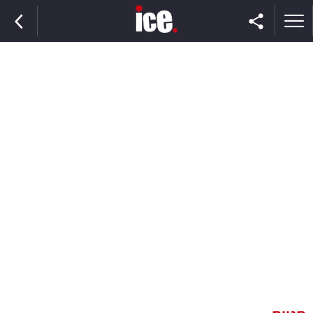
ראשי
הנבחרת
השוק
תקשורת
ומדיה
כסף
וצרכנות