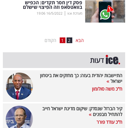
פסק דין חסר תקדים: הכפיש
בוואטסאפ וזה הפיצוי שישלם
בריאות
|
מערכת ice
16/5/2022
19:06
תרבות
ופנאי
הבא
הקודם
1
2
תיירות
TOP-
דעות
5
התיישבות יהודית בעזה: כך מחזקים את ביטחון
המילון
ישראל
הכלכלי
ח"כ משה סולומון
פודקאסט
קיר הברזל שנסדק: שיקום מדינת ישראל חייב
להתחיל מבפנים
40
ח"כ עודד פורר
UNDER