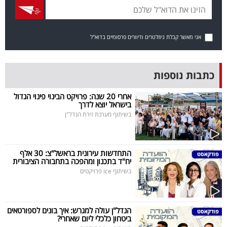
פרסמו
באייס
אני מאשר קבלת ניוזלטרים ודיוורים פרסומיים בדוא"ל
עקבו
אחרינו:
כתבות נוספות
אחרי 20 שנה: פרויקט הבינוי פינוי הגדול
בישראל יוצא לדרך
בשיתוף מערכת זירת הנדל"ן
התחדשות עירונית בראשל"צ: 30 אלף
יח"ד בתכנון ומהפכה בתחבורה הציבורית
בשיתוף ice פרויקטים
הנדל"ן עולה למגרש: איך בונים לספורטאים
ביטחון כלכלי ליום שאחרי?