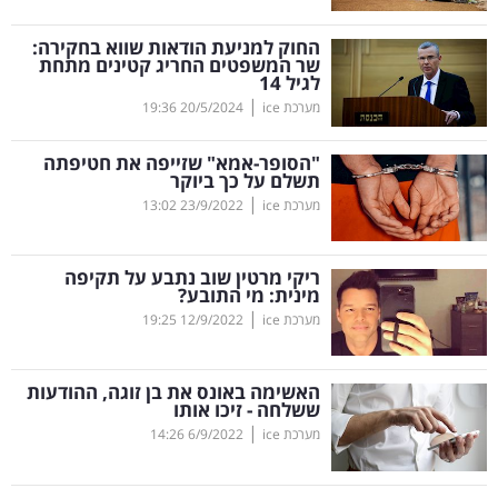
קריפטו
החוק למניעת הודאות שווא בחקירה:
שר המשפטים החריג קטינים מתחת
לגיל 14
ויראלי
|
מערכת ice
20/5/2024
19:36
טלוויזיה
"הסופר-אמא" שזייפה את חטיפתה
תשלם על כך ביוקר
עסקי
|
מערכת ice
23/9/2022
13:02
ספורט
ריקי מרטין שוב נתבע על תקיפה
קריירה
מינית: מי התובע?
|
ולימודים
מערכת ice
12/9/2022
19:25
מינויים
האשימה באונס את בן זוגה, ההודעות
ששלחה - זיכו אותו
רייטינג
|
מערכת ice
6/9/2022
14:26
רכב