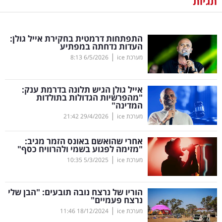
תגיות
נדל"ן
התפתחות דרמטית בחקירת אייל גולן:
דיגיטל
העדות נדחתה במפתיע
וטק
|
מערכת ice
6/5/2026
8:13
שיווק
אייל גולן הגיש תלונה בדרמת ענק:
ופרסום
"מהפרשיות הגדולות בתולדות
המדינה"
|
משפט
מערכת ice
29/4/2026
21:42
אחרי שהואשם באונס הזמר מגיב:
מדדים
"מזימה לפגוע בשמי ולהרוויח כסף"
ומחקרים
|
מערכת ice
5/3/2025
10:35
דעות
הוריו של נרצח נובה תובעים: "הבן שלי
נרצח פעמיים"
רכילות
|
מערכת ice
18/12/2024
11:46
עסקית