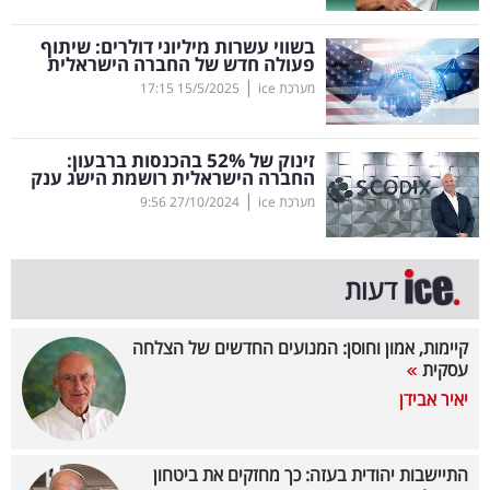
קריפטו
בשווי עשרות מיליוני דולרים: שיתוף
פעולה חדש של החברה הישראלית
|
מערכת ice
15/5/2025
17:15
ויראלי
טלוויזיה
זינוק של 52
%
בהכנסות ברבעון:
החברה הישראלית רושמת הישג ענק
עסקי
|
מערכת ice
27/10/2024
9:56
ספורט
קריירה
דעות
ולימודים
קיימות, אמון וחוסן: המנועים החדשים של הצלחה
מינויים
עסקית
יאיר אבידן
רייטינג
רכב
התיישבות יהודית בעזה: כך מחזקים את ביטחון