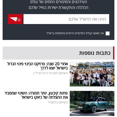
העידכונים והסיפורים החמים של עולם
40
הכלכלה והתקשורת ישירות במייל שלכם
שיתופי
פעולה
אני מאשר קבלת ניוזלטרים ודיוורים פרסומיים בדוא"ל
כתבות נוספות
דרושים
אחרי 20 שנה: פרויקט הבינוי פינוי הגדול
בישראל יוצא לדרך
ניוזלטרים
בשיתוף מערכת זירת הנדל"ן
מייל
פחות קיבעון, יותר תמורה: השינוי שמסביר
את ההצלחה של ג'אקו בישראל
אדום
בשיתוף כלמוביל