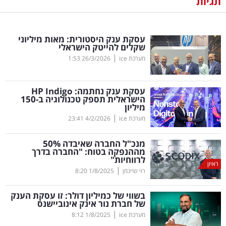
תגיות
נדל"ן
עסקת ענק היסטורית: מאות מיליוני
דיגיטל
שקלים להייטק הישראלי
וטק
|
מערכת ice
26/3/2026
1:53
שיווק
עסקת ענק נחתמה:
Indigo
HP
ופרסום
הישראלית תספק טכנולוגיה ב-150
מיליון
|
משפט
מערכת ice
4/2/2026
23:41
מנכ"ל החברה שאיבדה 50
%
מדדים
מההנפקה בטוח: "החברה בדרך
ומחקרים
לרווחיות"
ראיון
|
רוי שיינמן
1/8/2025
8:20
דעות
בשווי של כמיליון דולר: זו עסקת הענק
של חברת נור אינק אינוביישנס
רכילות
|
מערכת ice
1/8/2025
8:12
עסקית