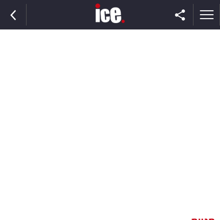
ראשי
הנבחרת
השוק
תקשורת
ומדיה
כסף
וצרכנות