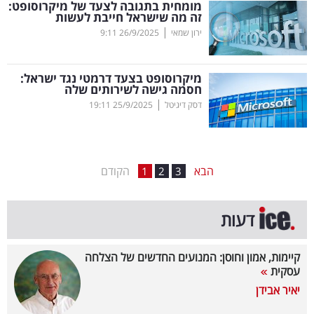
מומחית בתגובה לצעד של מיקרוסופט:
זה מה שישראל חייבת לעשות
בריאות
|
ירון שמאי
26/9/2025
9:11
תרבות
ופנאי
מיקרוסופט בצעד דרמטי נגד ישראל:
חסמה גישה לשירותים שלה
|
דסק דיגיטל
25/9/2025
19:11
תיירות
TOP-
5
הבא
הקודם
1
2
3
המילון
דעות
הכלכלי
פודקאסט
קיימות, אמון וחוסן: המנועים החדשים של הצלחה
עסקית
40
יאיר אבידן
UNDER