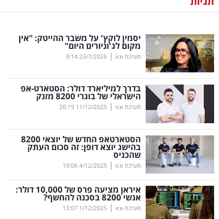
תגיות
נדל"ן
יסמין לוקץ' על משבר ההייטק: "אין
דיגיטל
מקום לג'וניורים היום"
וטק
|
מערכת ice
23/7/2026
9:14
שיווק
בדרך למיליארד דולר: הסטארט-אפ
ופרסום
הישראלי של בוגרי 8200 מזנק
|
מערכת ice
11/12/2025
20:19
משפט
הסטארטאפ החדש של יוצאי 8200
מדדים
בהישג יוצא דופן: זה סכום העתק
ומחקרים
שהכניס
|
מערכת ice
4/12/2025
19:06
דעות
איראן מציעה פרס של 10,000 דולר:
אנשי 8200 בסכנה להחשף?
רכילות
|
מערכת ice
1/12/2025
13:07
עסקית