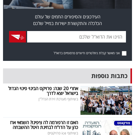
פרסמו
באייס
העידכונים והסיפורים החמים של עולם
הכלכלה והתקשורת ישירות במייל שלכם
עקבו
אחרינו:
אני מאשר קבלת ניוזלטרים ודיוורים פרסומיים בדוא"ל
כתבות נוספות
אחרי 20 שנה: פרויקט הבינוי פינוי הגדול
בישראל יוצא לדרך
בשיתוף מערכת זירת הנדל"ן
האם זו הרפורמה לה ציפינו? השמאי ארז
כהן על הדו"ח לבחינת היטל ההשבחה
בשיתוף ice פרויקטים