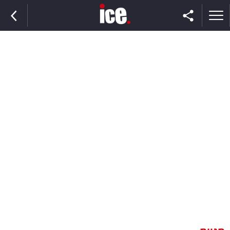
ראשי
הנבחרת
השוק
תקשורת
ומדיה
כסף
וצרכנות