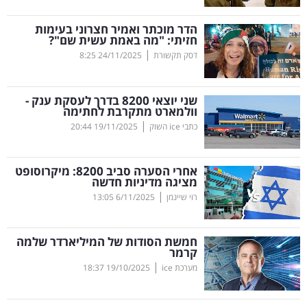
קריפטו
הדר מוכתר ואמיר חצרוני בעימות
חזיתי: "מה באמת עשית שם"?
|
דסק תקשורת
24/11/2025
8:25
ויראלי
טלוויזיה
שני יוצאי 8200 בדרך לעסקת ענק -
וולמארט מתקרבת לחתימה
עסקי
|
כתבי ice השוק
19/11/2025
20:44
ספורט
אחרי הסערה סביב 8200: מיקרוסופט
קריירה
מציגה מדיניות חדשה
|
ולימודים
רוי שיינמן
6/11/2025
13:05
מינויים
חמשת הסודות של המיליארדר שלמה
קרמר
רייטינג
|
מערכת ice
19/10/2025
18:37
רכב