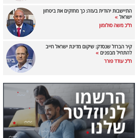
40
התיישבות יהודית בעזה: כך מחזקים את ביטחון
ישראל
ח"כ משה סולומון
שיתופי
פעולה
קיר הברזל שנסדק: שיקום מדינת ישראל חייב
להתחיל מבפנים
ח"כ עודד פורר
דרושים
ניוזלטרים
מייל
אדום