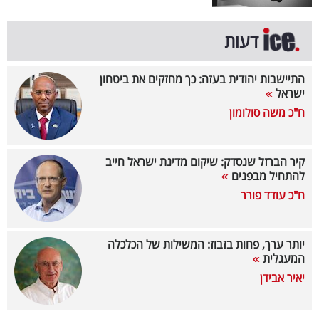
קריפטו
דעות
ויראלי
התיישבות יהודית בעזה: כך מחזקים את ביטחון
ישראל
טלוויזיה
ח"כ משה סולומון
עסקי
ספורט
קיר הברזל שנסדק: שיקום מדינת ישראל חייב
להתחיל מבפנים
קריירה
ח"כ עודד פורר
ולימודים
מינויים
יותר ערך, פחות בזבוז: המשילות של הכלכלה
המעגלית
רייטינג
יאיר אבידן
רכב