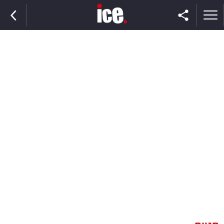
ראשי
הנבחרת
השוק
תקשורת
ומדיה
כסף
וצרכנות