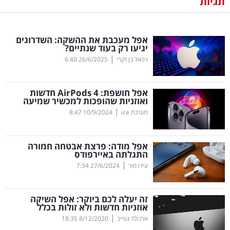
תגיות
נדל"ן
אפל מעכבת את ההשקה: השדרוגים
דיגיטל
יגיעו רק בעוד שנתיים?
וטק
|
רפאל בן זקרי
26/6/2025
6:40
שיווק
אפל חושפת:
AirPods
4 חדשות
ופרסום
ואוזניות שהופכות למכשיר שמיעה
|
מערכת ice
10/9/2024
8:47
משפט
אפל מודה: פרצת אבטחה חמורה
מדדים
התגלתה באיירפודס
ומחקרים
|
עידו מור
27/6/2024
7:34
דעות
זה יעלה לכם ביוקר: אפל השיקה
אוזניות חדשות ולא זולות בכלל
רכילות
|
ארנולד נטייב
8/12/2020
18:35
עסקית