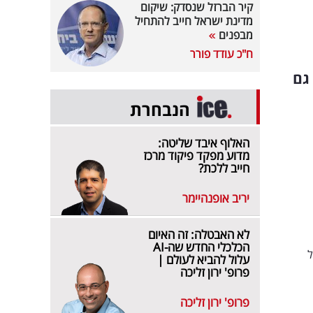
קיר הברזל שנסדק: שיקום
מדינת ישראל חייב להתחיל
מבפנים
ח"כ עודד פורר
גם
הנבחרת
האלוף איבד שליטה:
מדוע מפקד פיקוד מרכז
חייב ללכת?
יריב אופנהיימר
לא האבטלה: זה האיום
הכלכלי החדש שה-AI
תל
עלול להביא לעולם |
פרופ' ירון זליכה
פרופ' ירון זליכה