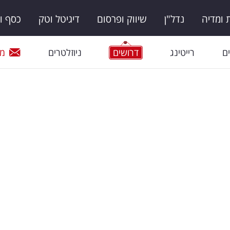
ומדיה
נדל"ן
שיווק ופרסום
דיגיטל וטק
כסף ו
ם
רייטינג
דרושים
ניוזלטרים
מי