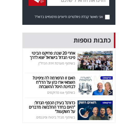
אני מאשר קבלת ניוזלטרים ודיוורים פרסומיים בדוא"ל
כתבות נוספות
אחרי 20 שנה: פרויקט הבינוי
פינוי הגדול בישראל יוצא לדרך
בשיתוף מערכת זירת הנדל"ן
האם זו הרפורמה לה ציפינו?
השמאי ארז כהן על הדו"ח
לבחינת היטל ההשבחה
בשיתוף ice פרויקטים
כדורגל בעידן הכסף הגדול:
"היום בחדר ההלבשה מדברים
על השקעות"
בשיתוף מגדל ביטוח ופיננסים