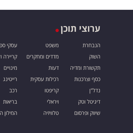
ערוצי תוכן
הנבחרת
משפט
עסקי ספ
השוק
מדדים ומחקרים
קריירה ו
תקשורת ומדיה
דעות
מינויים
כסף וצרכנות
רכילות עסקית
רייטינג
נדל"ן
קריפטו
רכב
דיגיטל וטק
ויראלי
בריאות
שיווק ופרסום
טלוויזיה
המילון ה