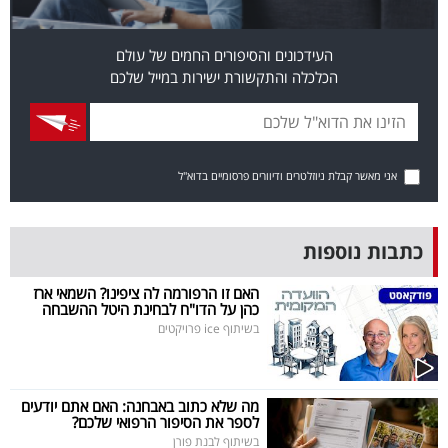
פרסמו
באייס
העידכונים והסיפורים החמים של עולם
הכלכלה והתקשורת ישירות במייל שלכם
עקבו
אחרינו:
אני מאשר קבלת ניוזלטרים ודיוורים פרסומיים בדוא"ל
כתבות נוספות
האם זו הרפורמה לה ציפינו? השמאי ארז
כהן על הדו"ח לבחינת היטל ההשבחה
בשיתוף ice פרויקטים
מה שלא כתוב באבחנה: האם אתם יודעים
לספר את הסיפור הרפואי שלכם?
בשיתוף לבנת פורן