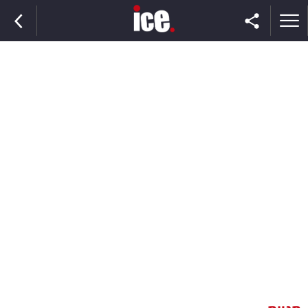
ראשי
הנבחרת
השוק
תקשורת
ומדיה
כסף
וצרכנות