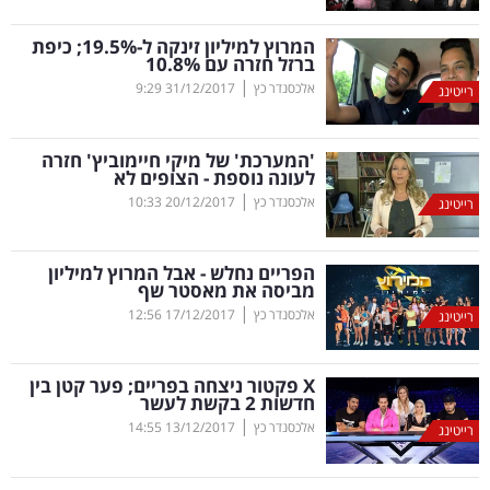
קריפטו
המרוץ למיליון זינקה ל-19.5
%
; כיפת
ברזל חזרה עם 10.8
%
|
אלכסנדר כץ
31/12/2017
9:29
רייטינג
ויראלי
טלוויזיה
'המערכת' של מיקי חיימוביץ' חזרה
לעונה נוספת - הצופים לא
עסקי
|
אלכסנדר כץ
20/12/2017
10:33
רייטינג
ספורט
הפריים נחלש - אבל המרוץ למיליון
קריירה
מביסה את מאסטר שף
|
ולימודים
אלכסנדר כץ
17/12/2017
12:56
רייטינג
מינויים
X
פקטור ניצחה בפריים; פער קטן בין
חדשות 2 בקשת לעשר
רייטינג
|
אלכסנדר כץ
13/12/2017
14:55
רייטינג
רכב