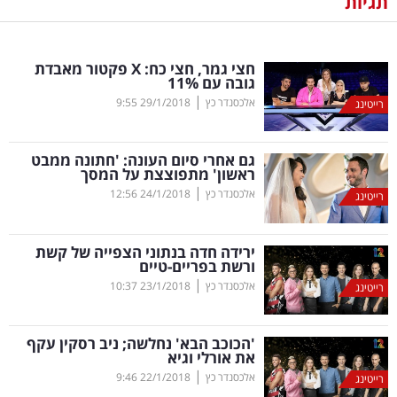
תגיות
נדל"ן
חצי גמר, חצי כח:
X
פקטור מאבדת
דיגיטל
גובה עם 11
%
וטק
|
אלכסנדר כץ
29/1/2018
9:55
רייטינג
שיווק
גם אחרי סיום העונה: 'חתונה ממבט
ופרסום
ראשון' מתפוצצת על המסך
|
אלכסנדר כץ
24/1/2018
12:56
רייטינג
משפט
ירידה חדה בנתוני הצפייה של קשת
מדדים
ורשת בפריים-טיים
ומחקרים
|
אלכסנדר כץ
23/1/2018
10:37
רייטינג
דעות
'הכוכב הבא' נחלשה; ניב רסקין עקף
את אורלי וגיא
רכילות
|
אלכסנדר כץ
22/1/2018
9:46
רייטינג
עסקית