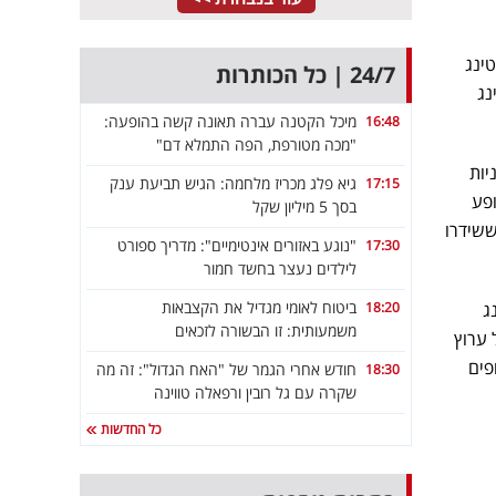
זמנים בטבלאות הרייטינג של הפריים טיים וגרף 23.0% רייטינג
24/7 | כל הכותרות
ם" של ערוץ 14, שרשמה 6.0% רייטינג
מיכל הקטנה עברה תאונה קשה בהופעה:
16:48
"מכה מטורפת, הפה התמלא דם"
ניות
גיא פלג מכריז מלחמה: הגיש תביעת ענק
17:15
 מופע
בסך 5 מיליון שקל
בן בן ברוך שגרף 5.2% (127 אלף צופים). אחרונה ניצבת הסדרה "המעברה" של רשת 13 ששידרו
"נוגע באזורים אינטימיים": מדריך ספורט
17:30
לילדים נעצר בחשד חמור
ביטוח לאומי מגדיל את הקצבאות
18:20
 12 רשמה 10.8% רייטינג
משמעותית: זו הבשורה לזכאים
 ערוץ
שי עם 5.1% רייטינג ו-137 אלף צופים
חודש אחרי הגמר של "האח הגדול": זה מה
18:30
שקרה עם גל רובין ורפאלה טווינה
כל החדשות