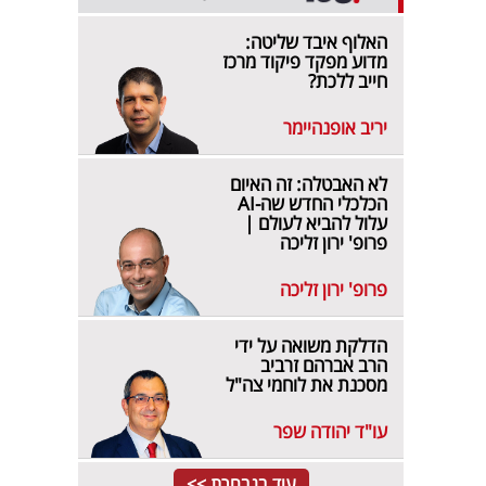
האלוף איבד שליטה:
מדוע מפקד פיקוד מרכז
חייב ללכת?
יריב אופנהיימר
לא האבטלה: זה האיום
הכלכלי החדש שה-AI
עלול להביא לעולם |
פרופ' ירון זליכה
פרופ' ירון זליכה
הדלקת משואה על ידי
הרב אברהם זרביב
מסכנת את לוחמי צה"ל
עו"ד יהודה שפר
עוד בנבחרת >>