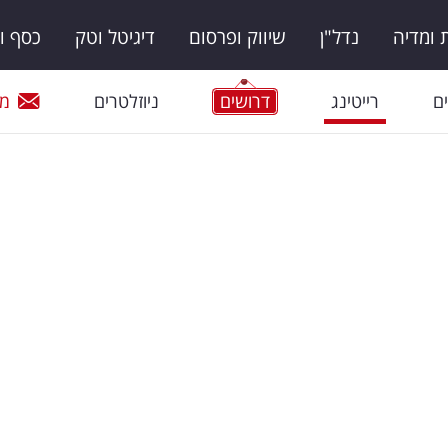
ומדיה
נדל"ן
שיווק ופרסום
דיגיטל וטק
כסף ו
ם
רייטינג
דרושים
ניוזלטרים
מי