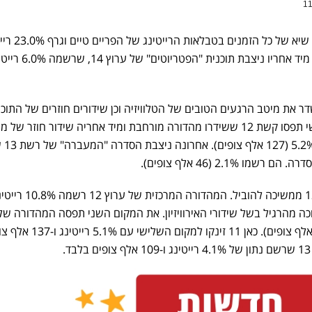
האירווזיון שמשודר בכאן 11 שבר שיא של כל ה
שהם למעלה מחצי מיליון צופים. מיד אחריו ניצבת תוכנית "הפטריוטי
 13 החליטו לשדר את מיטב הרגעים הטובים של הטלוויזיה וכן שידורים חוזרים של התוכ
האהובות. לכן, את המקום השלישי תפסו קשת 12 ששידרו מהדורה מורחבת ומיד אחריה שידור חוזר של
הסטנדאפ של 
2.1% (46 אלף צופים).
בגזרת מהדורת החדשות, קשת 12 ממשיכה להוביל. המהדורה המרכזית של ערוץ
ה ארוכה מהרגיל בשל שידורי האירוויזיון. את המקום השני תפסה המהדורה של
14 שרשמה 6.4% רייטינג (192 אלף צופים). כאן 11 זינקו למקום השלי