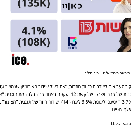
ו תומאס תומר שלום
,
פיני סילוק
 מהערוצים לשדר תוכניות חוזרות, זאת בשל שידור האירווזיון שנמשך עד
השעות הקטנות של הלילה. התוכנית של אברי ושרקי של קשת 12, עקפה באחוז אחד בלבד את תוכנית
השיבה" של ערוץ 14 כשרשמה 3.7% רייטינג (לעומת 3.6% לערוץ 14). שידור חוזר של תוכנית 