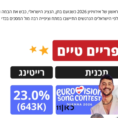
אמש (שלישי) נערך חצי הגמר הראשון של אירוויזיון 2026 כשנועם בתן, הנציג הישראלי, כבש את
פי הישראלים הנרגשים התיישבו במתח וציפייה רבה מול המסכים בכדי ל