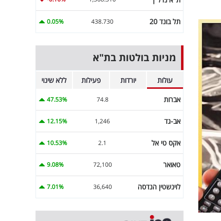
תל בונד 20
0.05%
438.730
מניות בולטות בת"א
עולות
יורדות
פעילות
ללא שינוי
אברות
47.53%
74.8
אב-גד
12.15%
1,246
אקס טי אל
10.53%
2.1
טאואר
9.08%
72,100
לוינשטין הנדסה
7.01%
36,640