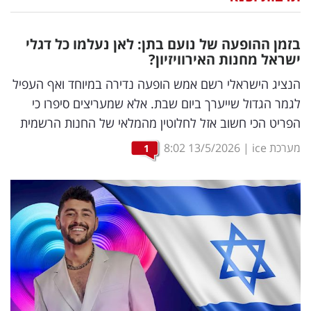
נדל"ן
בזמן ההופעה של נועם בתן: לאן נעלמו כל דגלי
דיגיטל
ישראל מחנות האירוויזיון?
וטק
הנציג הישראלי רשם אמש הופעה נדירה במיוחד ואף העפיל
לגמר הגדול שייערך ביום שבת. אלא שמעריצים סיפרו כי
שיווק
הפריט הכי חשוב אזל לחלוטין מהמלאי של החנות הרשמית
ופרסום
מערכת ice
|
13/5/2026
8:02
1
משפט
מדדים
ומחקרים
דעות
רכילות
עסקית