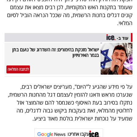
40
שעומד בתקנות האש המקומיות, לכן רבים מצאו את עצמם
קונים דגלים בחנות הרשמית, מה שככל הנראה הוביל לסיום
המלאי.
שיתופי
עוד ב-
פעולה
ישראל מזנקת בהימורים: זה השדרוג של נועם בתן
בגמר האירוויזיון
דרושים
לכתבה המלאה
ניוזלטרים
על פי מידע שהגיע ל"היום", מעריצים ישראלים רבים,
שנערכו מראש ודאגו להזמין לעצמם דגל מהחנות הרשמית,
נתקלו בסירוב בעת האיסוף כשנמסר להם שהמוצר אזל
מייל
לחלוטין מהמלאי, זאת בעקבות ביקוש גבוה לדגלים, מה
אדום
שמעיד על נוכחות ישראלית בולטת מאוד ביציע.
עקבו אחרינו