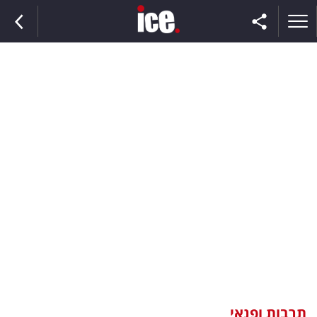
ראשי
הנבחרת
השוק
תקשורת
ומדיה
כסף
וצרכנות
תרבות ופנאי