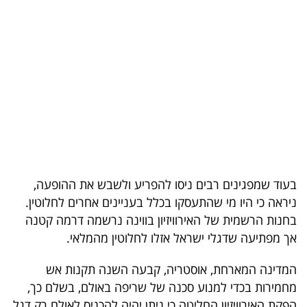
בריאות
תרבות
ופנאי
תיירות
TOP-
5
בעוד שמפגינים רבים ניסו להפריע ולשבש את ההופעה,
המילון
ניראה כי היו מי שהתעסקו בכלל בעניינים אחרים לחלוטין.
הכלכלי
בחנות הרשמית של האירוויזיון בווינה נרשמה דרמה קטנה
אך מפתיעה שדגלי ישראל אזלו לחלוטין מהמלאי.
פודקאסט
המדינה המארחת, אוסטריה, קבעה השנה תקנות אש
40
מחמירות בכדי למנוע סכנה של שריפה באולם, בשלם כך,
UNDER
הפקת האירוויזיון החליטה כי ניתן יהיה להכניס לאולם רק דגל