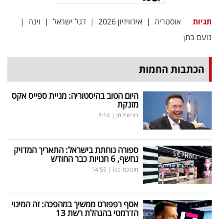
פרסמו
באייס
תגיות
אוסטריה
|
אירוויזיון 2026
|
דגל ישראל
|
וינה
|
נועם בתן
עקבו
אחרינו:
הכתבות החמות
היום הטוב בהיסטוריה: מניית ספייס אקס
מזנקת
רוי שיינמן
|
8:14
ספורה נוחתת בישראל: התאריך המדויק
נחשף, 6 חנויות כבר החודש
מערכת ice
|
14:55
אסף רפפורט ממשיך במהפכה: זה המינוי
הדרמטי בהנהלת רשת 13