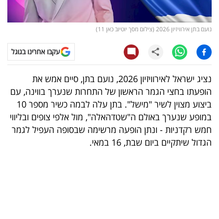
קריפטו
נועם בתן אירוויזיון 2026 (צילום מסך יוטיוב כאן 11)
ויראלי
עקבו אחרינו בגוגל
טלוויזיה
נציג ישראל לאירוויזיון 2026, נועם בתן, סיים אמש את
עסקי
הופעתו בחצי הגמר הראשון של התחרות שנערך בווינה, עם
ספורט
ביצוע מצוין לשיר "מישל". בתן עלה לבמה כשיר מספר 10
במופע שנערך באולם ה"שטדהאלה", מול אלפי צופים ובליווי
קריירה
חמש רקדניות - ונתן הופעה מרשימה שבסופה העפיל לגמר
ולימודים
הגדול שיתקיים ביום שבת, 16 במאי.
מינויים
רייטינג
רכב