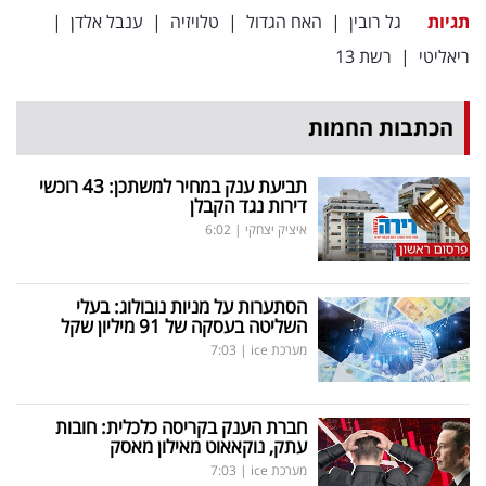
תגיות
גל רובין
|
האח הגדול
|
טלויזיה
|
ענבל אלדן
|
ריאליטי
|
רשת 13
הכתבות החמות
תביעת ענק במחיר למשתכן: 43 רוכשי
דירות נגד הקבלן
איציק יצחקי
|
6:02
הסתערות על מניות נובולוג: בעלי
השליטה בעסקה של 91 מיליון שקל
מערכת ice
|
7:03
חברת הענק בקריסה כלכלית: חובות
עתק, נוקאאוט מאילון מאסק
מערכת ice
|
7:03