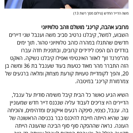
משה הדייר החדש (צילום מסך רשת 13)
מרובע אהבה, קרינג' מושלם וזהב טלוויזיוני
השבוע, למשל, קיבלנו נרטיב סביב משה וענבל שני דיירים
חדשים שהתגלו במהרה כזהב טלוויזיוני טהור. תוך ימים
בודדים הם הפכו לידידים קרובים, ובתפנית חדה עברו
מה"פרנד זון" לאזור האינטימי ואפילו קיבלנו נשיקה. האקט
הזה התברר מהר מאוד כטעות בעוד שענבל בת 36 ומשה בן
20, והפך לקומדיית טעויות קורעת מצחוק ומלאה ברגעים של
צמרמורת קרינג' במיטבה
.
השיא הגיע כאשר כל הבית קיבל משימה סודית על ענבל,
הדיירים היו צריכים לעבוד עליה שנכנס דייר חדש שמעוניין
בה. ענבל, כצפוי, סיפקה רגעים אייקונים ומדהימים, והוכיחה
שוב שהיא הייתה חייבת להיכנס כבר בכניסה הראשונה של
העונה. נראה שההפקה סוף סוף הבינה שהעונה הייתה