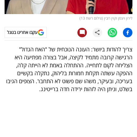
קריפטו
לירון ויצמן וקוין רובין (צילום רשת 13)
ויראלי
עקבו אחרינו בגוגל
טלוויזיה
צריך להודות ביושר: העונה הנוכחית של "האח הגדול"
עסקי
הרגישה קרובה מתמיד לקיצה, אבל בצורה מפתיעה היא
ספורט
הצליחה לקום לתחייה. ההתחלה באמת לא הייתה קלה,
ההפקה עשתה תקלות חמורות בליהוק, נתקלה בקשיים
קריירה
בעריכה, ובעיקר, משהו שם פשוט לא התחבר. הצופים הגיבו
ולימודים
בשלט, וניתן היה לזהות ירידה חדה ברייטינג
.
מינויים
רייטינג
רכב