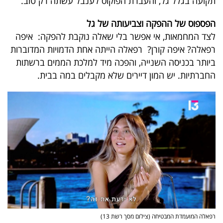
תקועה בגלל גל, והעברת הפוקוס לענבל עשתה רק טוב
.
הפספוס של ההפקה וצביעותה של גל
לצד המחמאות, אי אפשר בלי שאלה נוקבת להפקה: איפה
רפאלה? איפה קורן? רפאלה הייתה אחת הדמויות המדוברות
ביותר בכניסה השנייה, והפכה מיד למלכת הממים ברשתות
החברתיות. יש המון דיירים שלא מקבלים במה בבית.
רפאלה המועמדת המבטיחה (צילום מסך רשת 13)