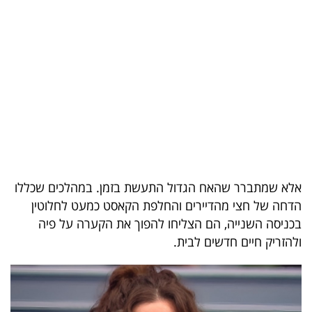
בריאות
תרבות
ופנאי
תיירות
TOP-
5
אלא שמתברר שהאח הגדול התעשת בזמן. במהלכים שכללו
המילון
הדחה של חצי מהדיירים והחלפת הקאסט כמעט לחלוטין
הכלכלי
בכניסה השנייה, הם הצליחו להפוך את הקערה על פיה
ולהזריק חיים חדשים לבית
.
פודקאסט
40
UNDER