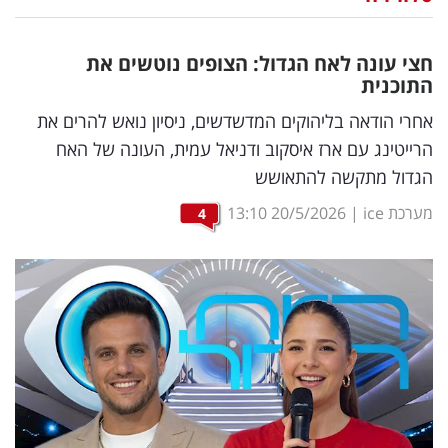
נדל"ן
חצי עונה לאח הגדול: הצופים נוטשים את
דיגיטל
התוכנית
וטק
אחרי הודאה בליהוקים המדשדשים, ניסיון נואש להרים את
הרייטינג עם ארז איסקוב ודניאל עמית, העונה של האח
שיווק
הגדול מתקשה להתאושש
ופרסום
מערכת ice
|
20/5/2026
13:10
4
משפט
מדדים
ומחקרים
דעות
רכילות
עסקית