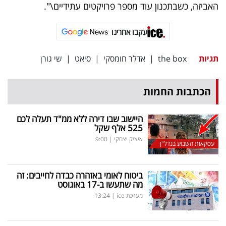
פרסמו
האביזה, כשבתכנון עוד מספר פרויקטים עתידיים\".
באייס
עקבו אחרינו
עקבו
תגיות
the box
|
אדלר חומסקי
|
סיאט
|
שי גורן
אחרינו:
הכתבות החמות
היישוב שבו דירה ללא ממ"ד תעלה לכם
525 אלף שקל
איציק יצחקי
|
9:00
עסקאות השבוע בנדל"ן
ביטוח לאומי באזהרה כבדה לחייבים: זה
מה שתעשו ב-17 באוגוסט
מערכת ice
|
13:24