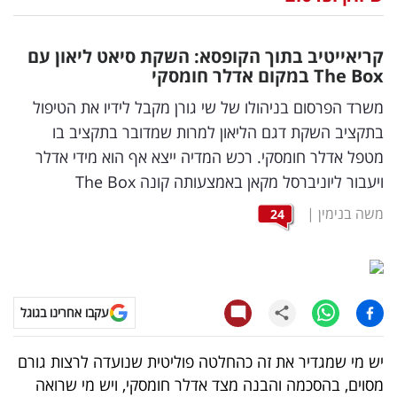
נדל"ן
קריאייטיב בתוך הקופסא: השקת סיאט ליאון עם
דיגיטל
Box
The
במקום אדלר חומסקי
וטק
משרד הפרסום בניהולו של שי גורן מקבל לידיו את הטיפול
בתקציב השקת דגם הליאון למרות שמדובר בתקציב בו
שיווק
מטפל אדלר חומסקי. רכש המדיה ייצא אף הוא מידי אדלר
ופרסום
ויעבור ליוניברסל מקאן באמצעותה קונה The Box
משפט
משה בנימין
|
24
מדדים
ומחקרים
עקבו אחרינו בגוגל
דעות
יש מי שמגדיר את זה כהחלטה פוליטית שנועדה לרצות גורם
רכילות
מסוים, בהסכמה והבנה מצד אדלר חומסקי, ויש מי שרואה
עסקית