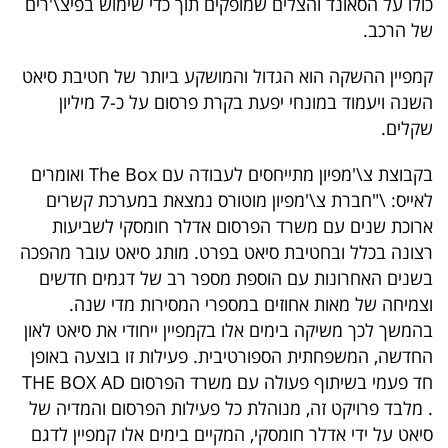
כולו על הסאונד והצלים שמופקים תוך כדי שימוש בפיצ\'רים
40
של הרכב.
קמפיין ההשקה הוא הגדול והמושקע ביותר של חטיבת סיאט
שיתופי
השנה ויעמוד במונחי יפעת בקרת פרסום על כ-7 מיליון
שקלים.
פעולה
בקבוצת צ\'מפיון מתייחסים לעבודה עם The Box ואומרים
לאייס: \"חברת צ\'מפיון מוטורס נמצאת במערכת קשרים
דרושים
ארוכת שנים עם משרד הפרסום אדלר חומסקי לשביעות
רצונה בכלל ובחטיבת סיאט בפרט. מותג סיאט עובר מהפכה
ניוזלטרים
בשנים האחרונות עם הוספת מספר רב של דגמים חדשים
וצמיחה של מאות אחוזים במספרי המסירות מדי שנה.
בהמשך לכך משיקה בימים אלו בקמפיין ייחודי את סיאט לאון
מייל
החדשה, המשפחתית הספורטיבית. פעילות זו בוצעה באופן
אדום
חד פעמי בשיתוף פעולה עם משרד הפרסום THE BOX AD
. מלבד פרויקט זה, מנוהלת כל פעילות הפרסום והמדיה של
סיאט על ידי אדלר חומסקי, המקיים בימים אלו קמפיין לדגם