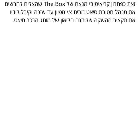
זאת כפתרון קריאיטיבי מנצח של The Box שהצליח להרשים
את מנהל חטיבת סיאט מבית צ\'מפיון עד שזכה וקיבל לידיו
קריפטו
את תקציב ההשקה של דגם הליאון של מותג הרכב סיאט.
ויראלי
טלוויזיה
עסקי
ספורט
קריירה
ולימודים
מינויים
רייטינג
רכב