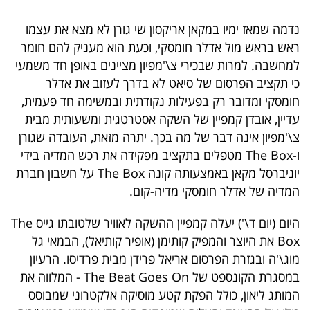
בריאות
נדמה שמאז ימיו במקאן אריקסון שי גורן לא מצא את עצמו
ראש בראש מול אדלר חומסקי, וכעת הוא מעניק להם חומר
תרבות
למחשבה. למרות שבכירי צ\'מפיון מציינים באופן חד משמעי
ופנאי
כי תקציב הפרסום של סיאט לא בדרך לעזוב את אדלר
חומסקי ומדובר רק בפעילות נקודתית ובמשימה חד פעמית,
תיירות
עדיין, אובדן קמפיין של השקה אסטרטגית ומשעותית מבית
צ\'מפיון אינה דבר של מה בכך. יתרה מזאת, העובדה שגורן
TOP-
ו-The Box מטפלים בתקציב מפקידה את רכש המדיה בידי
5
יוניברסל מקאן באמצעותה קונה The Box על חשבון חברת
המדיה של אדלר חומסקי מדיה-קום.
המילון
הכלכלי
היום (יום ד\') יעלה קמפיין ההשקה לאוויר שלטובתו גייס The
Box את היוצר והמפיק קותימן (אופיר קותיאל), הבמאי גל
פודקאסט
מוג\'ה ובגזרת הפרסום אריאל פרידן מבית פרדיסו. הרעיון
במסגרת הקונספט של The Beat Goes On - המלווה את
40
המותג ליאון, כולל הפקת קטע מוסיקה אלקטרוני שמבוסס
UNDER