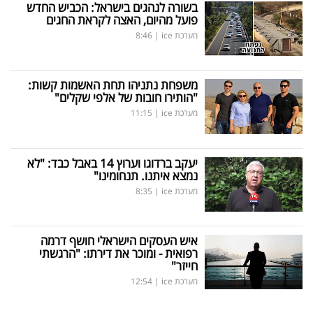
בשורה לנהגים בישראל: הכביש החדש
פועל מהיום, האצה לקראת החגים
מערכת ice
|
8:46
משפחת נתניהו תחת האשמות קשות:
"הותירו חובות של אלפי שקלים"
מערכת ice
|
11:15
יעקב ברדוגו וערוץ 14 באבל כבד: "לא
נמצא איתנו. תנחומינו"
מערכת ice
|
8:35
איש העסקים הישראלי חושף דרמה
רפואית - ומוכר את דירתו: "הרגשתי
חייזר"
מערכת ice
|
12:54