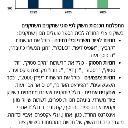
בריאות
תרבות
התפלגות הכנסות השוק לפי סוגי שחקנים השחקנים
ופנאי
בשוק מוצרי החזרה לבית הספר פועלים מגוון שחקנים:
חנויות לציוד משרדי וכלי כתיבה
- כולל את הרשתות
תיירות
"קרביץ", "אופיס דיפו", "YOLO", "חנן מכשירי כתיבה",
"גרפוס" ועוד.
TOP-
חנויות הסטוק
- כולל את הרשתות "מקס סטוק", "זול
5
סטוק", "הסטוק", "דן דיל", "ג'מבו" מקבוצת פוקס ועוד.
חנויות צעצועים
- כולל את הרשתות "עידן 2000", "כפר
המילון
השעשועים", "הפיראט האדום", "טויס אר אס" ועוד.
הכלכלי
שחקנים אחרים
- כולל שחקנים שאינם מתמחים בשיווק
ציוד משרדי, ביניהם חנויות ספרים, רשתות שיווק מזון
פודקאסט
וקמעונאים נוספים. בנוסף, קטגוריה זו כוללת אתרי
אינטרנט מחו"ל, כגון: אמזון, עלי אקספרס, איביי וכדומה.
40
מוערך כי נתח השוק של חנויות המתמחות בשיווק ציוד
UNDER