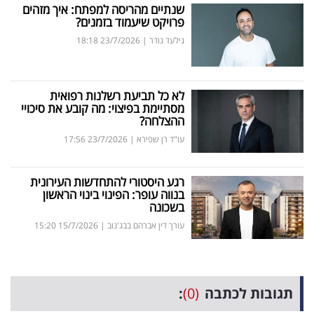
שנתיים מהריסה למפתח: איך מזהים
פרויקט שיעמוד בזמנים?
גילעד גודר
|
23/7/2026
18:18
לא כל תביעת רשלנות רפואית
מסתיימת בפיצוי: מה קובע את סיכויי
ההצלחה?
עו"ד רן שפירא
|
23/7/2026
17:56
רגע היסטורי להתחדשות העירונית
בנווה עופר: הפינוי בינוי הראשון
בשכונה
עורך דין אברהם בבג'נוב
|
15/7/2026
15:20
תגובות לכתבה
(0)
: