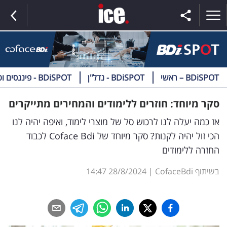
BDiSPOT – ראשי
BDiSPOT - נדל"ן
BDiSPOT - פיננסים וטק
ראשי
סקר מיוחד: חוזרים ללימודים והמחירים מתייקרים
הנבחרת
אז כמה יעלה לנו לרכוש סל של מוצרי לימוד, ואיפה יהיה לנו
הכי זול יהיה לקנות? סקר מיוחד של Coface Bdi לכבוד
השוק
החזרה ללימודים
תקשורת
בשיתוף CofaceBdi
|
28/8/2024
14:47
ומדיה
כסף
וצרכנות