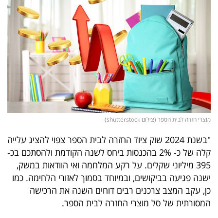
נדל"ן
דיגיטל
וטק
שיווק
ופרסום
משפט
מוצרי חזרה לבית הספר (צילום shutterstock)
מדדים
"בשנת 2024 שוק ציוד החזרה לבית הספר צפוי להציג עלייה
קלה של כ- 2% בהכנסות ביחס לשנה הקודמת ולהסתכם בכ-
ומחקרים
395 מיליוני שקלים. על רקע המלחמה ואי הוודאות במשק,
דעות
ישנה פגיעה בביקושים, ובמיוחד בסמוך לאזורי הלחימה. כמו
כן, עקב המצב צרכנים רבים דוחים השנה את הרכישה
רכילות
המסורתית של סל מוצרי החזרה לבית הספר.
עסקית