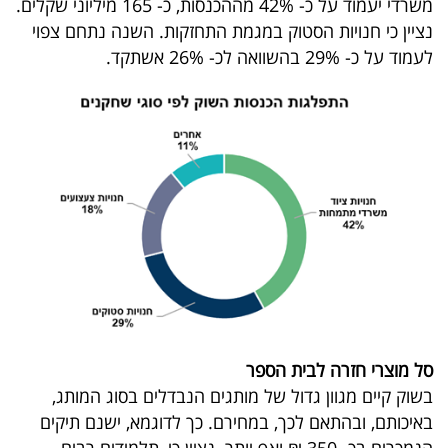
משרדי יעמוד על כ- 42% מההכנסות, כ- 165 מיליוני שקלים.
40
נציין כי חנויות הסטוק במגמת התחזקות. השנה נתחם צפוי
לעמוד על כ- 29% בהשוואה לכ- 26% אשתקד.
שיתופי
פעולה
דרושים
ניוזלטרים
מייל
סל מוצרי חזרה לבית הספר
אדום
בשוק קיים מגוון גדול של מותגים הנבדלים בסוג המותג,
באיכותם, ובהתאם לכך, במחירם. כך לדוגמא, ישנם תיקים
הנמכרים בכ- 350 ₪ ואף יותר. נציין כי, תלמידים רבים,