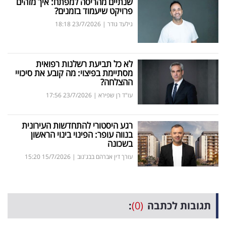
שנתיים מהריסה למפתח: איך מזהים
פרסמו
פרויקט שיעמוד בזמנים?
באייס
גילעד גודר
|
23/7/2026
18:18
עקבו
אחרינו:
לא כל תביעת רשלנות רפואית
מסתיימת בפיצוי: מה קובע את סיכויי
ההצלחה?
עו"ד רן שפירא
|
23/7/2026
17:56
רגע היסטורי להתחדשות העירונית
בנווה עופר: הפינוי בינוי הראשון
בשכונה
עורך דין אברהם בבג'נוב
|
15/7/2026
15:20
תגובות לכתבה
(0)
: