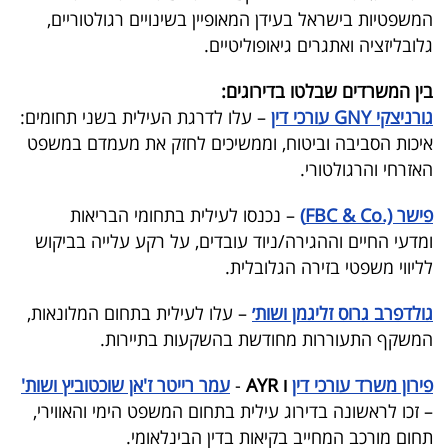
המשפטיות בישראל בעידן המאופיין בשינויים רגולטוריים,
קריפטו
גלובליזציה
ואתגרים גיאופוליטיים.
ויראלי
בין המשרדים שבלטו בדירוגים:
גורניצקי GNY עורכי דין
– עלו לדרגת העילית בשני תחומים:
טלוויזיה
איכות הסביבה וביטוח, וממשיכים לחזק את מעמדם במשפט
האזרחי והרגולטורי.
עסקי
ספורט
פישר (.FBC & Co)
– נכנסו לעילית בתחומי הבריאות
ומדעי החיים וההגירה/ניוד עובדים, על רקע עלייה בביקוש
קריירה
לליווי משפטי בזירה הגלובלית.
ולימודים
גולדפרב גרוס זליגמן ושות׳
– עלו לעילית בתחום המלונאות,
מינויים
המשקף התעוררות מחודשת בהשקעות בתיירות.
רייטינג
פירון משרד עורכי דין
ו AYR
-
עמר רייטר ז'אן שוכטוביץ ושות'
– זכו לראשונה בדירוג עילית בתחום המשפט הימי והאווירי,
רכב
תחום מורכב המחייב בקיאות בדין הבינלאומי.