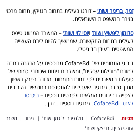
בריאות
זמר, ברימר ושות’
– דורגו בעילית בתחום הנזיקין, תחום מרכזי
בזירה המשפטית הישראלית.
תרבות
סלומון ליפשיץ ושות’
ו
יוסי לוי ושות’
– המשרד הממוזג טיפס
ופנאי
לעילית בתחום התקשורת, שממשיך להיות ליבת העשייה
תיירות
המשפטית בעידן הדיגיטלי.
TOP-
דירוגי התחומים של CofaceBdi מבוססים על הגדרה רחבה
למונח “מובילות עסקית”, ומשלבים ניתוח איכותני וכמותי של
5
פעילות המשרדים לפי תחום התמחות. מדובר בפרק ראשון
המילון
מתוך סדרת דירוגים שעתידים להתפרסם בחודשים הקרובים.
לצפייה בדירוגים המלאים ולפרטים נוספים –
היכנסו
הכלכלי
לאתר CofaceBdi
. דירוגים נוספים בדרך.
פודקאסט
תגיות
CofaceBdi
|
גולדפרב זליגמן ושות'
|
דירוג
|
משרד
40
עורכי הדין גורניצקי ושות'
UNDER