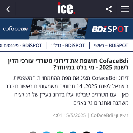
BDiSPOT – ראשי
BDiSPOT - נדל"ן
BDiSPOT - פיננסים וטק
ראשי
CofaceBdi
חושפת את דירוגי משרדי עורכי הדין
לשנת 2025 - מי בלט במיוחד?
הנבחרת
דירוג CofaceBdi מציג את מפת ההתמחויות המשפטיות
השוק
בישראל לשנת 2025. 14 תחומים משמעותיים ראשונים כבר
כאן – עם משרדים שבלטו ועלו בדרוג בעידן של רגולציה
תקשורת
משתנה ואתגרים גלובאלים
ומדיה
בשיתוף CofaceBdi
|
15/5/2025
14:01
כסף
וצרכנות