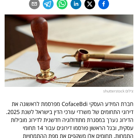
נדל"ן
דיגיטל
וטק
שיווק
ופרסום
משפט
מדדים
צילום shutterstock
ומחקרים
חברת המידע העסקי CofaceBdi מפרסמת לראשונה את
דעות
דירוגי התחומים של משרדי עורכי הדין בישראל לשנת 2025.
הדירוג נערך במסגרת מתודולוגיה חדשנית לדירוג מובילות
רכילות
עסקית, ובגל הראשון פורסמו דירוגים עבור 14 תחומי
עסקית
התמחות. תחומים אלו משקפים את מפת ההתמחויות