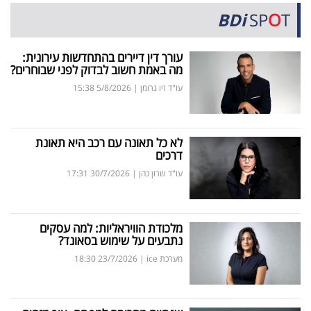
40
BDi
SP
O
T
עורך דין דיירים בהתחדשות עירונית:
שיתופי
מה באמת חשוב לבדוק לפני שבוחרים?
פעולה
עו"ד זיו גרומן
|
5/8/2026
15:38
לא כל תאונה עם רכב היא תאונת
דרושים
דרכים
עו"ד שרון כהן
|
30/7/2026
17:31
ניוזלטרים
מלכודת הוויראליות: למה עסקים
נתבעים על שימוש בסאונד?
מייל
מערכת ice
|
23/7/2026
18:30
אדום