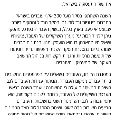
את שוק התעסוקה בישראל.
קריפטו
השנה השתתפו בסקר מעל 300 אלף עובדים בישראל
ויראלי
בחברות בינוניות וגדולות. זהו הסקר הגדול והמקיף ביותר
שבוצע אי פעם בארץ בכלל, ובשוק העבודה בפרט. מהסקר
טלוויזיה
ניתן ללמוד רבות על מערך השיקולים של העובד, ציפיותיו
ושאיפותיו מהארגון בו הוא מועסק. מגוון הנתונים הרבים
עסקי
שמתקבלים במסגרת הסקר השנתי מאפשרים זיהוי וניתוח
ספורט
של תופעות מרכזיות ומגמות הקשורות בניהול המשאב
העיקרי של המעסיק - העובדים.
קריירה
במסגרת הדירוג, העובדים נשאלים על הפרמטרים החשובים
ולימודים
ביותר עבורם ממקום העבודה. מניתוח עמדות העובדים לגבי
מינויים
חשיבות המשתנים עולה כי המשתנה שעמד השנה בראש
מערכת השיקולים של העובד, בדומה לשנים הקודמות, הוא
רייטינג
יחסי עבודה. לגבי הפרמטר השני בחשיבותו, העובדים
מביעים חשיבות רבה לאופי ושיטת ההתנהלות מצד הממונים
רכב
הישירים שלהם, ובהתאם, מידת החשיבות של ניהול ממונה