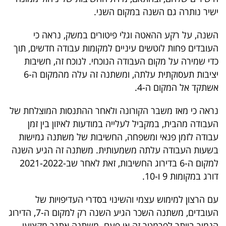
ישיר נותרה גם השנה במקום השני.
בריאות
השנה, על רקע ההאטה וגלי פיטורים במשק, נראה כי
תרבות
העובדים פחות לוטשים עיניים למקומות עבודה חדשים, תוך
ופנאי
כדי שמירה על מקום העבודה הנוכחי. לנוכח זה, חשיבות
יציבות תעסוקתית עלתה, ומשתנה זה עלה מהמקום ה-6
תיירות
אשתקד אל המקום ה-4.
TOP-
נראה כי מאז משבר הקורונה ולאחר ההתנסות המוצלחת של
5
העבודה מהבית, במקביל לעלייה במודעות לאיזון בין זמן
עבודה לזמן פנאי ומשפחה, החשיבות של משתנה גמישות
המילון
בשעות העבודה עלתה משמעותית. משתנה זה הגיע השנה
הכלכלי
למקום ה-6 בדירוג החשיבות, זאת לאחר שב-2021-2022
דורג במקומות 9 ו-10.
פודקאסט
עם הרצון למימוש עצמי והשינוי בסדרי העדיפויות של
40
העובדים, משתנה השכר הגיע השנה רק למקום ה-7, הדירוג
UNDER
הנמוך ביותר לפרמטר זה אי פעם. משתנה אתגר מקצועי