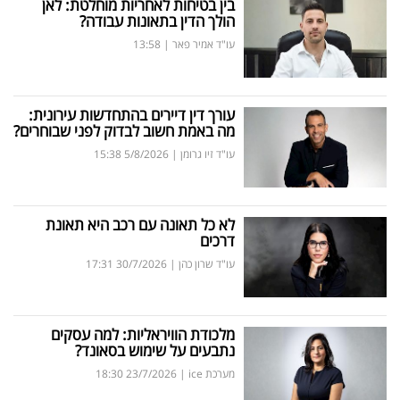
בין בטיחות לאחריות מוחלטת: לאן
הולך הדין בתאונות עבודה?
עו"ד אמיר פאר
|
13:58
עורך דין דיירים בהתחדשות עירונית:
מה באמת חשוב לבדוק לפני שבוחרים?
עו"ד זיו גרומן
|
5/8/2026
15:38
לא כל תאונה עם רכב היא תאונת
דרכים
עו"ד שרון כהן
|
30/7/2026
17:31
מלכודת הוויראליות: למה עסקים
נתבעים על שימוש בסאונד?
מערכת ice
|
23/7/2026
18:30