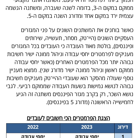
40
ממוקם במקום ה-3, בדומה לשנה שעברה, ומשתנה הגשמה
עצמית ירד במקום אחד ומדורג השנה במקום ה-5.
שיתופי
כאשר בוחנים את המשתנים השונים על פני המגזרים
העסקיים השונים (היי־טק, מסחר, תעשייה, שירותים
פעולה
ופיננסים), בולטת מאוד העובדה כי העובדים בכל המגזרים
מעניקים לפרמטרים יחסי עבודה וניהול ממונה ישיר חשיבות
גבוהה יותר מכל הפרמטרים האחרים (כאשר יחסי עבודה
דרושים
ממוקם ראשון וניהול ממונה ישיר מדורג שני). ממצא מעניין
נוסף שעולה מהסקר הוא שעובדי ההיי־טק מעניקים חשיבות
ניוזלטרים
גבוהה לנושא גמישות בשעות העבודה שממוקם רביעי. לגבי
נושא השכר, רק בקרב מגזר הפיננסים משתנה זה הגיע
לחמישייה הראשונה (מדורג 5 בפיננסים).
מייל
אדום
הצגת הפרמטרים הכי חשובים לעובדים