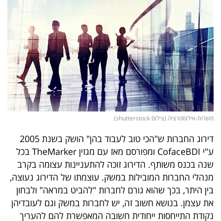
נדל"ן
דיגיטל
וטק
שיווק
ופרסום
משפט
משרות-אילוסטרציה (צילום shutterstock)
דירוג החברות ש"הכי טוב לעבוד בהן" הושק בשנת 2005
מדדים
ע"י CofaceBDI ומפורסם מאז עם מגזין TheMarker בכל
ומחקרים
שנה בכנס משותף. הדירוג זוכה להתעניינות עצומה בקרב
מנהלי החברות המובילות במשק. עוצמתו של הדירוג נעוצה,
דעות
בין היתר, בכך שהוא גורם לחברות "להביט במראה" ולבחון
רכילות
את עצמן. בנושא חשוב זה, יש לחברות במשק וגם לעובדיהן
נקודת התייחסות ייחודית חשובה המאפשרת להם להעריך
עסקית