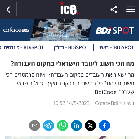
BDiSPOT – ראשי
BDiSPOT - נדל"ן
BDiSPOT - פיננסים וטק
ראשי
מה הכי חשוב לעובד הישראלי במקום העבודה?
הנבחרת
מה ישאיר את העובדים במקום העבודה? ואיזה פרמטרים הכי
חשובים להם? כל התשובות בסקר המקיף וגדול בישראל
השוק
שערכה BdiCode
תקשורת
בשיתוף CofaceBdi
|
14/5/2023
16:52
ומדיה
כסף
וצרכנות