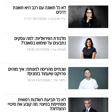
פרסמו
לא כל תאונה עם רכב היא תאונת
באייס
דרכים
עו"ד שרון כהן
|
30/7/2026
17:31
עקבו
אחרינו:
מלכודת הוויראליות: למה עסקים
נתבעים על שימוש בסאונד?
מערכת ice
|
23/7/2026
18:30
שנתיים מהריסה למפתח: איך מזהים
פרויקט שיעמוד בזמנים?
גילעד גודר
|
23/7/2026
18:18
לא כל תביעת רשלנות רפואית
מסתיימת בפיצוי: מה קובע את סיכויי
ההצלחה?