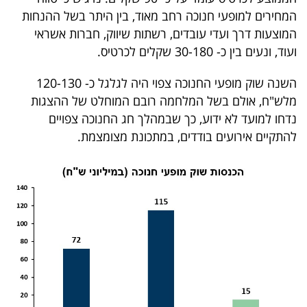
המחירים למופעי חנוכה רחב מאוד, בין היתר בשל ההנחות
קריפטו
המוצעות דרך ועדי עובדים, רשתות שיווק, חברות אשראי
ועוד, ונעים בין כ- 30-180 שקלים לכרטיס.
ויראלי
השנה שוק מופעי החנוכה צפוי היה לגלגל כ- 120-130
טלוויזיה
מלש"ח, אולם בשל המלחמה רובם המוחלט של ההצגות
נדחו למועד לא ידוע, כך שבמהלך חג החנוכה צפויים
עסקי
להתקיים אירועים בודדים, במתכונת מצומצמת.
ספורט
קריירה
ולימודים
מינויים
רייטינג
רכב