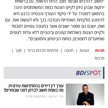
"חשוב להדגיש שבשל מצב הרוח הלאומי, גם ברשויות
40
ירוקות שבהן ניתן לקיים הצגות כמות המשתתפים הינה
בהתאם למוגדר על ידי פיקוד העורף והנטייה כרגע היא
להימנע מלקיחת האחריות הכורכה בכך ולא לעשות זאת. עם
שיתופי
זאת, ישנם גם מספר ישובים אשר בחנוכה צפויים לסבסד
פעולה
ולקיים הצגות באולמות קטנים ובינוניים ללא עלות לצופים
שמיועדים למפונים, כוחות הביטחון והתושבים".
תגיות
הצגות
|
חנוכה
|
מלחמת חרבות ברזל
|
סקר
|
דרושים
תרבות
ניוזלטרים
BDi
SP
O
T
מייל
עורך דין דיירים בהתחדשות עירונית:
מה באמת חשוב לבדוק לפני שבוחרים?
אדום
עו"ד זיו גרומן
|
5/8/2026
15:38