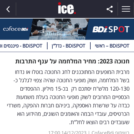
BDiSPOT – ראשי
BDiSPOT - נדל"ן
BDiSPOT - פיננסים וטק
ראשי
חנוכה 2023: מחיר המלחמה על ענף התרבות
הנבחרת
מרבית המופעים המתוכננים לחג החנוכה בוטלו או נדחו
בשל המלחמה, ושוק מופעי החנוכה שהיה צפוי לגלגל כ-
השוק
120-130 מלש"ח יסתכם רק בכ-15 מיליון. ההפסדים
הכספיים המרובים לשוק מופעי החנוכה בעלת משמעות
תקשורת
כבדה על שרשרת האספקה, ביניהם חברות ההפקה, משרדי
ומדיה
הכרטיסים, עובדי הבמה והאומנים השונים, מהידוע הוא
כסף
שעובדים רבים הוצאו לחל"ת.
וצרכנות
בשיתוף CofaceBdi
|
14/12/2023
17:00