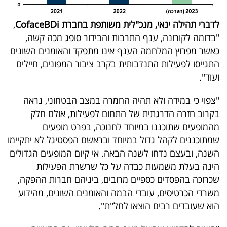
בריאות
לדברי תהילה ינאי, מנכ"לית משותפת בחברת CofaceBDi
,
"בדומה לקורונה, ענף התרבות והבידור סופג מכה קשה,
תרבות
כאשר מפרוץ המלחמה הענף אינו מתפקד והאומנים השונים
ופנאי
התגייסו לפעילות התנדבותית בקרב ציבור המפונים, חיילים
ועוד".
תיירות
"צפוי כי במידה ולא תהיה החמרה במצב הבטחוני, נראה
TOP-
בקרוב חזרה הדרגתית של התחום לפעילות, אולם חלק
5
מהמופעים שתוכננו במיוחד לחנוכה, בפרט מופעים
שמתוכננים לקהל גדול במיוחד ובראשם הפסטיגל לא יתקיימו
המילון
השנה, ובעצם נדחו לשנה הבאה. אי קיום המופעים הגדולים
הכלכלי
הינה בעלת משמעות כבדה על כל שרשרת הפעילות
שכרוכה בהפסדים כספיים מרובים, ביניהם חברות ההפקה,
פודקאסט
משרדי הכרטיסים, עובדי הבמה והאומנים השונים, מהידוע
40
הוא שעובדים רבים הוצאו לחל"ת".
UNDER