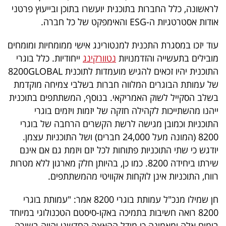
פרסמו
לראשונה, כלל החברות בתוכנית יועשרו בתוכן ובייעוץ פרטני
באייס
אודות אסטרטגיות ה-ESG והאימפקט של כל חברה.
עוד יזכו במסגרת התכנית למנטורינג אישי ממומחיות ומומחים
עקבו
מובילים בתעשייה והזדמנויות
נטוורקינג
ייחודיות. כלל בוגרי
אחרינו:
התוכנית יהיו זכאים להגיש מועמדות לתוכנית 8200GLOBAL
של עמותת הבוגרים המלווה חברות בשלבי צמיחה מוקדמת
בשלב הסקייל לשוק האמריקאי. בנוסף, המשתתפים בתוכנית
ייהנו מהשתייכות לקהילה חזקה של יזמות ויזמים בוגרי
התוכניות וכמובן מגישה לרשת הקשרים הרחבה של בוגרי
8200 (המונה מעל 24,000 חברים) ושל התוכניות עצמן.
יודגש כי שתי התוכניות פתוחות לכל יזם ויזמת גם אם אינם
שירתו ביחידה 8200. כמו כן, בהיותן חלק מארגון ללא מטרות
רווח, התוכניות אינן לוקחות אקוויטי מהמשתתפים.
חן שמילו מנכ"ל עמותת בוגרי 8200 אמר: "עמותת בוגרי
8200 רואה חשיבות בתמיכה באקו-סיסטם הטכנולוגי במיוחד
בימים אלה ומאמינה כי מודל ההאצה החדשני יהווה בשורה