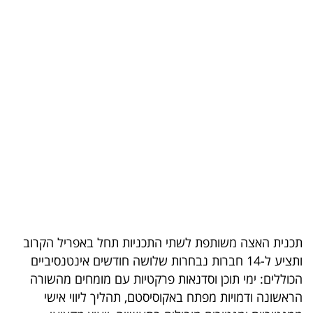
בריאות
תרבות
ופנאי
תיירות
TOP-
5
המילון
הכלכלי
תכנית האצה משותפת לשתי התכניות תחל באפריל הקרוב
פודקאסט
ותציע ל-14 חברות נבחרות שלושה חודשים אינטנסיביים
הכוללים: ימי תוכן וסדנאות פרקטיות עם מומחים מהשורה
40
הראשונה ודמויות מפתח באקוסיסטם, תהליך ליווי אישי
UNDER