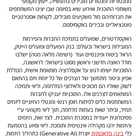
ממנטוריות ומנטורים מובילים בתעשייה, ייעוץ מקצועי
40
משותפי התוכנית ואירוע שיא בסיומה שבו יציגו המשתתפים
את חברותיהם מול משקיעים מובילים, לקוחות אסטרטגיים
פוטנציאליים ובכירים באקוסיסטם.
שיתופי
האקסלרטורים, שפועלים בתמיכת החברות והפירמות
פעולה
המובילות בישראל ובעולם: בנק הפועלים ופועלים הייטק,
הראל ביטוח ופיננסיים ועוד (רשימה מלאה מטה) ישלבו
מודל האצה חדשני וראשון מסוגו בישראל: לראשונה,
דרושים
התוכניות ישימו דגש על אקסלרציה מותאמת אישית, הכוללת
אפיון וניטור מתמשך של הצרכים של כל יזמת ויזם בהתאם
ניוזלטרים
לשוק שאליו הם מכוונים ולאילוצי המלחמה, וליווי ותמיכה
המותאמים לצרכים אלו. התוכניות יעניקו לחברות
המשתתפות כלים לפיתוח חוסן רגשי ומנטלי החיוניים ליזמים
מייל
תמיד, וביתר שאת בעתות מלחמה, תוך ליווי מקצועי ע"י
אדום
פסיכולוגית ייעודית במסגרת התוכנית. לצד זאת, היזמים
והיזמות יהנו מקהילה אינטימית ותומכת. ליווי וסיוע בהטמעת
כלי
בינה מלאכותית
יוצרת (Generative AI) בתהליך היזמות.