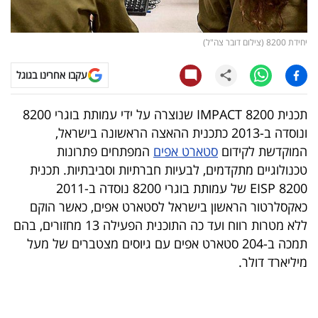
קריפטו
יחידת 8200 (צילום דובר צה"ל)
ויראלי
עקבו אחרינו בגוגל
טלוויזיה
תכנית 8200 IMPACT שנוצרה על ידי עמותת בוגרי 8200
עסקי
ונוסדה ב-2013 כתכנית ההאצה הראשונה בישראל,
ספורט
המוקדשת לקידום
סטארט אפים
המפתחים פתרונות
טכנולוגיים מתקדמים, לבעיות חברתיות וסביבתיות. תכנית
קריירה
8200 EISP של עמותת בוגרי 8200 נוסדה ב-2011
ולימודים
כאקסלרטור הראשון בישראל לסטארט אפים, כאשר הוקם
ללא מטרות רווח ועד כה התוכנית הפעילה 13 מחזורים, בהם
מינויים
תמכה ב-204 סטארט אפים עם גיוסים מצטברים של מעל
מיליארד דולר.
רייטינג
רכב