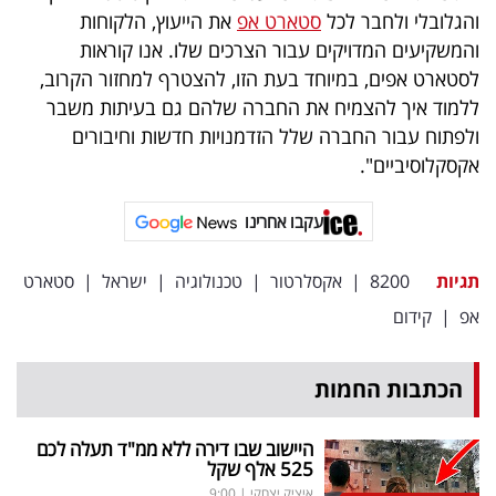
והגלובלי ולחבר לכל
סטארט אפ
את הייעוץ, הלקוחות
והמשקיעים המדויקים עבור הצרכים שלו. אנו קוראות
לסטארט אפים, במיוחד בעת הזו, להצטרף למחזור הקרוב,
ללמוד איך להצמיח את החברה שלהם גם בעיתות משבר
ולפתוח עבור החברה שלל הזדמנויות חדשות וחיבורים
אקסקלוסיביים".
עקבו אחרינו
תגיות
8200
|
אקסלרטור
|
טכנולוגיה
|
ישראל
|
סטארט
אפ
|
קידום
הכתבות החמות
היישוב שבו דירה ללא ממ"ד תעלה לכם
525 אלף שקל
איציק יצחקי
|
9:00