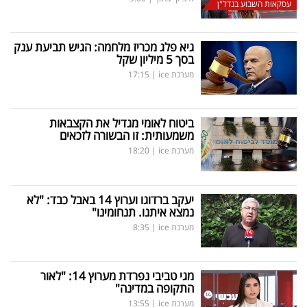
עסקאות השבוע בנדל"ן
גיא פלג מכריז מלחמה: הגיש תביעת ענק
בסך 5 מיליון שקל
מערכת ice
|
17:15
ביטוח לאומי מגדיל את הקצבאות
משמעותית: זו הבשורה לזכאים
מערכת ice
|
18:20
יעקב ברדוגו וערוץ 14 באבל כבד: "לא
נמצא איתנו. תנחומינו"
מערכת ice
|
8:35
מגי טביבי נפרדת מערוץ 14: "לאור
התקופה במדינה"
מערכת ice
|
13:55