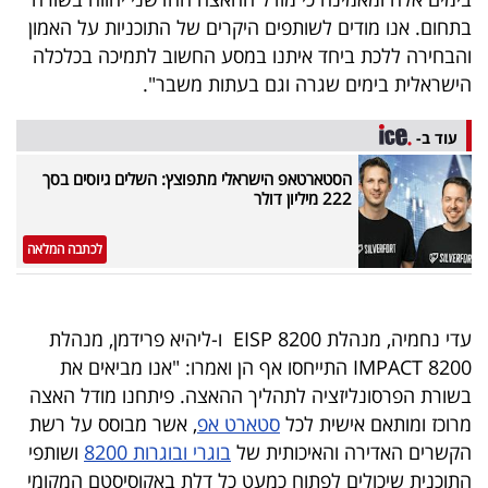
בתחום. אנו מודים לשותפים היקרים של התוכניות על האמון
והבחירה ללכת ביחד איתנו במסע החשוב לתמיכה בכלכלה
הישראלית בימים שגרה וגם בעתות משבר".
עוד ב-
הסטארטאפ הישראלי מתפוצץ: השלים גיוסים בסך
222 מיליון דולר
לכתבה המלאה
עדי נחמיה, מנהלת EISP 8200 ו-ליהיא פרידמן, מנהלת
IMPACT 8200 התייחסו אף הן ואמרו: "אנו מביאים את
בשורת הפרסונליזציה לתהליך ההאצה. פיתחנו מודל האצה
מרוכז ומותאם אישית לכל
סטארט אפ
, אשר מבוסס על רשת
הקשרים האדירה והאיכותית של
בוגרי ובוגרות 8200
ושותפי
התוכנית שיכולים לפתוח כמעט כל דלת באקוסיסטם המקומי