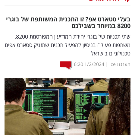
נדל"ן
בעלי סטארט אפ? זו התכנית המשותפת של בוגרי
דיגיטל
8200 במיוחד בשבילכם
וטק
שתי תכניות של בוגרי יחידת המודיעין המפורסמת 8200,
משתפות פעולה בניסיון להפעיל תכנית שתזניק סטארט אפים
שיווק
טכנולוגיים בישראל
ופרסום
מערכת ice
|
1/2/2024
6:20
משפט
מדדים
ומחקרים
דעות
רכילות
עסקית