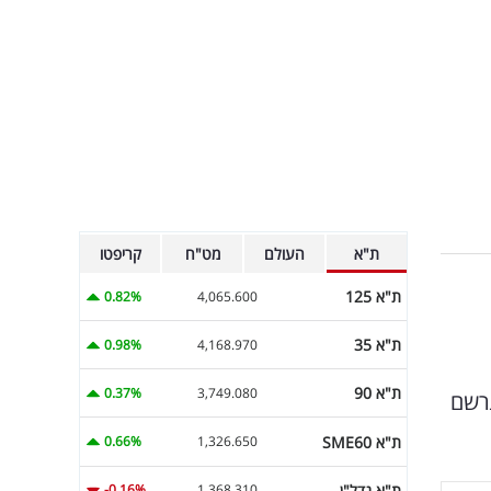
ת"א
העולם
מט"ח
קריפטו
ת"א 125
0.82%
4,065.600
ת"א 35
0.98%
4,168.970
ת"א 90
0.37%
3,749.080
. זינוק נרשם
ת"א SME60
0.66%
1,326.650
ת"א נדל"ן
-0.16%
1,368.310