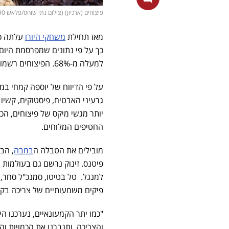
פיצוחים (ארכיון) (צילום נתי שוחט/פלאש 90)
מאז תחילת
משחקי היורו
עלתה כ
כך על פי נתונים שמפרסמת היום
למעלה מ-68%. הפיצוחים רשמו עלייה של למעלה מ-63%.
על פי הדיווח של יוספה קמחי במ
גרעיני האבטיח, פיסטוקים, קשיו
החטיפים המלוחים.
מובילים את הטבלה ה
במבה
, הב
למנגל. טל בטיטו, סמנכ"ל סחר, 
פיקים משמעותיים של צריכה בקטג
"כמו יתר הקמעונאיים, נערכנו הי
והצריכה, ותגברנו את הכמויות וה