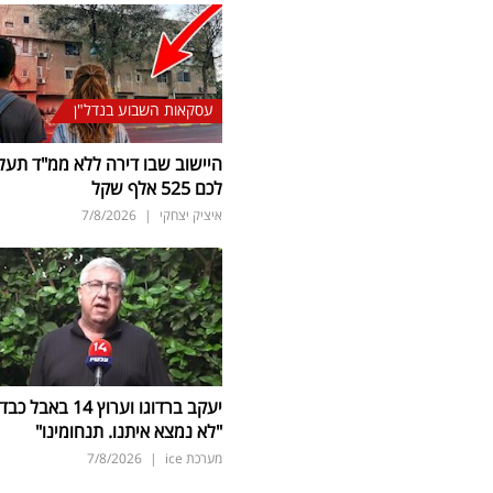
עסקאות השבוע בנדל"ן
היישוב שבו דירה ללא ממ"ד תעל
לכם 525 אלף שקל
איציק יצחקי
|
7/8/2026
יעקב ברדוגו וערוץ 14 באבל כב
"לא נמצא איתנו. תנחומינו"
מערכת ice
|
7/8/2026