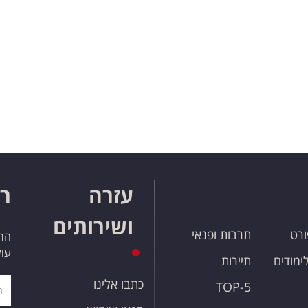
עזרה
רו
ושירותים
ורט
תרבות ופנאי
הרש
עול
לימודים
תיירות
כתבו אלינו
TOP-5