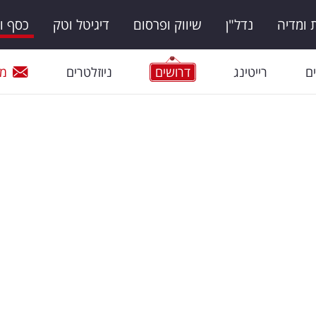
ומדיה
נדל"ן
שיווק ופרסום
דיגיטל וטק
כסף ו
ם
רייטינג
דרושים
ניוזלטרים
מי