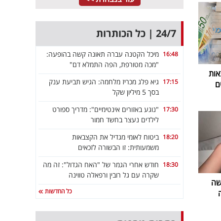
24/7 | כל הכותרות
מיכל הקטנה עברה תאונה קשה בהופעה:
16:48
"מכה מטורפת, הפה התמלא דם"
אות
גיא פלג מכריז מלחמה: הגיש תביעת ענק
17:15
ם
בסך 5 מיליון שקל
"נוגע באזורים אינטימיים": מדריך ספורט
17:30
לילדים נעצר בחשד חמור
ביטוח לאומי מגדיל את הקצבאות
18:20
משמעותית: זו הבשורה לזכאים
חודש אחרי הגמר של "האח הגדול": זה מה
18:30
שקרה עם גל רובין ורפאלה טווינה
שה
כל החדשות