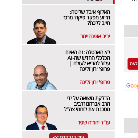
האלוף איבד שליטה:
מדוע מפקד פיקוד מרכז
חייב ללכת?
יריב אופנהיימר
לא האבטלה: זה האיום
הכלכלי החדש שה-AI
עלול להביא לעולם |
לאה
פרופ' ירון זליכה
פרופ' ירון זליכה
הדלקת משואה על ידי
הרב אברהם זרביב
מסכנת את לוחמי צה"ל
עו"ד יהודה שפר
עוד בנבחרת >>