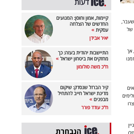
דעות
קיימות, אמון וחוסן: המנועים
ש שעבר,
החדשים של הצלחה
 של
עסקית
יאיר אבידן
 אך
התיישבות יהודית בעזה: כך
מנו
מחזקים את ביטחון ישראל
ח"כ משה סולומון
קיר הברזל שנסדק: שיקום
אים
מדינת ישראל חייב להתחיל
כ-28% במוצרי בשר ומשלימים
מבפנים
צרו
ח"כ עודד פורר
ין
הנבחרת
לו