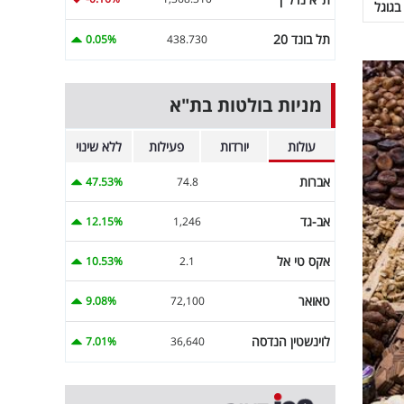
בגוגל
תל בונד 20
0.05%
438.730
מניות בולטות בת"א
עולות
יורדות
פעילות
ללא שינוי
אברות
47.53%
74.8
אב-גד
12.15%
1,246
אקס טי אל
10.53%
2.1
טאואר
9.08%
72,100
לוינשטין הנדסה
7.01%
36,640