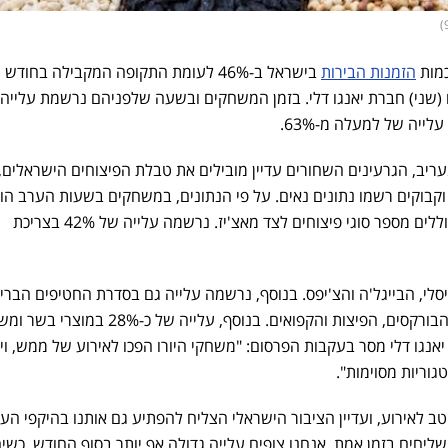
מות
הזמנות הבירות
בישראל ב-46% לעומת התקופה המקבילה בחוד
 (שני) חברת יאנגו דלי. בזמן המשחקים ובשעה שלפניהם נרשמת עלייה
עריב, הגרעינים השחורים עדיין מובילים את טבלת הפיצוחים הישראלים,
 וקבוקים רשמו נתונים נאים. על פי הנתונים, במשחקים בשעות הערב הוז
יותר מגשי מיקס של פיצוחים, הכוללים מספר סוגי פיצוחים לצד מאצ'יז. נרשמה עלייה של 42% בצריכת
יסלי, הבייגל'ה והצ'יפס. בנוסף, נרשמה עלייה גם בסדרת החטיפים הברי
פיטנס. זינוק נרשם גם בעולמות הבורקסים, הפיצות והקפואים. בנוסף, עלייה של 
יאנגו דלי מסר בעקבות הפרסום: "משחקי היורו הפכו לאירוע של ממש, וי
וריות מסוימות".
טב לאירוע, ועדיין הציבור הישראלי הצליח להפתיע גם אותנו בהיקפי העני
שליחים בזמן אמת. אנחנו צופים עלייה גדולה אף יותר בסוף החודש, כשיח