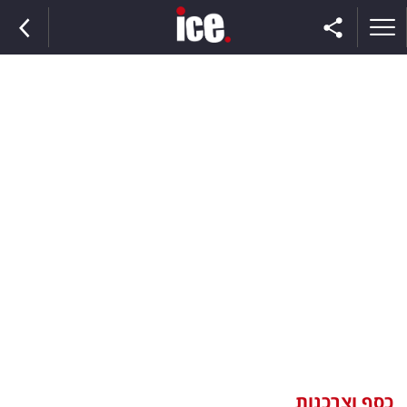
ראשי
הנבחרת
השוק
תקשורת
ומדיה
כסף
וצרכנות
כסף וצרכנות