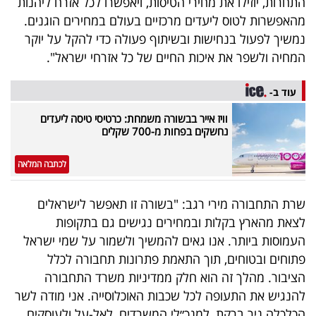
התחרות, יוזילו את מחירי הטיסות, ויאפשרו לכל אזרח ליהנות
מהאפשרות לטוס ליעדים מרכזיים בעולם במחירים הוגנים.
נמשיך לפעול בנחישות ובשיתוף פעולה כדי להקל על יוקר
המחיה ולשפר את איכות החיים של כל אזרחי ישראל".
עוד ב-
וויז אייר בבשורה משמחת: כרטיסי טיסה ליעדים
נחשקים בפחות מ-700 שקלים
לכתבה המלאה
שרת התחבורה מירי רגב: "בשורה זו תאפשר לישראלים
לצאת מהארץ בקלות ובמחירים נגישים גם בתקופות
העמוסות ביותר. אנו גאים להמשיך ולשמור על שמי ישראל
פתוחים ובטוחים, תוך התאמת פתרונות תחבורה לכלל
הציבור. מהלך זה הוא חלק ממדיניות משרד התחבורה
להנגיש את התעופה לכל שכבות האוכלוסייה. אני מודה לשר
הכלכלה ניר ברקת, למנכ״לי המשרדים, לאל-על ולעוסקים