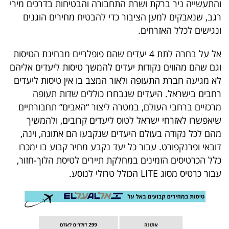
והתעשייה ניר ברקת ושרת התחבורה והבטיחות בדרכים מירי
40
רגב, שנאבקים למען הציבור כדי להבטיח מחירים הוגנים
ונגישים לכלל האזרחים.
שיתופי
אל על בחרה לתת 4 יעדים שהם פופלריים מבחינת הטיסות
פעולה
וגם שהם מהווים נקודות יעדים להמשך טיסות ליעדים אליהם
לא מגיעה חברת התעופה ולאור המצב בו אין טיסות ליעדים
רחבים בישראל. היעדים שנבחרו כוללים שדות תעופה
מרכזיים ברחבי העולם, במטרה ליצור “האבים” תחבורתיים
דרושים
שיאפשרו לאזרחי ישראל לטוס ליעדים קרובים, ולהמשיך
מהם לכל נקודה בעולם היעדים שנקבעו הם אתונה, וינה,
ניוזלטרים
דובאי ופרנקפורט. עבור כל יעד נקבע מחיר קבוע בו ימכרו
כלל הכרטיסים הזמינים במחלקת תיירים לטיסת הלוך-חזור,
עבור כרטיס מסוג LITE הכולל טרולי לנוסע.
מייל
אדום