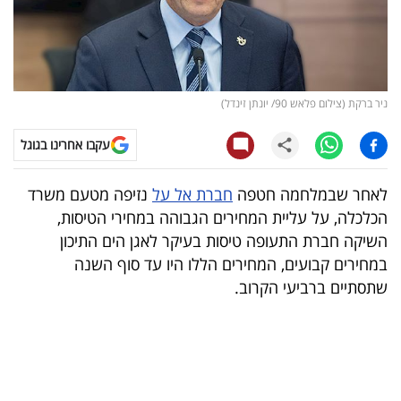
קריפטו
ויראלי
ניר ברקת (צילום פלאש 90/ יונתן זינדל)
טלוויזיה
עקבו אחרינו בגוגל
עסקי
ספורט
לאחר שבמלחמה חטפה
חברת אל על
נזיפה מטעם משרד
הכלכלה, על עליית המחירים הגבוהה במחירי הטיסות,
קריירה
השיקה חברת התעופה טיסות בעיקר לאגן הים התיכון
ולימודים
במחירים קבועים, המחירים הללו היו עד סוף השנה
שתסתיים ברביעי הקרוב.
מינויים
רייטינג
רכב