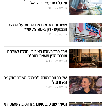
על כל בית עסק בישראל
מערכת ice
|
4:38
אושר עד מרסקת את המחיר על המוצר
המבוקש - רק ב-79.90 שקל
מערכת ice
|
1:52
אבל כבד בעולם הציבורי: הלכה לעולמה
עורכת הדין ויועצת ראה"מ
מערכת ice
|
4:30
יעל בר זוהר מודה: "היה לי משבר בתקופה
האחרונה"
מערכת ice
|
3:47
נטעלי שם טוב טוענת: זו הסיבה שפוטרתי