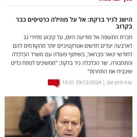
נדל"ן
הישג לניר ברקת: אל על מוזילה כרטיסים כבר
דיגיטל
בקרוב
וטק
חברת התעופה אל מודיעה היום, על קיבוע מחירי גג
לארבעה יעדים חדשים אטרקטיביים יותר מהקודמים להם
שיווק
לחודשי ינואר פברואר, בשיתוף פעולה עם משרד הכלכלה
ופרסום
והתחבורה. שר הכלכלה ניר ברקת: "ממשיכים לפתח כלים
שיגבירו את התחרות"
משפט
ענת סימן טוב
|
29/12/2024
15:31
מדדים
ומחקרים
דעות
רכילות
עסקית