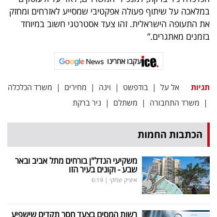
במלאכה על שיתוף פעולה אפקטיבי שמסייע לאזרחים ומחזק
את התעופה הישראלית. זהו צעד אסטרטגי חשוב במיוחד
בזמנים מאתגרים.”
עקבו אחרינו
תגיות
אל על
|
בודפשט
|
וינה
|
מחירים
|
משרד הכלכלה
|
משרד התחבורה
|
משתלם
|
ניר ברקת
הכתבות החמות
משקיעי הנדל"ן בורחים מתל אביב ובאר
שבע - וקונים בעיר הזו
איציק יצחקי
|
6:19
רשות המסים בצעד חסר תקדים שישפיע