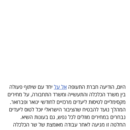
בריאות
תרבות
ופנאי
תיירות
TOP-
5
המילון
היום, הודיעה חברת התעופה
אל על
יחד עם שיתוף פעולה
הכלכלי
בין משרד הכלכלה והתעשייה ומשרד התחבורה, על מחירים
מקסימליים לטיסות ליעדים מרכזיים לחודשי ינואר ופברואר.
פודקאסט
המהלך נועד להבטיח שהציבור הישראלי יוכל לטוס ליעדים
נבחרים במחירים מוזלים לכל נפש, גם בעונות השיא.
40
החלטה זו מגיעה לאחר עבודה מאומצת של שר הכלכלה
UNDER