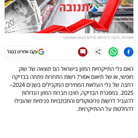
קריפטו
ויראלי
שופרסל, תנובה ודיפלומט (צילום shutterstock)
טלוויזיה
עקבו אחרינו בגוגל
עסקי
ספורט
האם גלי התייקרויות המזון בישראל הם תוצאה של שוק
חופשי, או של תיאום אסור? רשות התחרות פתחה בבדיקה
קריירה
רחבה של גלי העלאות המחירים המקבילים בשנים 2024–
ולימודים
2025. במסגרת הבדיקה, חויבו חברות המזון הגדולות
להעביר לרשות פרוטוקולים והתכתבויות פנימיות שהובילו
מינויים
להחלטות על ההתייקרויות.
רייטינג
רכב