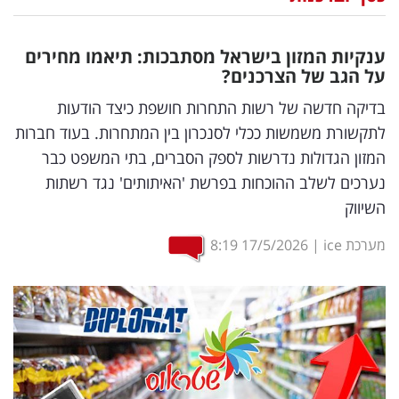
נדל"ן
ענקיות המזון בישראל מסתבכות: תיאמו מחירים
דיגיטל
על הגב של הצרכנים?
וטק
בדיקה חדשה של רשות התחרות חושפת כיצד הודעות
לתקשורת משמשות ככלי לסנכרון בין המתחרות. בעוד חברות
שיווק
המזון הגדולות נדרשות לספק הסברים, בתי המשפט כבר
ופרסום
נערכים לשלב ההוכחות בפרשת 'האיתותים' נגד רשתות
השיווק
משפט
מערכת ice
|
17/5/2026
8:19
מדדים
ומחקרים
דעות
רכילות
עסקית