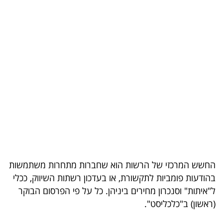
בריאות
תרבות
ופנאי
תיירות
TOP-
5
המילון
הכלכלי
החשש המרכזי של הרשות הוא שחברות מתחרות משתמשות
בהודעות פומביות לתקשורת, או בעדכון רשתות השיווק, ככלי
פודקאסט
ל"איתות" וסנכרון מחירים ביניהן. כל על פי הפרסום הבוקר
40
(ראשון) ב"כלכליסט".
UNDER