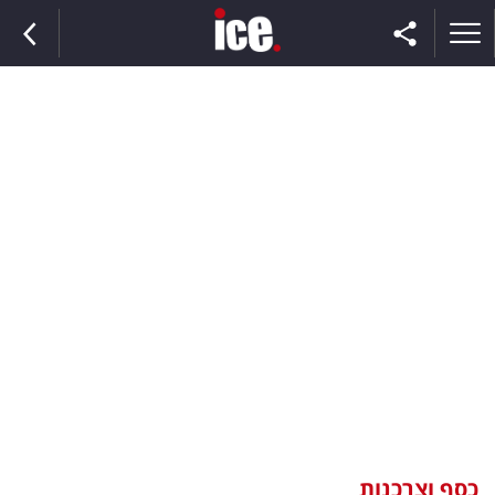
ראשי
הנבחרת
השוק
תקשורת
ומדיה
כסף
וצרכנות
כסף וצרכנות