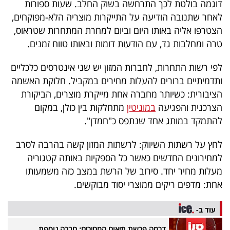
דוגמה בולטת לכך התרחשה בשוק החלב. שעות ספורות
40
לאחר שתנובה הודיעה על התייקרות מוצריה הלא-מפוקחים,
הצטרפו אליה באותו היום וביום למחרת המתחרות שטראוס,
טרה ומחלבות גד, עם הודעות דומות ובאותו טווח זמנים.
שיתופי
פעולה
לפי רשות התחרות, לחברות המזון יש שני אינטרסים כלכליים
ותדמיתיים ברורים להעלות מחירים במקביל. חלוקת האשמה
הציבורית: כשיותר מחברה אחת מייקרת מוצרים, הביקורת
הצרכנית והפגיעה
במוניטין
מתחלקות בין כולן, במקום
דרושים
להתמקד במותג אחד שנתפס כ"חמדן".
ניוזלטרים
לחץ על רשתות השיווק: לרשתות המזון קשה בהרבה לסרב
למחירונים החדשים כאשר כל הספקיות באותה קטגוריה
מעלות מחיר יחד. סירוב של הרשת במצב כזה משמעותו
מייל
אחת: מדפים ריקים ממוצרי יסוד מבוקשים.
אדום
עוד ב-
דרמה פרשת תיאום המחירים: חברה נוספת