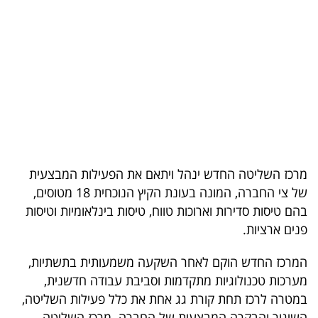
בריאות
תרבות
ופנאי
תיירות
TOP-
5
מרכז השליטה החדש ינהל ויתאם את הפעילות המבצעית
של צי החברה, המונה בעונת הקיץ הנוכחית 18 מטוסים,
המילון
בהם טיסות סדירות וארוכות טווח, טיסות בינלאומיות וטיסות
הכלכלי
פנים ארציות.
פודקאסט
המרכז החדש הוקם לאחר השקעה משמעותית בתשתיות,
מערכות טכנולוגיות מתקדמות וסביבת עבודה חדשנית,
40
במטרה לרכז תחת קורת גג אחת את כלל פעילות השליטה,
UNDER
השיגור והבקרה המבצעית של החברה. מרכז השליטה