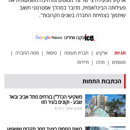
פעילותה הבינלאומית, מדובר במהלך אסטרטגי חשוב
שיתמוך בצמיחת החברה בשנים הקרובות".
עקבו אחרינו
תגיות
ארקיע
|
חברת תעופה
|
טיסות
|
מטה החברה
|
מטוסים
|
מרכז
|
תיירות
הכתבות החמות
משקיעי הנדל"ן בורחים מתל אביב ובאר
שבע - וקונים בעיר הזו
איציק יצחקי
|
6:19
רשות המסים בצעד חסר תקדים שישפיע