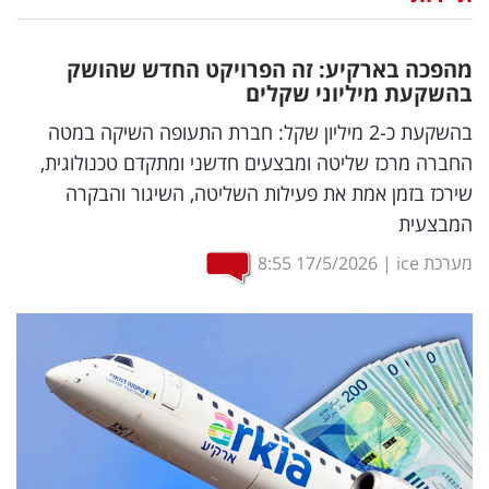
נדל"ן
מהפכה בארקיע: זה הפרויקט החדש שהושק
דיגיטל
בהשקעת מיליוני שקלים
וטק
בהשקעת כ-2 מיליון שקל: חברת התעופה השיקה במטה
החברה מרכז שליטה ומבצעים חדשני ומתקדם טכנולוגית,
שיווק
שירכז בזמן אמת את פעילות השליטה, השיגור והבקרה
ופרסום
המבצעית
משפט
מערכת ice
|
17/5/2026
8:55
מדדים
ומחקרים
דעות
רכילות
עסקית