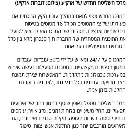
מרכז השליטה החדש של ארקיע (צילום: דוברות ארקיע)
פרסמו
באייס
המרכז החדש צפוי לתאם במהלך עונת הקיץ הנוכחית את
פעילותו של צי המטוסים הכולל 18 מטוסים בטיסות
עקבו
בינלאומיות וארציות. תפקידו של המרכז הוא להוציא לפועל
אחרינו:
את התוכנית המסחרית של החברה תוך סנכרון מלא בין כלל
הגורמים התפעוליים בזמן אמת.
המרכז פועל 24/7 ומאויש על ידי כ־30 עובדות ועובדים
במגוון תפקידים מקצועיים. במסגרת הפעילות נעשה שימוש
במערכות טכנולוגיות מתקדמות, המאפשרות יצירת תמונת
מצב מדויקת ועדכנית בכל רגע נתון, לצד ניהול וקבלת
החלטות בזמן אמת.
מרכז השליטה מטפל באופן שוטף במגוון רחב של אירועים
תפעוליים, החל משינויים בלוחות זמנים, מזג אוויר, עומסים
בנתיבי טיסה ובשדות תעופה, תקלות טכניות ואיחורים, ועד
לאירועים מורכבים יותר כגון החלפת אנשי צוות, טיפול