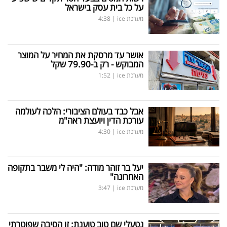
על כל בית עסק בישראל
מערכת ice
|
4:38
אושר עד מרסקת את המחיר על המוצר
המבוקש - רק ב-79.90 שקל
מערכת ice
|
1:52
אבל כבד בעולם הציבורי: הלכה לעולמה
עורכת הדין ויועצת ראה"מ
מערכת ice
|
4:30
יעל בר זוהר מודה: "היה לי משבר בתקופה
האחרונה"
מערכת ice
|
3:47
נטעלי שם טוב טוענת: זו הסיבה שפוטרתי