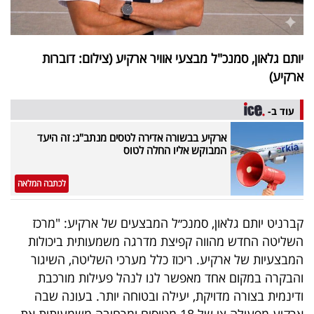
יותם גלאון, סמנכ"ל מבצעי אוויר ארקיע (צילום: דוברות
ארקיע)
עוד ב-
ארקיע בבשורה אדירה לטסים מנתב"ג: זה היעד
המבוקש אליו החלה לטוס
לכתבה המלאה
קברניט יותם גלאון, סמנכ״ל המבצעים של ארקיע: "מרכז
השליטה החדש מהווה קפיצת מדרגה משמעותית ביכולות
המבצעיות של ארקיע. ריכוז כלל מערכי השליטה, השיגור
והבקרה במקום אחד מאפשר לנו לנהל פעילות מורכבת
ודינמית בצורה מדויקת, יעילה ובטוחה יותר. בעונה שבה
ארקיע מפעילה צי של 18 מטוסים ומרחיבה משמעותית את