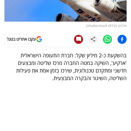
קריפטו
ויראלי
ארקיע (צילום shutterstock)
טלוויזיה
עקבו אחרינו בגוגל
עסקי
בהשקעת כ-2 מיליון שקל: חברת התעופה הישראלית
ספורט
'ארקיע', השיקה במטה החברה מרכז שליטה ומבצעים
חדשני ומתקדם טכנולוגית, שירכז בזמן אמת את פעילות
קריירה
השליטה, השיגור והבקרה המבצעית.
ולימודים
מינויים
רייטינג
רכב