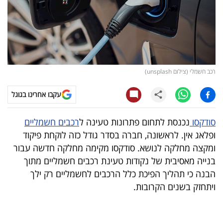
קריפטו
ויראלי
טלוויזיה
רכב חשמלי (צילום unsplash)
עסקי
עקבו אחרינו בגוגל
ספורט
סודקסו
נכנסת לתחום פתרונות טעינה ל
רכבים חשמליים
קריירה
ופלאג אין. לראשונה, חברה בסדר גודל כזה לוקחת פיקוד
ולימודים
ומקצה מחלקה לנושא. סודקסו מקימה מחלקה חדשה עבור
בנייה מאסיבית של נקודות טעינת רכבים חשמליים מתוך
מינויים
הבנה כי תהליך הפיכת כלל הרכבים לחשמליים רק ילך
ויתחזק בשנים הקרובות.
רייטינג
רכב