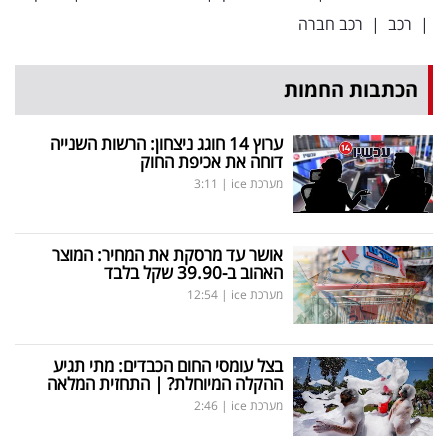
|
רכב
|
רכב חברה
הכתבות החמות
ערוץ 14 חוגג ניצחון: הרשות השנייה
דוחה את אכיפת החוק
מערכת ice
|
3:11
אושר עד מרסקת את המחיר: המוצר
האהוב ב-39.90 שקל בלבד
מערכת ice
|
12:54
בצל עומסי החום הכבדים: מתי תגיע
ההקלה המיוחלת? | התחזית המלאה
מערכת ice
|
2:46