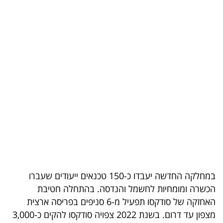
בריאות
תרבות
ופנאי
תיירות
TOP-
5
המילון
הכלכלי
במחלקה החדשה יעבדו כ-150 טכנאים ייעודים שעברו
פודקאסט
הכשרה ומומחיות לחשמל והנדסה. בהתחלה חטיבת
40
האחזקה של סודקסו תפעיל מ-6 סניפים בפריסה ארצית
מצפון עד דרום. בשנת 2022 צפויה סודקסו להקים כ-3,000
UNDER