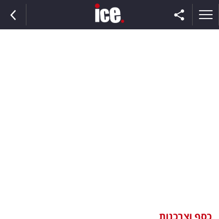
ראשי
הנבחרת
השוק
תקשורת
ומדיה
כסף
וצרכנות
כסף וצרכנות