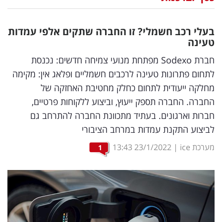
נדל"ן
בעלי רכב חשמלי? זו החברה שתקים אלפי עמדות
דיגיטל
טעינה
וטק
חברת Sodexo מפתחת מנועי צמיחה חדשים: נכנסת
לתחום פתרונות טעינה לרכבים חשמליים ופלאג אין: מקימה
שיווק
מחלקה ייעודית לתחום כחלק מחטיבת האחזקה של
ופרסום
החברה. החברה תספק ייעוץ, וביצוע ללקוחות פרטיים,
חברות וארגונים. בעתיד מתכוונת החברה להתרחב גם
משפט
לביצוע התקנת עמדות במרחב הציבורי
מדדים
מערכת ice
|
23/1/2022
13:43
1
ומחקרים
דעות
רכילות
עסקית