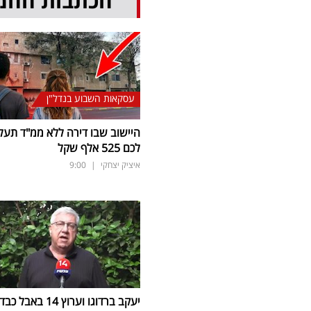
הכתבות החמ
עסקאות השבוע בנדל"ן
היישוב שבו דירה ללא ממ"ד תעל
לכם 525 אלף שקל
איציק יצחקי
|
9:00
יעקב ברדוגו וערוץ 14 באבל כב