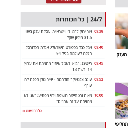
24/7 | כל הכותרות
אור ירוק לרמי לוי וישראייר: עסקת ענק בשווי
09:38
31.5 מיליון שקל
אבל כבד בספורט הישראלי: אגדת הכדורסל
09:40
הלכה לעולמה בגיל 94
 מענק
רייטינג: "בואו לאכול איתי" מהממת את ערוץ
09:45
14 ורשת 13
עינב צנגאוקר הודהמה - יאיר גולן הפנה לה
09:52
עורף
מאיה ורטהיימר חושפת וידוי מפתיע: "אני לא
10:00
מרוויחה על זה אחוזים"
כל החדשות
חליפי