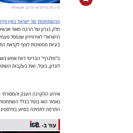
עדן גולן (צילום שי פרנקו, freepik)
ההשתתפות של ישראל באירוויזיון 024
חלק בגרון של הרבה מאוד אנשים
הישראלי לאירוויזיון שנפסל פעמיי
בעיות ממשיכות לצוף לקראת הת
ב"טלגרף" הבריטי דווח אמש (שבת
לונדון, בוטל, זאת בעקבות השתת
אירוע ההקרנה הענק והמסורתי מ
כאמור הוא בוטל בגלל השתתפותה 
התרמה לתמיכה בסיוע בפלסטיני
עוד ב-