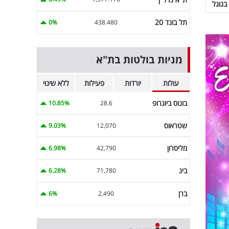
בגוגל
תל בונד 20
0%
438.480
מניות בולטות בת"א
עולות
יורדות
פעילות
ללא שינוי
בונוס ביוגרופ
10.85%
28.6
שטראוס
9.03%
12,070
מליסרון
6.98%
42,790
ביג
6.28%
71,780
ברן
6%
2,490