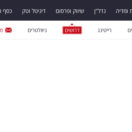
ומדיה
נדל"ן
שיווק ופרסום
דיגיטל וטק
כסף ו
ם
רייטינג
דרושים
ניוזלטרים
מי