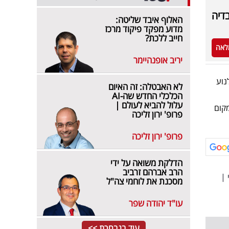
בדיה
האלוף איבד שליטה:
מדוע מפקד פיקוד מרכז
חייב ללכת?
לאה
יריב אופנהיימר
נוע
לא האבטלה: זה האיום
הכלכלי החדש שה-AI
עלול להביא לעולם |
קום
פרופ' ירון זליכה
פרופ' ירון זליכה
הדלקת משואה על ידי
הרב אברהם זרביב
|
מסכנת את לוחמי צה"ל
עו"ד יהודה שפר
עוד בנבחרת >>