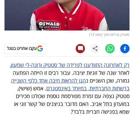
קריפטו
ויראלי
סטטיק (צילום מסך קשת 12)
טלוויזיה
עקבו אחרינו בגוגל
עסקי
ספורט
רק לאחרונה התוודענו לפרידה של סטטיק ורונה-לי שמעון
,
לאחר שנה של זוגיות יציבה. עבור רבים זו הייתה הפתעה
קריירה
גמורה, שכן השניים נ
הגו להראות חיבה אחד כלפי השנייה
ולימודים
ברשתות החברתיות, במיוחד באינסטגרם
. אמש (שישי),
סטטיק נצפה עם זמרת מפורסמת נוספת שכולנו מכירים
מינויים
במועדון בתל אביב. האם מדובר בניצנים של קשר זוגי או
שמא בפגישה חברית בלבד?
רייטינג
רכב