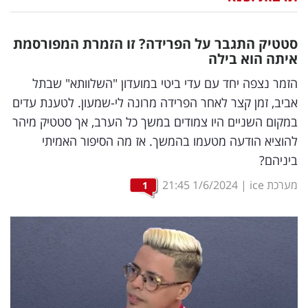
נדל"ן
סטטיק התגבר על הפרידה? זו הזמרת המפורסמת
דיגיטל
איתה הוא בילה
וטק
הזמר נצפה יחד עם עדי ביטי במועדון "השלוותא" שבתל
אביב, זמן קצר לאחר הפרידה מרונה לי-שמעון. לטענת עדים
שיווק
במקום השניים היו צמודים במשך כל הערב, אך סטטיק מיהר
ופרסום
להוציא הודעה מטעמו בהמשך. אז מה הסיפור האמיתי
ביניהם?
משפט
מערכת ice
|
1/6/2024
21:45
1
מדדים
ומחקרים
דעות
רכילות
עסקית