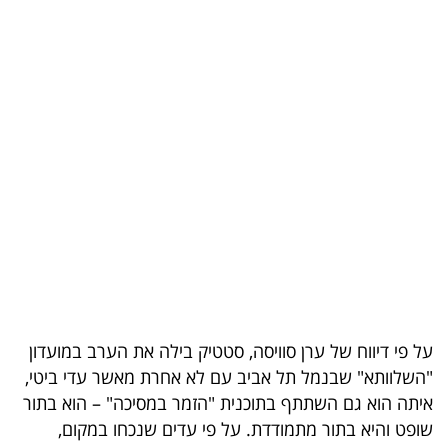
בריאות
תרבות
ופנאי
תיירות
TOP-
5
המילון
הכלכלי
על פי דיווח של ערן סוויסה, סטטיק בילה את הערב במועדון
פודקאסט
"השלוותא" שבנמל תל אביב עם לא אחרת מאשר עדי ביטי,
איתה הוא גם השתתף בתוכנית "הזמר במסיכה" – הוא בתור
40
שופט והיא בתור מתמודדת. על פי עדים שנכחו במקום,
UNDER