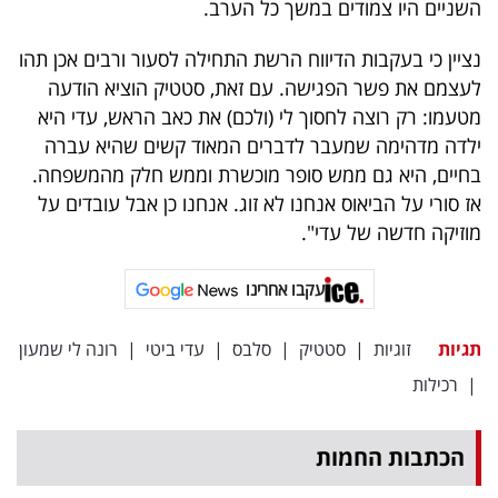
השניים היו צמודים במשך כל הערב.
40
נציין כי בעקבות הדיווח הרשת התחילה לסעור ורבים אכן תהו
לעצמם את פשר הפגישה. עם זאת, סטטיק הוציא הודעה
שיתופי
מטעמו: רק רוצה לחסוך לי (ולכם) את כאב הראש, עדי היא
פעולה
ילדה מדהימה שמעבר לדברים המאוד קשים שהיא עברה
בחיים, היא גם ממש סופר מוכשרת וממש חלק מהמשפחה.
אז סורי על הביאוס אנחנו לא זוג. אנחנו כן אבל עובדים על
מוזיקה חדשה של עדי".
דרושים
עקבו אחרינו
ניוזלטרים
תגיות
זוגיות
|
סטטיק
|
סלבס
|
עדי ביטי
|
רונה לי שמעון
|
רכילות
מייל
אדום
הכתבות החמות