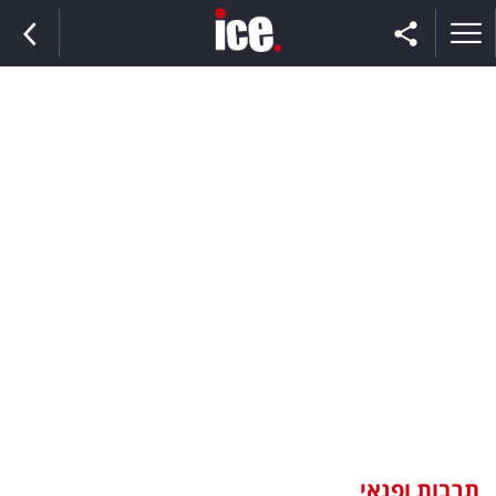
ראשי
הנבחרת
השוק
תקשורת
ומדיה
כסף
וצרכנות
תרבות ופנאי