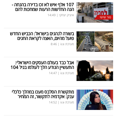
פרסמו
107 אלף איש לא זכו בדירה בהנחה -
הנה החדשות הרעות שמחכות להם
באייס
איציק יצחקי
|
14:49
טור שישי
עקבו
אחרינו:
בשורה לנהגים בישראל: הכביש החדש
פועל מהיום, האצה לקראת החגים
מערכת ice
|
8:46
אבל כבד בעולם העסקים הישראלי:
התעשיין הנודע הלך לעולמו בגיל 104
מערכת ice
|
14:47
מתקשרת הסלבס מעכו במהלך כלכלי
ענק: אקדמיה לתקשור, זה המחיר
מערכת ice
|
14:52