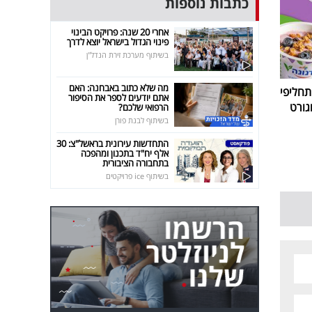
כתבות נוספות
אחרי 20 שנה: פרויקט הבינוי
פינוי הגדול בישראל יוצא לדרך
בשיתוף מערכת זירת הנדל"ן
מה שלא כתוב באבחנה: האם
חליפי
אתם יודעים לספר את הסיפור
גורט
הרפואי שלכם?
בשיתוף לבנת פורן
התחדשות עירונית בראשל"צ: 30
אלף יח"ד בתכנון ומהפכה
בתחבורה הציבורית
בשיתוף ice פרויקטים