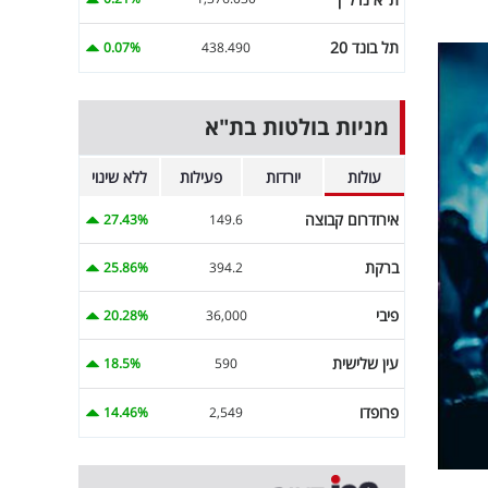
תל בונד 20
0.07%
438.490
מניות בולטות בת"א
עולות
יורדות
פעילות
ללא שינוי
אירודרום קבוצה
27.43%
149.6
ברקת
25.86%
394.2
פיבי
20.28%
36,000
עין שלישית
18.5%
590
פרופדו
14.46%
2,549