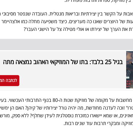
ואבות על הקשר בין יצירתיות ובריאות מנטלית. העובדה שנפטר מסיבוכי 
עות של היוצרים שאנו כה מעריצים. כיצד משפיעה מחלה כמו אלצהיימר 
 את הערך של יצירתו או אולי מטילה צל על הישגי העבר?
בגיל 25 בלבד: בתו של המוזיקאי האהוב נמצאה מתה
לכתבה המ
לבסוף, פטירתו של קיהן מעוררת מחשבות על מקומה של מוזיקת שנות ה-80 בנוף התרבותי ה
רו" זוכה לעדנה מחודשת, מה יהיה גורל יצירותיו של קיהן? האם הן ימשיכ
זינים, או שמא יישארו כמזכרת נוסטלגית לעידן שחלף? ללא ספק, מורש
וזיקה ומבקרי תרבות עוד שנים רבות.