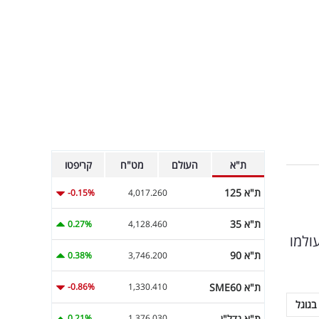
ת"א
העולם
מט"ח
קריפטו
ת"א 125
-0.15%
4,017.260
ת"א 35
0.27%
4,128.460
לם בשנות ה-80, הלך היום לעולמו
ת"א 90
0.38%
3,746.200
ת"א SME60
-0.86%
1,330.410
בגוגל
ת"א נדל"ן
0.21%
1,376.030