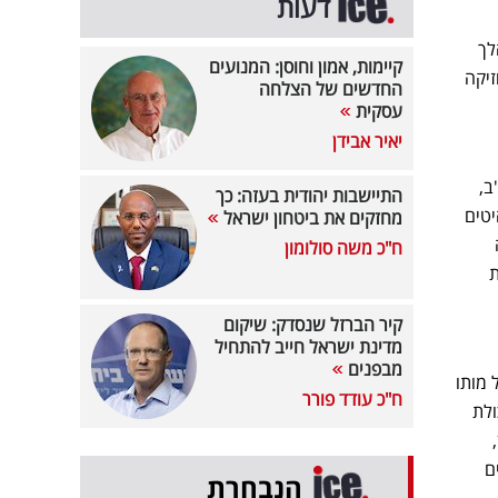
דעות
ת יותר, הלך
קיימות, אמון וחוסן: המנועים
זיקה
החדשים של הצלחה
עסקית
יאיר אבידן
רה"ב,
התיישבות יהודית בעזה: כך
צעד הלהיטים
מחזקים את ביטחון ישראל
ח"כ משה סולומון
ת
קיר הברזל שנסדק: שיקום
מדינת ישראל חייב להתחיל
מבפנים
 מותו
ח"כ עודד פורר
ולת
יים
הנבחרת