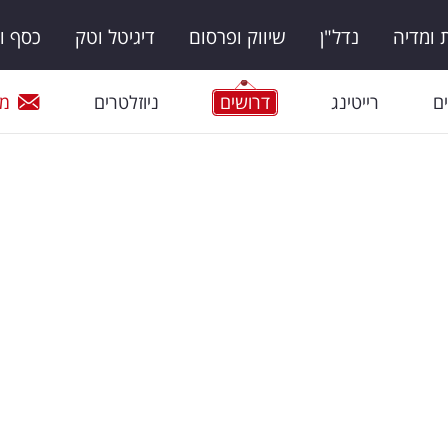
ומדיה
נדל"ן
שיווק ופרסום
דיגיטל וטק
כסף ו
ם
רייטינג
דרושים
ניוזלטרים
מי