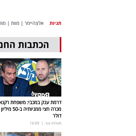
תגיות
אלצהיימר
|
מוות
|
מוז
הכתבות החמ
דרמת ענק במכבי: משפחת רקנא
מכרה חצי ממניותיה ב-50 מיליון
דולר
מערכת ice
|
16:09