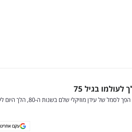
גרג קיהן, שהחל את דרכו המוזיקלית בשנות ה-70, הפך לסמל של עידן מוזיקלי ש
עקבו אחרינו 