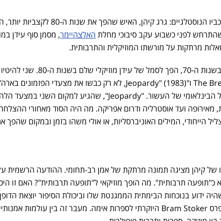
נפרד מאחד מכוכביו הנוסטלגיים: גרג קיהן, האיש שהפך את שנות ה-80 לקצביו
האלצהיימר
, מסמן סוף עידן במו
לות מרתקות על מורשתו המוזיקלית והתרבותית.
קיהן, שהחל את דרכו המוזיקלית בשנות ה-70, הפך לסמל של עידן מוזיקלי שלם בשנות ה-80. שני להיטיו
הגדולים, "The Breakup Song" (1981) ו"Jeopardy" (1983), לא רק כבשו את מצעדי הפזמונים בא
אלא גם חצו גבולות והפכו לפסקול הבינלאומי של העשור. "Jeopardy", שהגיע למקום השני במ
, מאירופה ועד אוסטרליה ודרום אפריקה. מה היה הסוד מאחורי ההצלחה
יל הייחודי, המילים האוניברסליות, או אולי משהו בזמן ובמקום שהפך א
תו של קיהן מציגה תמונה מרתקת של אמן רב-תחומי. ההודעה הרשמית על
א כ"תופעה תרבותית". מה הופך מוזיקאי ל"תופעה תרבותית"? האם זו היכ
שהיה ידוע בנוכחות הבימתית הממגנטת שלו וביכולת הסיפור יוצאת הדופן,
הצליח גם כסופר, עד כדי זכייה בפרס Bram Stoker היוקרתי לספרות אימה. מעבר זה בין עולמות אמנות
ן מוזיקה, ספרות ותרבות פופולרית.