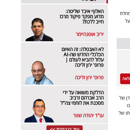
האלוף איבד שליטה:
מחלת
מדוע מפקד פיקוד מרכז
על
חייב ללכת?
יריב אופנהיימר
לא האבטלה: זה האיום
הכלכלי החדש שה-AI
עלול להביא לעולם |
פרופ' ירון זליכה
פרופ' ירון זליכה
לאה
הדלקת משואה על ידי
הרב אברהם זרביב
עכשווי. בעידן של
מסכנת את לוחמי צה"ל
ו
תו של
עו"ד יהודה שפר
עוד בנבחרת >>