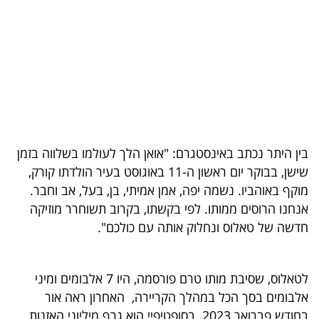
בריאות
תרבות
ופנאי
תיירות
TOP-
בין היתר נכתב באינסטגרם: "אואן הלך לעולמו בשלווה בזמן
5
שישן, בבוקר יום ראשון ה-11 באוגוסט בעיר הולדתו קורק,
מוקף באוהביו. נשמה יפה, אמן אמיתי, בן, בעל, אב וחבר.
המילון
אנחנו הרוסים ממותו. לפי בקשתו, בקרוב תשוחרר מוזיקה
הכלכלי
חדשה של טאלוס ונחלוק אותה עם כולכם".
פודקאסט
לטאלוס, שסיבת מותו טרם פורסמה, היו 7 אלבומים ומיני
40
אלבומים בסך הכל במהלך הקריירה, האחרון ראה אור
UNDER
בחודש פברואר 2023. בסופטיפיי הוא גרף מיליוני האזנות