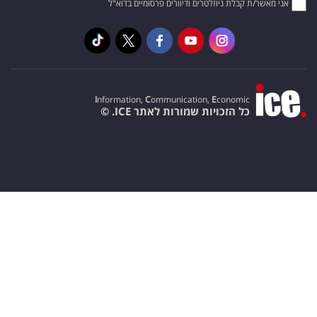
אני מאשר/ת קבלת ניוזלטרים ודיוורים פרסומיים בדוא"ל
I
nformation,
C
ommunication,
E
conomic
כל הזכויות שמורות לאתר ICE. ©