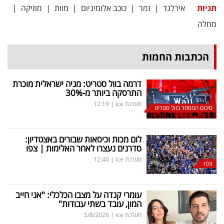
פרסמו
תגיות
אירלנד
|
זמר
|
כוכב אלומיניום
|
מוות
|
מוזיקה
|
באייס
מחלה
עקבו
הכתבות החמות
אחרינו:
דרמה בוול סטריט: מניה ישראלית מוכרת
התרסקה ביותר מ-30
%
מערכת ice
|
12:19
סיכום המסחר בוול סטריט
לום מכות וכיסאות שבורים באצטדיון:
סדרנים נעצרו לאחר האלימות | צפו
מערכת ice
|
12:40
צפו
עומרי קנדה על מצבו הכלכלי: "אני חייב
המון, עובד בשתי עבודות"
מערכת ice
|
5/8/2026