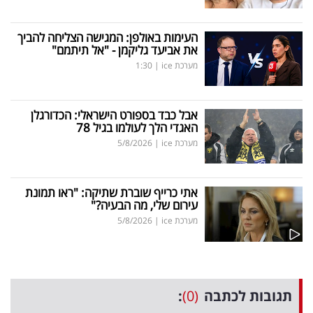
העימות באולפן: המגישה הצליחה להביך
את אביעד גליקמן - "אל תיתמם"
מערכת ice
|
1:30
אבל כבד בספורט הישראלי: הכדורגלן
האגדי הלך לעולמו בגיל 78
מערכת ice
|
5/8/2026
אתי כרייף שוברת שתיקה: "ראו תמונת
עירום שלי, מה הבעיה?"
מערכת ice
|
5/8/2026
תגובות לכתבה
(0)
: