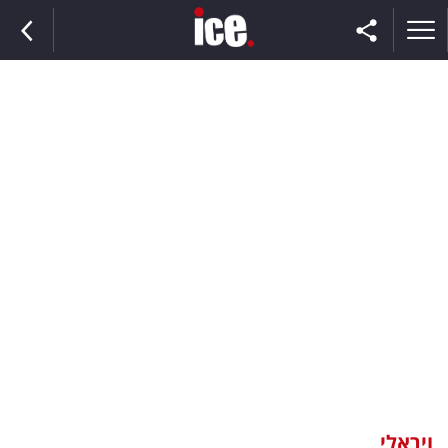
ראשי
הנבחרת
השוק
תקשורת
ומדיה
כסף
וצרכנות
ויראלי