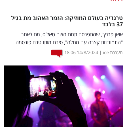
נדל"ן
טרגדיה בעולם המוזיקה: הזמר האהוב מת בגיל
דיגיטל
37 בלבד
וטק
אואן פרנץ', שהתפרסם תחת השם טאלוס, מת לאחר
"התמודדות קצרה עם מחלה", סיבת מותו טרם פורסמה
שיווק
מערכת ice
|
14/8/2024
18:06
ופרסום
משפט
מדדים
ומחקרים
דעות
רכילות
עסקית