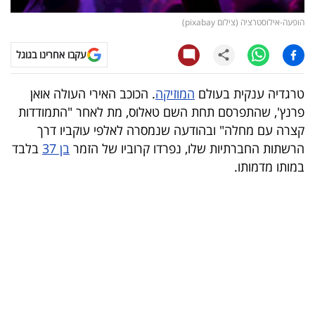
הופעה-אילוסטרציה (צילום pixabay)
קריפטו
עקבו אחרינו בגוגל
ויראלי
טרגדיה ענקית בעולם
המוזיקה
. הכוכב האירי העולה אואן
טלוויזיה
פרנץ', שהתפרסם תחת השם טאלוס, מת לאחר "התמודדות
עסקי
קצרה עם מחלה" ובהודעה שנמסרה לאלפי עוקביו דרך
הרשתות החברתיות שלו, נפרדו קרוביו של הזמר
בן 37
בלבד
ספורט
במותו מדמותו.
קריירה
ולימודים
מינויים
רייטינג
רכב