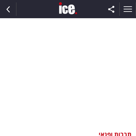
ראשי
הנבחרת
השוק
תקשורת
ומדיה
כסף
וצרכנות
תרבות ופנאי