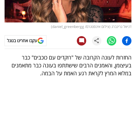
קריפטו
ויראלי
דניאל גרינברג (צילום אינסטגרם/ daniel_greenbergg)
טלוויזיה
עקבו אחרינו בגוגל
עסקי
החזרות לעונה הקרובה של "רוקדים עם כוכבים" כבר
ספורט
בעיצומן, והאמנים הרבים שישתתפו בעונה כבר מתאמנים
במלוא המרץ לקראת רגע האמת על הבמה.
קריירה
ולימודים
מינויים
רייטינג
רכב