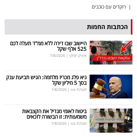
|
רוקדים עם כוכבים
הכתבות החמות
היישוב שבו דירה ללא ממ"ד תעלה לכם
525 אלף שקל
איציק יצחקי
|
7/8/2026
עסקאות השבוע בנדל"ן
גיא פלג מכריז מלחמה: הגיש תביעת ענק
בסך 5 מיליון שקל
מערכת ice
|
7/8/2026
ביטוח לאומי מגדיל את הקצבאות
משמעותית: זו הבשורה לזכאים
מערכת ice
|
7/8/2026