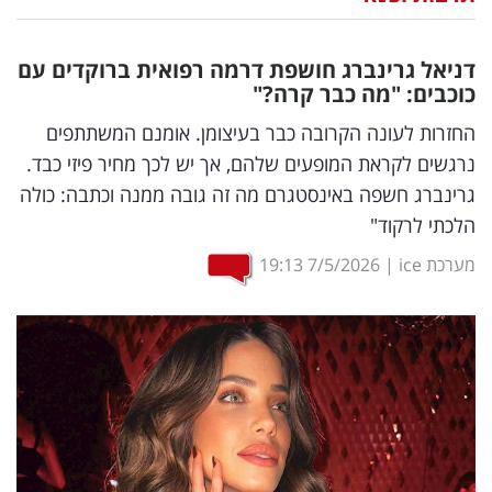
נדל"ן
דניאל גרינברג חושפת דרמה רפואית ברוקדים עם
דיגיטל
כוכבים: "מה כבר קרה?"
וטק
החזרות לעונה הקרובה כבר בעיצומן. אומנם המשתתפים
נרגשים לקראת המופעים שלהם, אך יש לכך מחיר פיזי כבד.
שיווק
גרינברג חשפה באינסטגרם מה זה גובה ממנה וכתבה: כולה
ופרסום
הלכתי לרקוד"
משפט
מערכת ice
|
7/5/2026
19:13
מדדים
ומחקרים
דעות
רכילות
עסקית