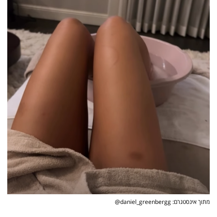
פרסמו
באייס
עקבו
אחרינו:
מתוך אינסטגרם: daniel_greenbergg​@