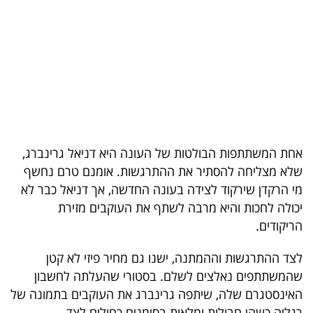
בריאות
תרבות
ופנאי
תיירות
TOP-
אחת המשתתפות הבולטות של העונה היא דניאל גרינברג,
5
שלא מצליחה להסתיר את ההתרגשות. אומנם טרם נחשף
מי הרקדן שירקוד לצידה בעונה החדשה, אך דניאל כבר לא
המילון
יכולה לחכות והיא מרבה לשתף את העוקבים מזירת
הכלכלי
הריקודים.
פודקאסט
לצד ההתרגשות וההמתנה, ישנו גם מחיר פיזי לא קטן
שהמשתתפים נאלצים לשלם. בסטורי שהעלתה לחשבון
40
האינסטגרם שלה, שיתפה גרינברג את העוקבים בתמונה של
UNDER
רגליה כשהן חבולות ומלאות בסימנים כחולים לצד