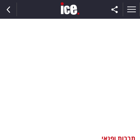
ראשי
הנבחרת
השוק
תקשורת
ומדיה
כסף
וצרכנות
תרבות ופנאי