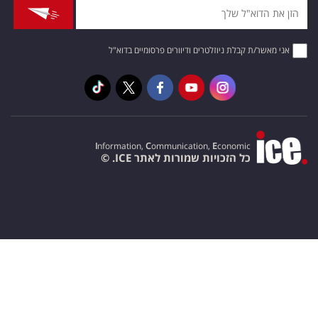
אני מאשר/ת קבלת ניוזלטרים ודיוורים פרסומיים בדוא"ל
I
nformation,
C
ommunication,
E
conomic
כל הזכויות שמורות לאתר ICE. ©