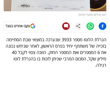
קריפטו
לוטו (צילום מפעל הפיס)
ויראלי
עקבו אחרינו בגוגל
טלוויזיה
הגרלת הלוטו מספר 3933 שנערכה במוצאי שבת הסתיימה
עסקי
בזכייה של משתתף יחיד בפרס הראשון, לאחר שניחש נכונה
ספורט
את 6 המספרים ואת המספר החזק. הזוכה צפוי לקבל 40
מיליון שקל, הסכום המרבי שניתן לזכות בו בהגרלת לוטו
קריירה
רגילה.
ולימודים
מינויים
רייטינג
רכב