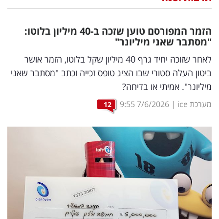
נדל"ן
הזמר המפורסם טוען שזכה ב-40 מיליון בלוטו:
דיגיטל
"מסתבר שאני מיליונר"
וטק
לאחר שזוכה יחיד גרף 40 מיליון שקל בלוטו, הזמר אושר
ביטון העלה סטורי שבו הציג טופס זכייה וכתב "מסתבר שאני
שיווק
מיליונר". אמיתי או בדיחה?
ופרסום
מערכת ice
|
7/6/2026
9:55
12
משפט
מדדים
ומחקרים
דעות
רכילות
עסקית