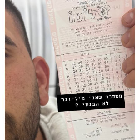
40
שיתופי
פעולה
דרושים
ניוזלטרים
מייל
אדום