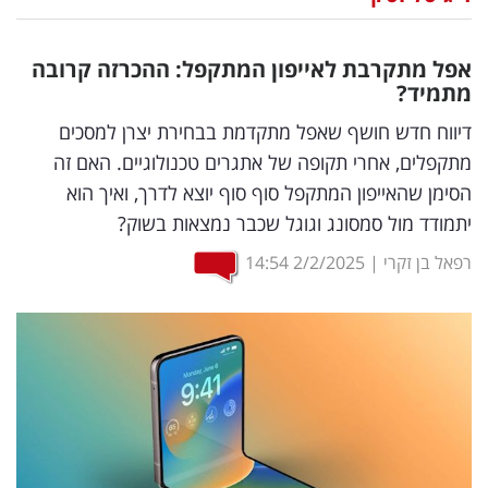
נדל"ן
אפל מתקרבת לאייפון המתקפל: ההכרזה קרובה
דיגיטל
מתמיד?
וטק
דיווח חדש חושף שאפל מתקדמת בבחירת יצרן למסכים
מתקפלים, אחרי תקופה של אתגרים טכנולוגיים. האם זה
שיווק
הסימן שהאייפון המתקפל סוף סוף יוצא לדרך, ואיך הוא
ופרסום
יתמודד מול סמסונג וגוגל שכבר נמצאות בשוק?
משפט
רפאל בן זקרי
|
2/2/2025
14:54
מדדים
ומחקרים
דעות
רכילות
עסקית