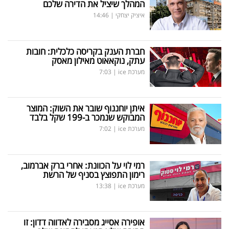
המהלך שיציל את הדירה שלכם
פרסמו
איציק יצחקי
|
14:46
באייס
עקבו
חברת הענק בקריסה כלכלית: חובות
עתק, נוקאאוט מאילון מאסק
אחרינו:
מערכת ice
|
7:03
איתן יוחננוף שובר את השוק: המוצר
המבוקש שנמכר ב-199 שקל בלבד
מערכת ice
|
7:02
רמי לוי על הכוונת: אחרי ברק אברמוב,
רימון התפוצץ בסניף של הרשת
מערכת ice
|
13:38
אופירה אסייג מסבירה לאדווה דדון: זו