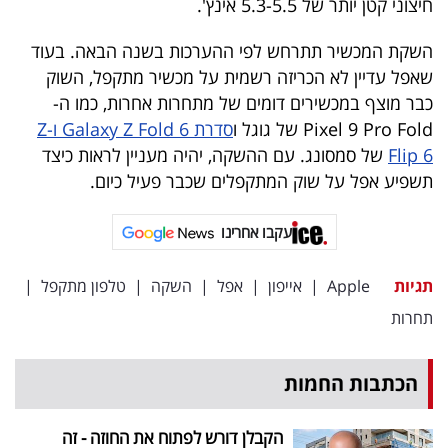
חיצוני קטן יותר של 5.3-5.5 אינץ'.
40
השקת המכשיר תתרחש לפי ההערכות בשנה הבאה. בעוד
שאפל עדיין לא הכריזה רשמית על מכשיר מתקפל, השוק
שיתופי
כבר מוצף במכשירים דומים של מתחרות אחרות, כמו ה-
פעולה
Pixel 9 Pro Fold של גוגל ו
סדרת Galaxy Z Fold 6 ו-Z
Flip 6
של סמסונג. עם ההשקה, יהיה מעניין לראות כיצד
תשפיע אפל על שוק המתקפלים שכבר פעיל כיום.
דרושים
עקבו אחרינו
ניוזלטרים
תגיות
Apple
|
אייפון
|
אפל
|
השקה
|
טלפון מתקפל
|
תחרות
מייל
אדום
הכתבות החמות
הקבלן דורש לפתוח את החוזה - זה