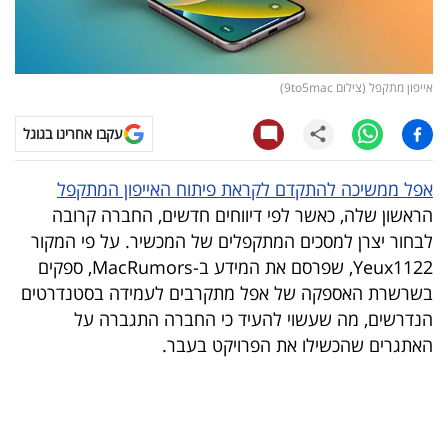
קריפטו
ויראלי
אייפון מתקפל (צילום 9to5mac)
טלוויזיה
עקבו אחרינו בגוגל
עסקי
אפל ממשיכה להתקדם לקראת פיתוח האייפון המתקפל
ספורט
הראשון שלה, כאשר לפי דיווחים חדשים, החברה קרובה
לבחור יצרן למסכים המתקפלים של המכשיר. על פי המקור
קריירה
Yeux1122, שפרסם את המידע ב-MacRumors, ספקים
ולימודים
בשרשרת האספקה של אפל מתקרבים לעמידה בסטנדרטים
הנדרשים, מה שעשוי להעיד כי החברה התגברה על
מינויים
האתגרים שהכשילו את הפרויקט בעבר.
רייטינג
רכב