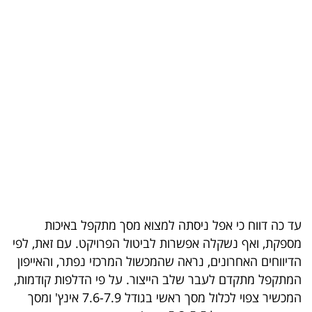
בריאות
תרבות
ופנאי
תיירות
TOP-
5
המילון
הכלכלי
עד כה דווח כי אפל ניסתה למצוא מסך מתקפל באיכות
מספקת, ואף נשקלה אפשרות לביטול הפרויקט. עם זאת, לפי
פודקאסט
הדיווחים האחרונים, נראה שהמכשול המרכזי נפתר, והאייפון
המתקפל מתקדם לעבר שלב הייצור. על פי הדלפות קודמות,
40
המכשיר צפוי לכלול מסך ראשי בגודל 7.6-7.9 אינץ' ומסך
UNDER