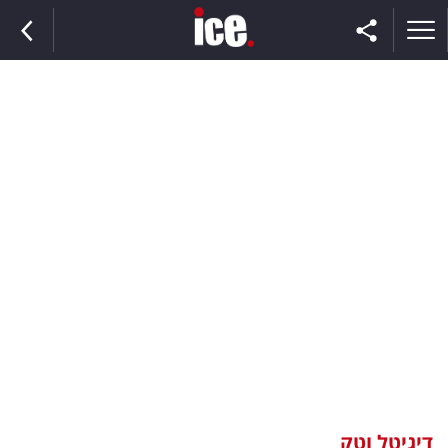
ראשי
הנבחרת
השוק
תקשורת
ומדיה
כסף
וצרכנות
דיגיטל וטק