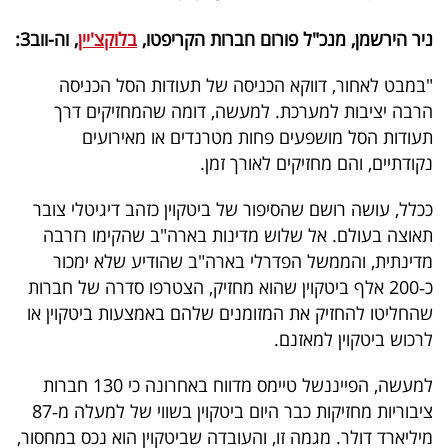
פרסמו
ניר הירשמן, מנכ"ל פורום חברות הקריפטו,
בלוקצ'יין
, וה-ווב3:
באייס
"במבט לאחור, דווקא הכניסה של תעודות הסל הכניסה
עקבו
הרבה יציבות למערכת. למעשה, דומה שהמחזיקים דרך
אחרינו:
תעודות הסל מושפעים פחות מטרנדים או מאירועים
נקודתיים, והם מחזיקים לאורך זמן.
ככלל, עושה רושם שהסיפור של ביטקוין כזהב דיגיטלי צובר
תאוצה בעולם. אל שלוש מדינות בארה"ב שהקימו רזרבה
מדינתית, והממשל הפדרלי בארה"ב שהודיע שלא ימכור
כ‑200 אלף ביטקוין שהוא מחזיק, הצטרפו סדרה של חברות
שהחליטו להחזיק את המזומנים שלהם באמצעות ביטקוין או
לרכוש ביטקוין למאזנם.
למעשה, הפייננשל טיימס מדווח באחרונה כי 130 חברות
ציבוריות מחזיקות כבר היום ביטקוין בשווי של למעלה מ‑87
מיליארד דולר. מגמה זו, והעובדה שביטקוין הוא נכס במחסור,