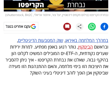
קריפטו
נבחרת הקריפטו (צילום מקסים דינשטיין, יעל צור, איתמר אריאלי, shutterstock, Bit2C)
ויראלי
עקבו אחרינו בגוגל
טלוויזיה
במהלך המלחמה באיראן
,
שוק המטבעות הדיגיטליים
,
עסקי
ובראשם
הביטקוין
, נותר רגוע באופן מפתיע. למרות ירידות
ספורט
שערים נקודתיות, ה-ETF‑ים המובילים המשיכו לקלוט הון
בהיקף גבוה. שאלנו את נבחרת הקריפטו - איך ניתן להסביר
קריירה
את היציבות הזו בימי מלחמה, והאם ההתנהגות הזו מעידה
ולימודים
שביטקוין אכן הופך לזהב דיגיטלי בעיני השוק?
מינויים
רייטינג
רכב