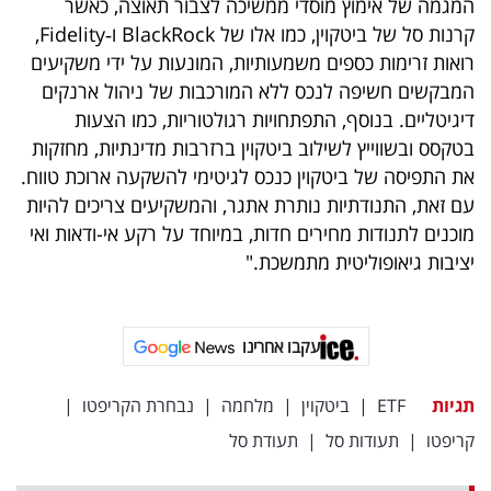
המגמה של אימוץ מוסדי ממשיכה לצבור תאוצה, כאשר
קרנות סל של ביטקוין, כמו אלו של BlackRock ו‑Fidelity,
רואות זרימות כספים משמעותיות, המונעות על ידי משקיעים
המבקשים חשיפה לנכס ללא המורכבות של ניהול ארנקים
דיגיטליים. בנוסף, התפתחויות רגולטוריות, כמו הצעות
בטקסס ובשווייץ לשילוב ביטקוין ברזרבות מדינתיות, מחזקות
את התפיסה של ביטקוין כנכס לגיטימי להשקעה ארוכת טווח.
עם זאת, התנודתיות נותרת אתגר, והמשקיעים צריכים להיות
מוכנים לתנודות מחירים חדות, במיוחד על רקע אי-ודאות ואי
יציבות גיאופוליטית מתמשכת."
עקבו אחרינו
תגיות
ETF
|
ביטקוין
|
מלחמה
|
נבחרת הקריפטו
|
קריפטו
|
תעודות סל
|
תעודת סל