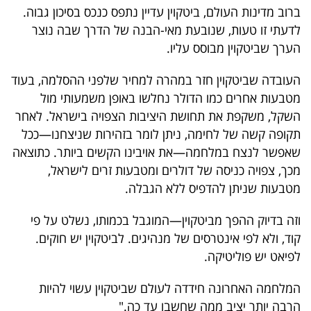
ברוב מדינות העולם, ביטקוין עדיין נתפס כנכס בסיכון גבוה.
40
לדעתי זו טעות, שנובעת מאי-הבנה של הדרך שבה נוצר
הערך שביטקוין מבוסס עליו.
שיתופי
העובדה שביטקוין חזר במהרה למחיר שלפני ההסלמה, בעוד
פעולה
מטבעות אחרים כמו הדולר נחלשו באופן משמעותי מול
השקל, משקפת את תחושת היציבות הצפויה בישראל. לאחר
תקופה קשה של לחימה, ניתן לומר בזהירות שניצחנו—ככל
שאפשר לנצח במלחמה—את אויבינו הקשים ביותר. כתוצאה
דרושים
מכך, צפויה כניסה של דולרים ומטבעות זרים לישראל,
ניוזלטרים
מטבעות שניתן להדפיס ללא הגבלה.
וזה בדיוק ההפך מביטקוין—המוגבל בכמותו, נשלט על פי
קוד, ולא לפי אינטרסים של מנהיגים. לביטקוין יש חוקים.
מייל
לפיאט יש פוליטיקה.
אדום
המלחמה האחרונה חידדה לעולם שביטקוין עשוי להיות
הרבה יותר יציב ממה שחשבו עד כה."