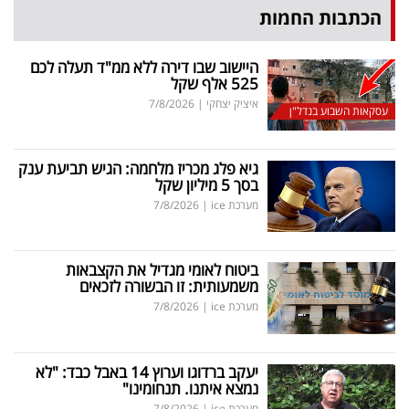
הכתבות החמות
היישוב שבו דירה ללא ממ"ד תעלה לכם
525 אלף שקל
איציק יצחקי
|
7/8/2026
עסקאות השבוע בנדל"ן
גיא פלג מכריז מלחמה: הגיש תביעת ענק
בסך 5 מיליון שקל
מערכת ice
|
7/8/2026
ביטוח לאומי מגדיל את הקצבאות
משמעותית: זו הבשורה לזכאים
מערכת ice
|
7/8/2026
יעקב ברדוגו וערוץ 14 באבל כבד: "לא
נמצא איתנו. תנחומינו"
מערכת ice
|
7/8/2026