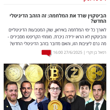
נדל"ן
הביטקוין שרד את המלחמה: זה הזהב הדיגיטלי
דיגיטל
החדש?
וטק
לאורך כל ימי המלחמה באיראן, שוק המטבעות הדיגיטליים
והביטקוין לא הראו ירידה ניכרת. מומחי הקריפטו מסבירים -
שיווק
מה גרם ליציבות הזו, והאם מדובר בזהב הדיגיטלי החדש?
ופרסום
רפאל בן זקרי
|
27/6/2025
16:00
משפט
מדדים
ומחקרים
דעות
רכילות
עסקית