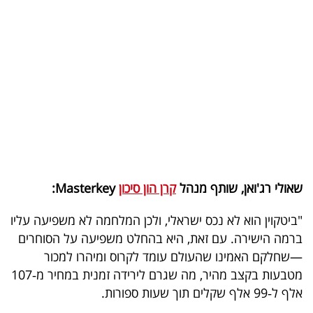
בריאות
תרבות
ופנאי
תיירות
TOP-
5
שאולי רג'ואן, שותף מנהל
קרן הון סיכון
Masterkey:
המילון
הכלכלי
"ביטקוין הוא לא נכס ישראלי, ולכן המלחמה לא משפיעה עליו
ברמה הישירה. עם זאת, היא בהחלט משפיעה על הסוחרים
פודקאסט
—שחלקם האמינו שהעולם עומד לקרוס ומיהרו למכור
מטבעות בקצב מהיר, מה שגרם לירידה זמנית במחיר מ‑107
40
אלף ל‑99 אלף שקלים תוך שעות ספורות.
UNDER