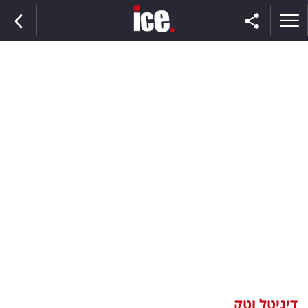
ראשי
הנבחרת
השוק
תקשורת
ומדיה
כסף
וצרכנות
דיגיטל וטק