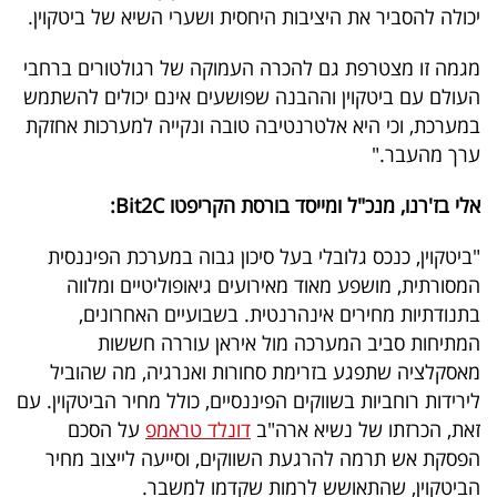
יכולה להסביר את היציבות היחסית ושערי השיא של ביטקוין.
מגמה זו מצטרפת גם להכרה העמוקה של רגולטורים ברחבי
העולם עם ביטקוין וההבנה שפושעים אינם יכולים להשתמש
במערכת, וכי היא אלטרנטיבה טובה ונקייה למערכות אחזקת
ערך מהעבר."
אלי בז'רנו, מנכ"ל ומייסד בורסת הקריפטו Bit2C:
"ביטקוין, כנכס גלובלי בעל סיכון גבוה במערכת הפיננסית
המסורתית, מושפע מאוד מאירועים גיאופוליטיים ומלווה
בתנודתיות מחירים אינהרנטית. בשבועיים האחרונים,
המתיחות סביב המערכה מול איראן עוררה חששות
מאסקלציה שתפגע בזרימת סחורות ואנרגיה, מה שהוביל
לירידות רוחביות בשווקים הפיננסיים, כולל מחיר הביטקוין. עם
זאת, הכרזתו של נשיא ארה"ב
דונלד טראמפ
על הסכם
הפסקת אש תרמה להרגעת השווקים, וסייעה לייצוב מחיר
הביטקוין, שהתאושש לרמות שקדמו למשבר.