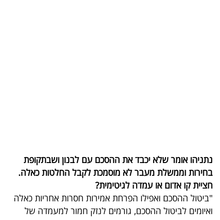
בריאות
תרבות
ופנאי
תיירות
TOP-
5
המילון
הכלכלי
נתניהו אומר שלא יכבד את ההסכם עם לבנון ושבתקופת
בחירות וממשלת מעבר לא מוסמכת לקבל החלטות כאלה.
פודקאסט
חציית קו אדום או עמדה לגיטימית?
"ביטול ההסכם ואפילו הפרחת אמירות חסרות אחריות כאלה
40
ואיומים לביטול ההסכם, גורמים לנזק חמור למעמדה של
UNDER