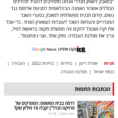
"במאבק לשוויון מגדרי אנחנו מתחייבים להוביל תהליכים
הכוללים אשרור האמנה הבינלאומית למניעת אלימות נגד
נשים, קידום תכנית ממשלתית למאבק בפערי השכר
המגדריים והעלאת השכר לעובדות הצווארון הוורוד. כדי שכל
אלו יקרו ושנוכל להקים פה ממשלת תקווה בראשות לפיד,
צריך את מפלגת העבודה. פתק אחד, שני ניצחונות".
עקבו אחרינו
תגיות
אפרת רייטן
|
בחירות
|
בחירות 2022
|
העבודה
|
כנסת ישראל
|
מפלגת העבודה
הכתבות החמות
דרמה בבית המשפט: המפרקים של
פרויקט הנדל"ן יקבלו 16 מיליון שקל
איציק יצחקי
|
13:18