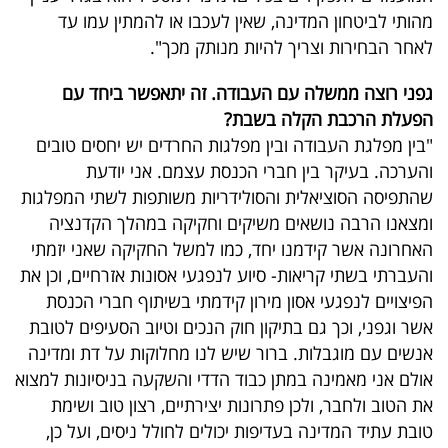
פרסמו
מהותי לביטחון המדינה, שאין לעכבו או להמתין עמו עד
באייס
לאחר הבחירות וצריך להיות מנותק מכך".
עקבו
גפני רוצה ממשלה עם העבודה. זה יתאפשר ביחד עם
הפעלת הרכבת הקלה בשבת?
אחרינו:
"בין מפלגת העבודה ובין מפלגות החרדים יש יחסים טובים
והערכה. בעיקר בין חברי הכנסת עצמם. אני יודעת
שהתפיסה הסוציאלית והסולידריות משותפות לשתי המפלגות
ומצאנו הרבה נושאים משיקים וחקיקה במהלך הקדנציה
האחרונה אשר קידמנו יחד, כמו למשל החקיקה שאני יזמתי
והעברתי בשתי קריאות- סיוע לנפגעי אסונות אזרחיים, וכן את
הפיצויים לנפגעי אסון מירון קידמתי בשיתוף חברי הכנסת
אשר וגפני, וכך גם בתיקון חוק הנכים וטיוב הסעיפים לטובת
אנשים עם מוגבלות. ברור שיש לנו מחלוקות על דת ומדינה
אולם אני מאמינה במתן כבוד הדדי והשקעה בניסיונות למצוא
את הטוב ולחבר, ולכן פתרונות יצירתיים, רצון טוב ושימת
טובת עתיד המדינה בעדיפות יכולים לחולל ניסים, ועל כן,