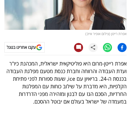
קריפטו
ויראלי
אפרת רייטן (צילום אופיר אייב)
טלוויזיה
עקבו אחרינו בגוגל
עסקי
ספורט
אפרת רייטן-מרום היא פוליטיקאית ישראלית, המכהנת כיו"ר
ועדת העבודה והרווחה וחברת כנסת מטעם מפלגת העבודה
קריירה
בכנסת ה-24. בריאיון עם ice, שעות ספורות לפני פתיחת
ולימודים
הקלפיות, היא מדברת על שילוב כוחות עם המפלגות
החרדיות, הסכם הגז עם לבנון ומזהירה מפני הדרדרות
מינויים
במעמדה של ישראל בעולם אם יבוטל ההסכם.
רייטינג
רכב