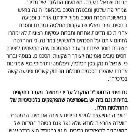
מדינת ישראל בעולם. משמעות החלטה של מדינה
40
שמחליפה שלטון ומבטלת הסכם בינלאומי הינה בראש
ובראשונה הפרת הסכם ממול ידידתנו ארה"ב ופגיעה
ביחסים. מובן מאליו שבעקבות החלטה נמהרת וחסרת
שיתופי
אחריות כזו מדינות אחרות וחברות עסקיות רציניות לא ימהרו
פעולה
לחתום איתנו על הסכמים ולהשקיע במדינה, כי ההחלטה
משדרת חוסר יציבות והעדר הסתמכות שזה התשתית ליצירת
יחסים טובים ואמינות לצורך השקעות והסכמים. בנוסף וברור
כי ישראל תינזק בפן הכלכלי, דיפלומטי ותדמיתי כפי שמדינות
דרושים
אחרות שהפרו הסכמים סובלות מניתוק קשרים ופגיעה קשה
בכלכלה".
ניוזלטרים
גם מינוי הרמטכ"ל התקבל על ידי ממשל מעבר בתקופת
בחירות וגם בזה יש באופוזיציה שמפקפקים בלגיטימיות של
מייל
ההחלטות הללו.
אדום
"הועדה המייעצת למינוי בכירים אישרה את מינוי הרמטכ״ל.
הוועדה אחראית לוודא שלא נפל פגם בטוהר המידות של
המועמדים לתפקידים בכירים. מינוי רמטכ״ל הוא בגדר עניין