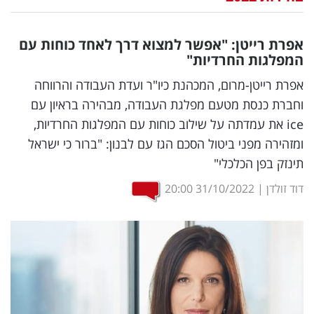
נדל"ן
אפרת רייטן: "אפשר למצוא דרך לאחד כוחות עם
דיגיטל
המפלגות החרדיות"
וטק
אפרת רייטן-מרום, המכהנת כיו"ר ועדת העבודה והרווחה
וחברת כנסת מטעם מפלגת העבודה, מבהירה בראיון עם
שיווק
ice את עמדתה על שילוב כוחות עם המפלגות החרדיות,
ופרסום
ומזהירה מפני ביטול הסכם הגז עם לבנון: "ברור כי ישראל
תינזק בפן הכלכלי"
משפט
דוד זולדן
|
31/10/2022
20:00
מדדים
ומחקרים
דעות
רכילות
עסקית