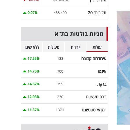
תל בונד 20
0.07%
438.490
מניות בולטות בת"א
עולות
יורדות
פעילות
ללא שינוי
אירודרום קבוצה
17.55%
138
אינטו
14.75%
700
ברקת
14.62%
359
ברם תעשיות
12.03%
230
יומן אקסטנשנס
11.37%
137.1