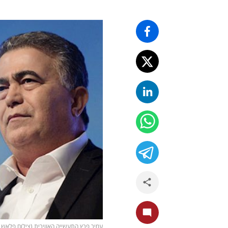
עמיר פרץ התעשייה האווירית (צילום פלאש 90/ תומר נויברג, ויקיפדיה, pexels)