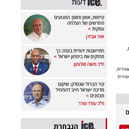
דעות
קיימות, אמון וחוסן: המנועים
החדשים של הצלחה
עסקית
יאיר אבידן
 ב-40% נוספים,
התיישבות יהודית בעזה: כך
מחזקים את ביטחון ישראל
ח"כ משה סולומון
עשייה האווירית.
וירית
קיר הברזל שנסדק: שיקום
מדינת ישראל חייב להתחיל
מבפנים
ח"כ עודד פורר
ם
הנבחרת