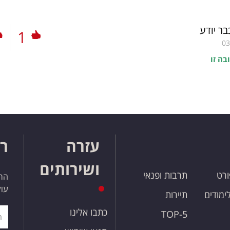
ר יודע
1
03
בה זו
עזרה
רו
ושירותים
ורט
תרבות ופנאי
הרש
עול
לימודים
תיירות
כתבו אלינו
TOP-5