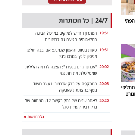
24/7 | כל הכותרות
הפתי
הפתרון החדש לפקקים במרכז? הבינה
19:51
המלאכותית הגיעה גם לרמזורים
טעות בניווט והאסון שנמנע: אם ובנה חולצו
19:51
מניסיון לינץ' במרכז ג'נין
"אנחנו גרים בנפרד": הצצה לדרמה הלילית
20:02
שמטלטלת את חתונמי
המתקפה על ברק אברמוב: נעצר חשוד
20:03
חליפי
נוסף בהצתת ג'פאניקה
גורט
לאחר שנים של נתק בקשת 12: המחווה של
20:20
ברק רביד לעמית סגל
כל החדשות