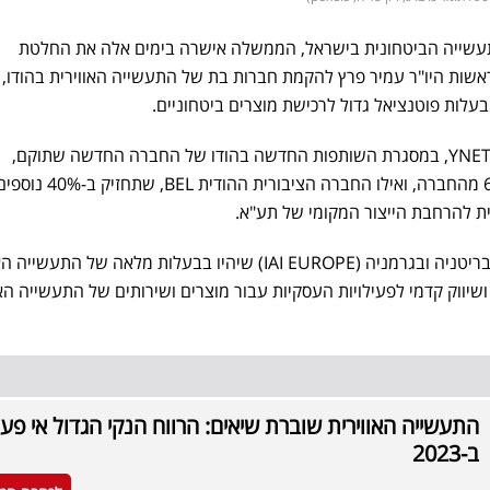
עשייה הביטחונית בישראל, הממשלה אישרה בימים אלה את החלטת
אשות היו"ר עמיר פרץ להקמת חברות בת של התעשייה האווירית בהודו,
בעלות פוטנציאל גדול לרכישת מוצרים ביטחוניים.
על פי הפרסום אתמול (רביעי) ב-YNET, במסגרת השותפות החדשה בהודו של החברה החדשה שתוקם,
התעשייה האווירית תחזיק ב-60% מהחברה, ואילו החברה הציבורית ההודית BEL, שתחזיק
 להרחבת הייצור המקומי של תע"א.
נוסף על כך, יוקמו חברות בנות בבריטניה ובגרמניה (IAI EUROPE) שיהיו בבעלות מלאה של הת
ושיווק קדמי לפעילויות העסקיות עבור מוצרים ושירותים של התעשייה האו
התעשייה האווירית שוברת שיאים: הרווח הנקי הגדול אי פע
ב-2023