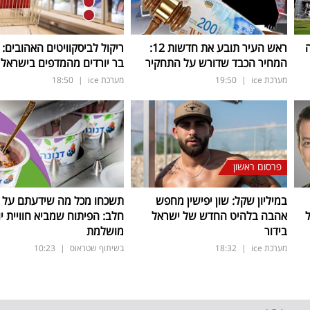
ה
ראש העיר תובע את חדשות 12:
ריקול לביסקוויטים האהובים: 
המחיר הכבד שדורש על התחקיר
בר יורדים מהמדפים בישראל
מערכת ice
|
19:50
מערכת ice
|
18:50
פרסום ראשון
במיליון שקל: שון יפישין מחפש
תשכחו מכל מה שידעתם על ת
אהבה בלהיט החדש של ישראל
חלב: הפיתוח שמביא חוויית יו
בידור
מושלמת
מערכת ice
|
18:32
בשיתוף שטראוס
|
10:23