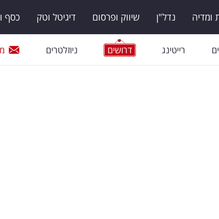
ומדיה
נדל"ן
שיווק ופרסום
דיגיטל וטק
כסף ו
ם
רייטינג
דרושים
ניוזלטרים
מי