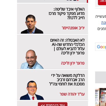
לאה
האלוף איבד שליטה:
מדוע מפקד פיקוד מרכז
עשייה
חייב ללכת?
נת
יריב אופנהיימר
 הזמנים
לא האבטלה: זה האיום
הכלכלי החדש שה-AI
עלול להביא לעולם |
פרופ' ירון זליכה
פרופ' ירון זליכה
הדלקת משואה על ידי
הרב אברהם זרביב
מסכנת את לוחמי צה"ל
עו"ד יהודה שפר
עוד בנבחרת >>