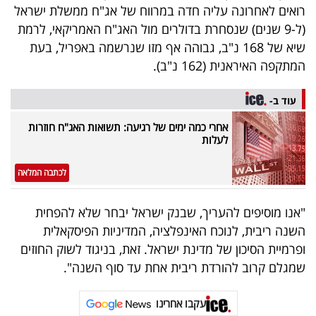
רואים לאחרונה עליה חדה במרווח של אג"ח ממשלת ישראל
(ל-9 שנים) שנסחרת בדולרים מול האג"ח האמריקאי, לרמת
שיא של 168 נ"ב, גבוהה אף מזו שנרשמה באפריל, בעת
המתקפה האיראנית (162 נ"ב).
עוד ב-
אחרי כמה ימים של רגיעה: תשואות האג"ח חוזרות
לעלות
לכתבה המלאה
"אנו מוסיפים להעריך, שבנק ישראל יבחר שלא להפחית
השנה ריבית, לנוכח האינפלציה, המדיניות הפיסקאלית
ופרמיית הסיכון של מדינת ישראל. זאת, בניגוד לשוק החוזים
שמגלם קרוב להורדת ריבית אחת עד סוף השנה".
עקבו אחרינו