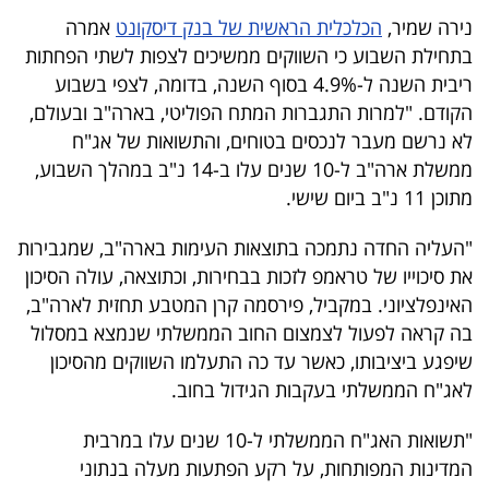
40
נירה שמיר,
הכלכלית הראשית של בנק דיסקונט
אמרה
בתחילת השבוע כי השווקים ממשיכים לצפות לשתי הפחתות
ריבית השנה ל-4.9% בסוף השנה, בדומה, לצפי בשבוע
שיתופי
הקודם. "למרות התגברות המתח הפוליטי, בארה"ב ובעולם,
פעולה
לא נרשם מעבר לנכסים בטוחים, והתשואות של אג"ח
ממשלת ארה"ב ל-10 שנים עלו ב-14 נ"ב במהלך השבוע,
מתוכן 11 נ"ב ביום שישי.
דרושים
"העליה החדה נתמכה בתוצאות העימות בארה"ב, שמגבירות
את סיכוייו של טראמפ לזכות בבחירות, וכתוצאה, עולה הסיכון
ניוזלטרים
האינפלציוני. במקביל, פירסמה קרן המטבע תחזית לארה"ב,
בה קראה לפעול לצמצום החוב הממשלתי שנמצא במסלול
שיפגע ביציבותו, כאשר עד כה התעלמו השווקים מהסיכון
מייל
לאג"ח הממשלתי בעקבות הגידול בחוב.
אדום
"תשואות האג"ח הממשלתי ל-10 שנים עלו במרבית
המדינות המפותחות, על רקע הפתעות מעלה בנתוני