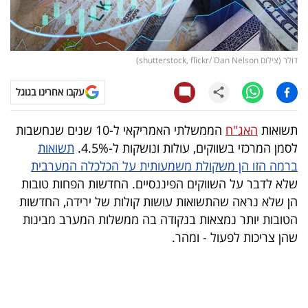
קריפטו
ויראלי
דולר (צילום shutterstock, flickr/ Dan Nelson)
טלוויזיה
עקבו אחרינו בגוגל
עסקי
תשואות
האג"ח
הממשלתי האמריקאי ל-10 שנים שנחשבות
ספורט
לסמן המרכזי בשווקים, עולות ונושקות ל-4.5%.
תשואות
ברמה הזו הן משקולת משמעותית על הכלכלה המערבית
קריירה
שלא לדבר על השווקים הפיננסיים. החדשות הפחות טובות
ולימודים
הן שלא נראה שהתשואות עושות קולות של ירידה, החדשות
הטובות יותר נמצאות בנקודה בה ממשלות המערב מבינות
מינויים
שהן צריכות לפעול - ומהר.
רייטינג
רכב