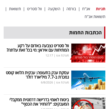
תגיות
אג"ח
|
בורסה
|
השקעה
|
וול סטריט
|
תשואות
|
תשואות אג"ח
הכתבות החמות
וול סטריט נצבעה באדום על רקע
המתיחות עם איראן: מי בכל זאת עלתה?
מערכת ice
|
12:17
סיכום המסחר בוול סטריט
עסקת ענק בתעופה: ענקית הלואו קוסט
נמכרת ב-7.7 מיליארד דולר
מערכת ice
|
6/8/2026
ביטוח לאומי בדרישה דרמטית ממקבלי
המענקים: "להחזיר את הכסף"