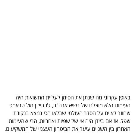
בריאות
תרבות
ופנאי
תיירות
TOP-
5
המילון
הכלכלי
באופן עקרוני מה שנתן את הסימן לעליית התשואות היה
העימות הלא מוצלח של נשיא ארה"ב, ג'ו ביידן מול טראמפ
פודקאסט
שחוזר לאיים על הסדר העולמי שבלאו הכי נמצא בנקודת
שפל. אז אם ביידן היה אי של שפיות ואחריות, הרי שהעימות
40
האחרון בין השניים עיער את הביטחון העצמי של המשקיעים.
UNDER