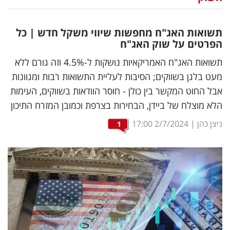
נדל"ן
תשואות האג"ח מחפשות שיווי משקל חדש | כל
דיגיטל
הפרטים על שוק האג"ח
וטק
תשואות האג"ח האמריקאיות נושקות ל-4.5% וזה גורם ללא
מעט בלגן בשווקים; הסיבות לעליית התשואות רבות ומגוונות
שיווק
אבל החוט המקשר בין כולן - חוסר הוודאות בשווקים, העימות
ופרסום
הלא מוצלח של ביידן, הבחירות בצרפת וכמובן המזרח התיכון
משפט
ניצן כהן
|
2/7/2024
17:00
1
מדדים
ומחקרים
דעות
רכילות
עסקית