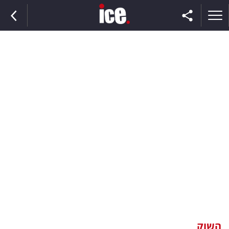
ראשי
הנבחרת
השוק
תקשורת
ומדיה
כסף
וצרכנות
השוק