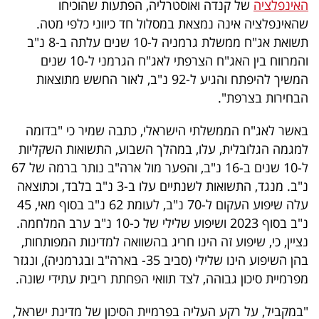
האינפלציה
של קנדה ואוסטרליה, הפתעות שהוכיחו
פרסמו
שהאינפלציה אינה נמצאת במסלול חד כיווני כלפי מטה.
באייס
תשואת אג"ח ממשלת גרמניה ל-10 שנים עלתה ב-8 נ"ב
והמרווח בין האג"ח הצרפתי לאג"ח הגרמני ל-10 שנים
עקבו
המשיך להיפתח והגיע ל-92 נ"ב, לאור החשש מתוצאות
אחרינו:
הבחירות בצרפת".
באשר לאג"ח הממשלתי הישראלי, כתבה שמיר כי "בדומה
למגמה הגלובלית, עלו, במהלך השבוע, התשואות השקליות
ל-10 שנים ב-16 נ"ב, והפער מול ארה"ב נותר ברמה של 67
נ"ב. מנגד, התשואות לשנתיים עלו ב-3 נ"ב בלבד, וכתוצאה
עלה שיפוע העקום ל-70 נ"ב, לעומת 62 נ"ב בסוף מאי, 45
נ"ב בסוף 2023 ושיפוע שלילי של כ-10 נ"ב ערב המלחמה.
נציין, כי, שיפוע זה הינו חריג בהשוואה למדינות המפותחות,
בהן השיפוע הינו שלילי (סביב 35- בארה"ב ובגרמניה), ונגזר
מפרמיית סיכון גבוהה, לצד תוואי הפחתת ריבית עתידי שונה.
"במקביל, על רקע העליה בפרמיית הסיכון של מדינת ישראל,