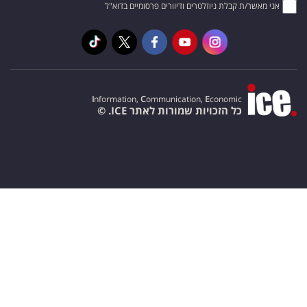
אני מאשר/ת קבלת ניוזלטרים ודיוורים פרסומיים בדוא"ל
I
nformation,
C
ommunication,
E
conomic
כל הזכויות שמורות לאתר ICE. ©