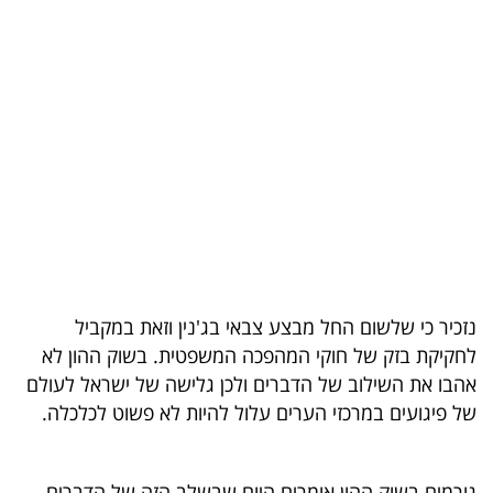
בריאות
תרבות
ופנאי
תיירות
TOP-
5
המילון
נזכיר כי שלשום החל מבצע צבאי בג'נין וזאת במקביל
הכלכלי
לחקיקת בזק של חוקי המהפכה המשפטית. בשוק ההון לא
אהבו את השילוב של הדברים ולכן גלישה של ישראל לעולם
פודקאסט
של פיגועים במרכזי הערים עלול להיות לא פשוט לכלכלה.
40
UNDER
גורמים בשוק ההון אומרים היום שבשלב הזה של הדברים