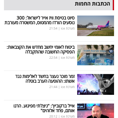
פרסמו
הכתבות החמות
באייס
סיוט בטיסת וויז אייר לישראל: 300
נוסעים הורדו מהמטוס, המשטרה מעורבת
עקבו
מערכת ice
|
21:54
אחרינו:
ביטוח לאומי יחשב מחדש את הקצבאות:
הפסיקה החשובה שהתקבלה
מערכת ice
|
22:54
זמר מוכר נעצר בחשד לאלימות נגד
אשתו: ההופעה הערב בוטלה
מערכת ice
|
21:44
אייל ברקוביץ': "ניצלתי מפיגוע. הרגו
אותם, פחד אלוהים"
מערכת ice
|
20:12