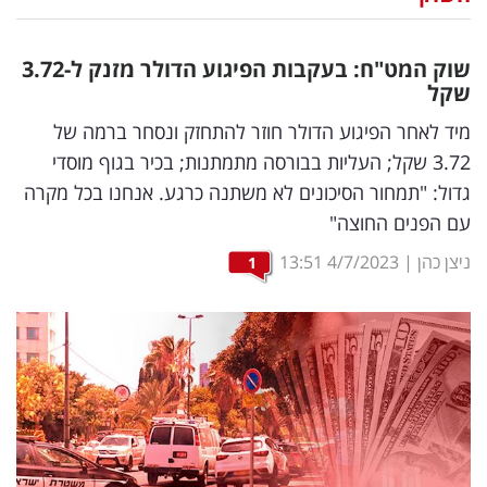
נדל"ן
שוק המט"ח: בעקבות הפיגוע הדולר מזנק ל-3.72
דיגיטל
שקל
וטק
מיד לאחר הפיגוע הדולר חוזר להתחזק ונסחר ברמה של
3.72 שקל; העליות בבורסה מתמתנות; בכיר בגוף מוסדי
שיווק
גדול: "תמחור הסיכונים לא משתנה כרגע. אנחנו בכל מקרה
ופרסום
עם הפנים החוצה"
משפט
ניצן כהן
|
4/7/2023
13:51
1
מדדים
ומחקרים
דעות
רכילות
עסקית