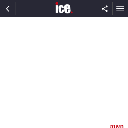
ראשי
הנבחרת
השוק
תקשורת
ומדיה
כסף
וצרכנות
השוק