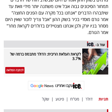
40
תמחור הסיכונים גבוה אבל אינו משתנה יותר מידי וזאת עד
שיתבהרו הדברים "אנחנו בכל מקרה עם הפנים החוצה"
אמר גורם מוסדי בכיר בשוק ההון "אבל צריך לזכור שאין היום
שיתופי
מסחר בניו יורק ולכן אנחנו מצטיידים בדולרים לקראת מחר"
פעולה
אמר הגורם.
עוד ב-
לקראת העלאת הריבית: הדולר מתבסס ברמה של
דרושים
3.7%
ניוזלטרים
לכתבה המלאה
עקבו אחרינו
מייל
אדום
תגיות
דולר
|
מט"ח
|
פיגוע
|
שקל