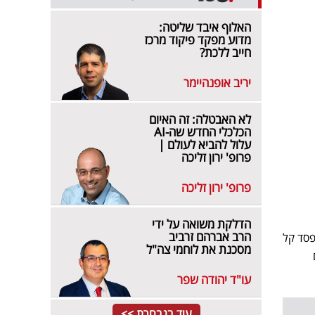
האלוף איבד שליטה:
מדוע מפקד פיקוד מרכז
חייב ללכת?
יריב אופנהיימר
לא האבטלה: זה האיום
הכלכלי החדש שה-AI
עלול להביא לעולם |
פרופ' ירון זליכה
פרופ' ירון זליכה
הדלקת משואה על ידי
הרב אברהם זרביב
ליארד דולר, לאחר הפסד קל
מסכנת את לוחמי צה"ל
עו"ד יהודה שפר
עוד בנבחרת >>