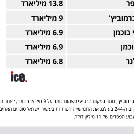
המיליארדר הישראלי-רוסי רומן אברמוביץ', נותר במקום הרביעי כשהונו נותר על 9 מי
של 0.24 מיליון דולר, כשהוא במקום ה-244 בעולם. את החמישייה הפותחת בעשירי ישראל סוגרים האחים
ם של 11 מיליון דולר.