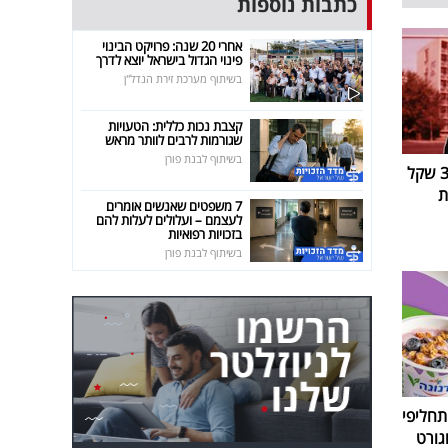
כתבות נוספות
אחרי 20 שנה: פרויקט הבינוי
פינוי הגדול בישראל יוצא לדרך
בשיתוף מערכת זירת הנדל"ן
קצבת נכות כללית: הטעויות
שגורמות לרבים לוותר מראש
בשיתוף לבנת פורן
יאיר נתניהו נתבע ב-314,000 שקל
ת
7 משפטים שאנשים אומרים
לעצמם – ועלולים לעלות להם
בזכויות רפואיות
בשיתוף לבנת פורן
חליפי
גורט