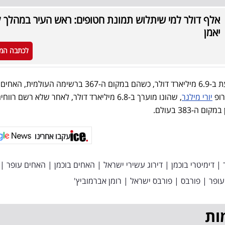
אלף דולר למי שיתלוש תמונת חטופים: ראש העיר במהלך 
יאמן
לכתבה המ
הונם של האחים בוכמן מוערך כעת ב-6.9 מיליארד דולר, כשהם במקום ה-367 ברשימה העול
רופ
יורי מילנר
, שהונו מוערך ב-6.8 מיליארד דולר, לאחר שלא רשם רווח
-383 בעולם.
עקבו אחרינו
|
דימיטרי בוכמן
|
דירוג עשירי ישראל
|
האחים בוכמן
|
האחים עופר
|
עופר
|
פורבס
|
פורבס ישראל
|
רומן אברמוביץ'
ות