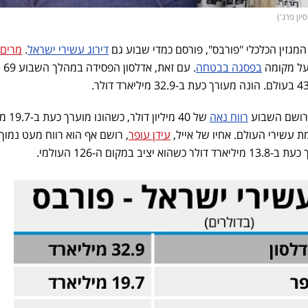
יון פרג')
מגזין הכלכלי "פורבס", פורסם כמדי שבוע גם
דירוג עשירי ישראל
.
מרים 
על מקומה
בפסגה בבטחה
. עם ז
ורושם השבוע
רווח נאה
של 40 מיליון
עידן עופר
, רושם אף הוא רווח מעט נמוך 