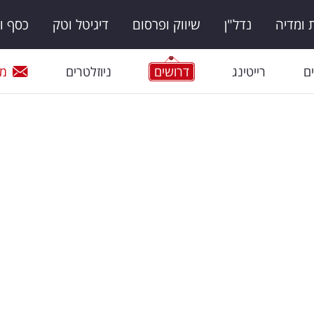
ומדיה
נדל"ן
שיווק ופרסום
דיגיטל וטק
כסף ו
ם
רייטינג
דרושים
ניוזלטרים
מי