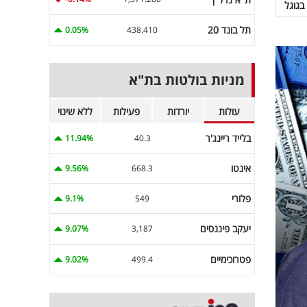
בגוגל
תל בונד 20
0.05%
438.410
מניות בולטות בת"א
עולות
יורדות
פעילות
ללא שינוי
בלייד ריינג'ר
11.94%
40.3
אינטו
9.56%
668.3
פלורי
9.1%
549
יעקב פיננסים
9.07%
3,187
פטרוכימיים
9.02%
499.4