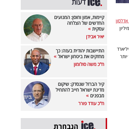
דעות
קיימות, אמון וחוסן: המנועים
אדלסון
החדשים של הצלחה
את, אדלסון הפסידה במהלך השבוע 69 מיליון
עסקית
יאיר אבידן
 דולר, כשהונו מוערך כעת ב-19.7 מיליארד
התיישבות יהודית בעזה: כך
יותר
מחזקים את ביטחון ישראל
ח"כ משה סולומון
קיר הברזל שנסדק: שיקום
מדינת ישראל חייב להתחיל
מבפנים
ח"כ עודד פורר
הנבחרת