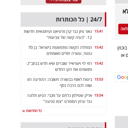
לא
24/7 | כל הכותרות
לאה
נאור ציון נגד קרן מרציאנו ועיתונאיות חדשות
15:41
12: "בעיה קשה של צביעות"
המחלה הקשה מתפשטת בישראל: בן 70
מית, האחים בוכמן
15:42
נפטר, עשרה חולים מאומתים
ים או
רמי לוי וישראייר שוברים שיא חדש בנתב"ג:
15:42
וחושפים את הקו החדש
ביטוח לאומי בבשורה חשובה: ההודעה הזו
15:53
שווה לכם הרבה כסף
אריק שטילמן נלחם על מכבי: הגיש תלונה
15:54
נגד ערוץ הספורט "צפו פגיעה"
כל החדשות