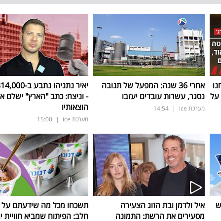
נו
אחרי 36 שנה: המפעל של תנובה
על
נסגר, עשרות עובדים יעזבו
- וניצח: כתב "הארץ" ישלם א
הוצאותיו
מערכת ice
|
14:54
מערכת ice
|
15:00
ש
איל ולדמן ובת הזוג הצעירה
תשכחו מכל מה שידעתם על ת
מסעירים את הרשת: התמונה
חלב: הפיתוח שמביא חוויית יו