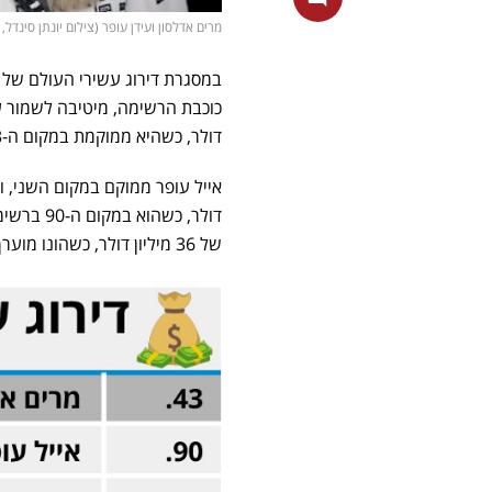
מרים אדלסון ועידן עופר (צילום יונתן סינדל, ס
במסגרת דירוג עשירי העולם של ה
כוכבת הרשימה, מיטיבה לשמור 
דולר, כשהיא ממוקמת במקום ה-43 בעולם. הונה מעורך כעת ב-32.9 מיליארד דולר.
אייל עופר ממוקם במקום השני, 
דולר, כשהוא במקום ה-90 ברשימת עשירי העולם. אחיו של אייל,
של 36 מיליון דולר, כשהונו מוערך כעת ב-13.8 מיליארד דולר כשהוא יציב במקום ה-126 העולמי.