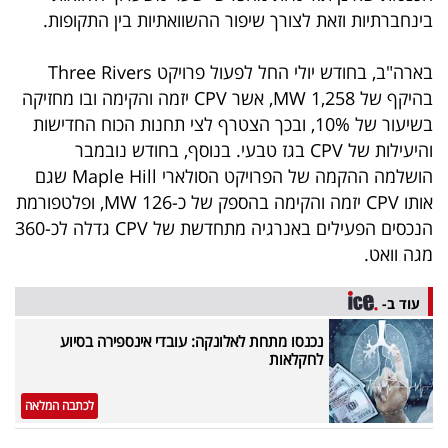
בינחברתיות וזאת לצורך שיפור ההשוואתיות בין התקופות.
בארה"ב, בחודש יולי החל לפעול פרויקט Three Rivers
בהיקף של 1,258 MW, אשר CPV יזמה והקימה ובו מחזיקה
בשיעור של 10%, ובכך הצטרף לצי תחנות הכוח החדישות
והיעילות של CPV בגז טבעי. בנוסף, בחודש נובמבר
הושלמה ההקמה של הפרויקט הסולארי Maple Hill שגם
אותו CPV יזמה והקימה בהספק של כ-126 MW, ופלטפורמת
הנכסים הפעילים באנרגיה מתחדשת של CPV גדלה לכ-360
מגה וואט.
עוד ב-
נכנסו מתחת לאלונקה: עובדי אינספירה בסיוע
לחקלאות
לכתבה המלאה