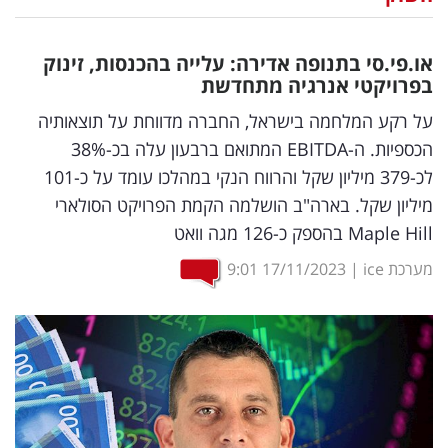
נדל"ן
או.פי.סי בתנופה אדירה: עלייה בהכנסות, זינוק
דיגיטל
בפרויקטי אנרגיה מתחדשת
וטק
על רקע המלחמה בישראל, החברה מדווחת על תוצאותיה
הכספיות. ה-EBITDA המתואם ברבעון עלה בכ-38%
שיווק
לכ-379 מיליון שקל והרווח הנקי במהלכו עומד על כ-101
ופרסום
מיליון שקל. בארה"ב הושלמה הקמת הפרויקט הסולארי
Maple Hill בהספק כ-126 מגה וואט
משפט
מערכת ice
|
17/11/2023
9:01
מדדים
ומחקרים
דעות
רכילות
עסקית