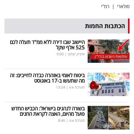
סולארי
|
רמ"י
הכתבות החמות
היישוב שבו דירה ללא ממ"ד תעלה לכם
525 אלף שקל
איציק יצחקי
|
9:00
עסקאות השבוע בנדל"ן
ביטוח לאומי באזהרה כבדה לחייבים: זה
מה שתעשו ב-17 באוגוסט
מערכת ice
|
13:24
בשורה לנהגים בישראל: הכביש החדש
פועל מהיום, האצה לקראת החגים
מערכת ice
|
8:46