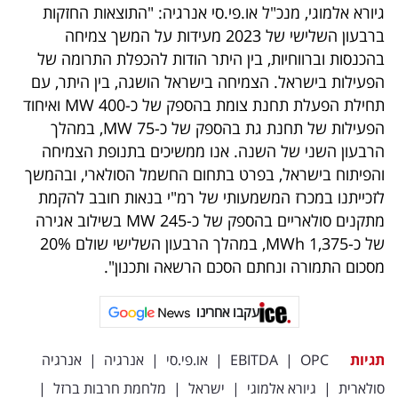
גיורא אלמוגי, מנכ"ל או.פי.סי אנרגיה: "התוצאות החזקות
ברבעון השלישי של 2023 מעידות על המשך צמיחה
בהכנסות וברווחיות, בין היתר הודות להכפלת התרומה של
הפעילות בישראל. הצמיחה בישראל הושגה, בין היתר, עם
תחילת הפעלת תחנת צומת בהספק של כ-400 MW ואיחוד
הפעילות של תחנת גת בהספק של כ-75 MW, במהלך
הרבעון השני של השנה. אנו ממשיכים בתנופת הצמיחה
והפיתוח בישראל, בפרט בתחום החשמל הסולארי, ובהמשך
לזכייתנו במכרז המשמעותי של רמ"י בנאות חובב להקמת
מתקנים סולאריים בהספק של כ-245 MW בשילוב אגירה
של כ-1,375 MWh, במהלך הרבעון השלישי שולם 20%
מסכום התמורה ונחתם הסכם הרשאה ותכנון".
עקבו אחרינו
תגיות
OPC
|
EBITDA
|
או.פי.סי
|
אנרגיה
|
אנרגיה
סולארית
|
גיורא אלמוגי
|
ישראל
|
מלחמת חרבות ברזל
|