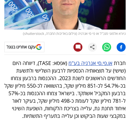
קריפטו
ויראלי
גיורא אלמוגי מנכ"ל או פי סי אנרגיה (צילום באדיבות החברה, shutterstock)
טלוויזיה
עקבו אחרינו בגוגל
עסקי
ספורט
חברת
או.פי.סי אנרגיה בע"מ
(אפסא: TASE), דיווחה היום
(שישי) על תוצאותיה הכספיות לרבעון השלישי ולתשעת
קריירה
החודשים הראשונים לשנת 2023. ההכנסות ברבעון צמחו
ולימודים
בכ-54.7% לכ-851 מיליון שקל, בהשוואה לכ-550 מיליון שקל
ברבעון המקביל אשתקד. בישראל צמחו ההכנסות בכ-57%
מינויים
ל-781 מיליון שקל לעומת כ-498 מיליון שקל, בעיקר לאור
איחוד תחנת גת, עלייה בצריכת הלקוחות, השפעת השינוי
רייטינג
במקבצי שעות הביקוש וכן עלייה בתעריף התשתיות.
רכב