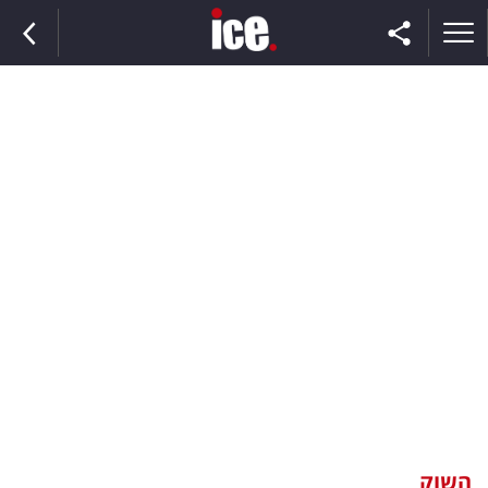
ראשי
הנבחרת
השוק
תקשורת
ומדיה
כסף
וצרכנות
השוק