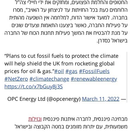
החטופים והחלמת הפצועים, ומחזקים את ידי חיילי צה"ל
40
הלוחמים כעת בכל החזיתות עד לניצחון על האויב", מסרו
בחברה. למועד אישור הדוח, למלחמה אין השפעה מהותית
על פעילות החברה, כאשר ביצענו התאמות וצעדים שונים
שיתופי
על מנת להבטיח את המשך פעילות תחנות הכוח של החברה
פעולה
בישראל כסדרן.
“Plans to cut fossil fuels to protect the climate
will help shield the UK from rocketing global
דרושים
prices for oil & gas.”
#oil
#gas
#FossilFuels
#NetZero
#climatechange
#renewableenergy
ניוזלטרים
https://t.co/x7bGuy8j3S
March 11, 2022
— OPC Energy Ltd (@opcenergy)
מייל
אדום
מבחינה פיננסית, לחברה איתנות פיננסית
ונזילות
משמעותית, עם יתרות מזומנים במטה הקבוצה ובישראל