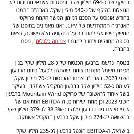
בהיקף של כ-694 מיליון שקל, ומסגרות אשראי מחייבות לא
פרסמו
מנוצלות בהיקף של כ-540 מיליון שקל. בארה"ב חתמנו
באייס
בחודש אוגוסט על הסכם למימון המשך הקמת פרויקטי
האנרגיה המתחדשת של CPV. "אנו מאמינים בחוסנו של
עקבו
המשק הישראלי להתגבר על התקופה הלא פשוטה, לצאת
אחרינו:
בסופה מחוזקים ולחזור למגמת
צמיחה כלכלית
", מסרו
בחברה.
בנוסף, נרשמו ברבעון הכנסות של כ-28 מיליון שקל בגין
מכירת חשמל מתחנת צומת, שהחלה לפעול בתום הרבעון
השני 2023. בארה"ב צמחו ההכנסות לכ-70 מיליון שקל,
לעומת כ-52 מיליון שקל ברבעון המקביל אשתקד, בעיקר
בשל איחוד לראשונה של פרויקט Mountain Wind ברבעון
השני 2023 וכן ממתן שירותים. ה-EBITDA המתואם של
או.פי.סי אנרגיה ברבעון עלה בכ-38.3% לכ-379 מיליון שקל,
בהשוואה לכ-274 מיליון שקל ברבעון המקביל אשתקד.
בישראל, ה-EBITDA הוכפל ברבעון לכ-235 מיליון שקל