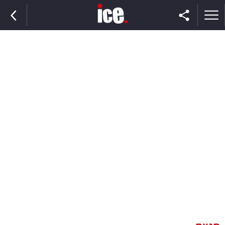
ראשי
הנבחרת
השוק
תקשורת
ומדיה
כסף
וצרכנות