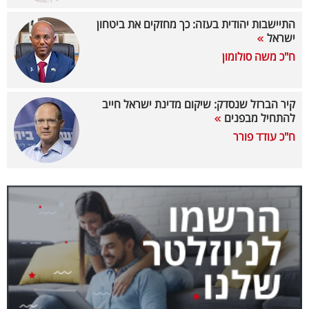
40
התיישבות יהודית בעזה: כך מחזקים את ביטחון
ישראל
ח"כ משה סולומון
שיתופי
פעולה
קיר הברזל שנסדק: שיקום מדינת ישראל חייב
להתחיל מבפנים
ח"כ עודד פורר
דרושים
ניוזלטרים
מייל
אדום