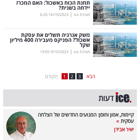
תחנת הכוח באשכול: האם המכרז
יידחה בשנית?
בריאות
|
מערכת ice
16/10/2023
6:20
תרבות
ופנאי
משק אנרגיה תשלים את עסקת
אשכול? הפניקס מעבירה 400 מיליון
שקל
תיירות
|
מערכת ice
9/10/2023
19:05
TOP-
5
הבא
הקודם
1
2
3
המילון
דעות
הכלכלי
פודקאסט
קיימות, אמון וחוסן: המנועים החדשים של הצלחה
עסקית
40
יאיר אבידן
UNDER