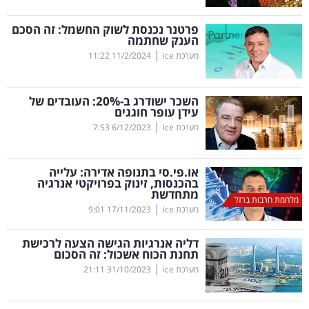
קריפטו
פרטנר נכנסת לשוק החשמל: זה הסכם
הענק שחתמה
|
מערכת ice
11/2/2024
11:22
ויראלי
טלוויזיה
השכר ישודרג ב-20
%
: העובדים של
עידן עופר חוגגים
עסקי
|
מערכת ice
6/12/2023
7:53
ספורט
או.פי.סי בתנופה אדירה: עלייה
קריירה
בהכנסות, זינוק בפרויקטי אנרגיה
מתחדשת
ולימודים
מלחמת חרבות ברזל
|
מערכת ice
17/11/2023
9:01
מינויים
דליה אנרגיות הגישה הצעה לרכישת
תחנת הכוח אשכול: זה הסכום
רייטינג
|
מערכת ice
31/10/2023
21:11
רכב