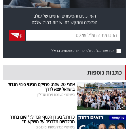
פרסמו
באייס
העידכונים והסיפורים החמים של עולם
הכלכלה והתקשורת ישירות במייל שלכם
עקבו
אחרינו:
אני מאשר קבלת ניוזלטרים ודיוורים פרסומיים בדוא"ל
כתבות נוספות
אחרי 20 שנה: פרויקט הבינוי פינוי הגדול
בישראל יוצא לדרך
בשיתוף מערכת זירת הנדל"ן
כדורגל בעידן הכסף הגדול: "היום בחדר
ההלבשה מדברים על השקעות"
בשיתוף מגדל ביטוח ופיננסים