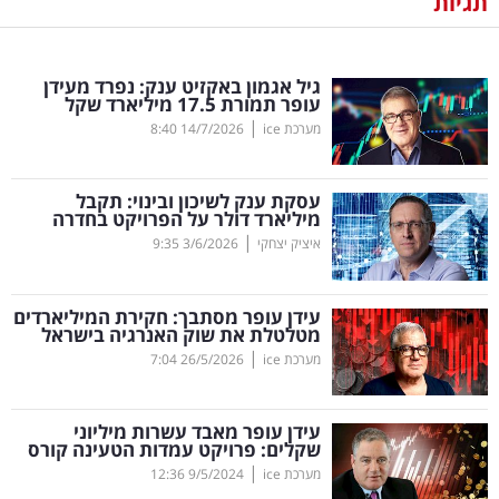
תגיות
נדל"ן
גיל אגמון באקזיט ענק: נפרד מעידן
דיגיטל
עופר תמורת 17.5 מיליארד שקל
וטק
|
מערכת ice
14/7/2026
8:40
שיווק
עסקת ענק לשיכון ובינוי: תקבל
ופרסום
מיליארד דולר על הפרויקט בחדרה
|
איציק יצחקי
3/6/2026
9:35
משפט
עידן עופר מסתבך: חקירת המיליארדים
מדדים
מטלטלת את שוק האנרגיה בישראל
ומחקרים
|
מערכת ice
26/5/2026
7:04
דעות
עידן עופר מאבד עשרות מיליוני
שקלים: פרויקט עמדות הטעינה קורס
רכילות
|
מערכת ice
9/5/2024
12:36
עסקית