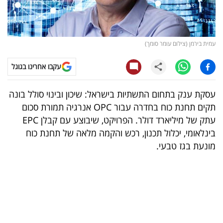
קריפטו
ויראלי
עמית בירמן (צילום עומר סומך)
טלוויזיה
עקבו אחרינו בגוגל
עסקי
עסקת ענק בתחום התשתיות בישראל: שיכון ובינוי סולל בונה
ספורט
תקים תחנת כוח בחדרה עבור OPC אנרגיה תמורת סכום
עתק של מיליארד דולר. הפרויקט, שיבוצע עם קבלן EPC
קריירה
בינלאומי, יכלול תכנון, רכש והקמה מלאה של תחנת כוח
ולימודים
מונעת בגז טבעי.
מינויים
רייטינג
רכב