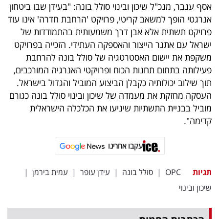
פרסמו
אסף ענבר, מנכ"ל שיכון ובינוי סולל בונה: "בעידן שבו ביטחון
אנרגטי הופך למשאב קריטי, פרויקט 'הרחבת חדרה' אינו עוד
באייס
פרויקט תשתית אלא אבן דרך משמעותית בהתמודדות של
עקבו
ישראל עם אתגר הייצור והאספקה העתידי. הזכייה בפרויקט
משקפת את יישום האסטרטגיה של סולל בונה להרחבת
אחרינו:
פעילותה בתחום תחנות הכוח ופרויקטי האנרגיה המורכבים,
תוך שילוב יכולותיה כקבלן הביצוע המוביל והגדול בישראל.
העסקה מחזקת את מעמדה של שיכון ובינוי סולל בונה כגורם
מוביל בבניית התשתיות שיניעו את הכלכלה הישראלית
קדימה".
עקבו אחרינו
תגיות
OPC
|
סולל בונה
|
עידן עופר
|
עמית בירמן
|
שיכון ובינוי