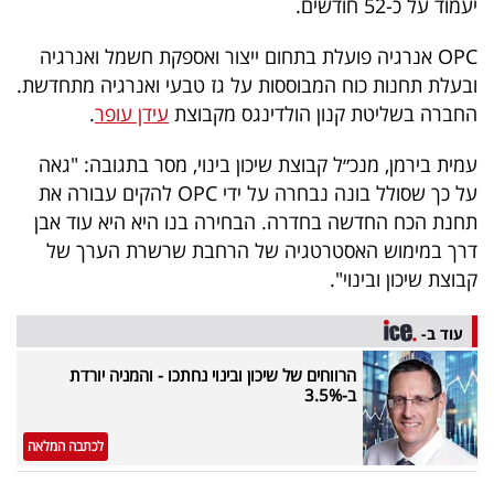
יעמוד על כ-52 חודשים.
40
OPC אנרגיה פועלת בתחום ייצור ואספקת חשמל ואנרגיה
ובעלת תחנות כוח המבוססות על גז טבעי ואנרגיה מתחדשת.
שיתופי
החברה בשליטת קנון הולדינגס מקבוצת
עידן עופר
.
פעולה
עמית בירמן, מנכ״ל קבוצת שיכון בינוי, מסר בתגובה: "גאה
על כך שסולל בונה נבחרה על ידי OPC להקים עבורה את
תחנת הכח החדשה בחדרה. הבחירה בנו היא היא עוד אבן
דרושים
דרך במימוש האסטרטגיה של הרחבת שרשרת הערך של
קבוצת שיכון ובינוי".
ניוזלטרים
עוד ב-
הרווחים של שיכון ובינוי נחתכו - והמניה יורדת
מייל
ב-3.5%
אדום
לכתבה המלאה