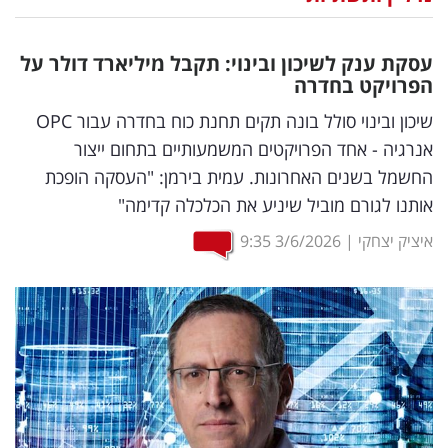
נדל"ן
עסקת ענק לשיכון ובינוי: תקבל מיליארד דולר על
דיגיטל
הפרויקט בחדרה
וטק
שיכון ובינוי סולל בונה תקים תחנת כוח בחדרה עבור OPC
אנרגיה - אחד הפרויקטים המשמעותיים בתחום ייצור
שיווק
החשמל בשנים האחרונות. עמית בירמן: "העסקה הופכת
ופרסום
אותנו לגורם מוביל שיניע את הכלכלה קדימה"
משפט
איציק יצחקי
|
3/6/2026
9:35
מדדים
ומחקרים
דעות
רכילות
עסקית