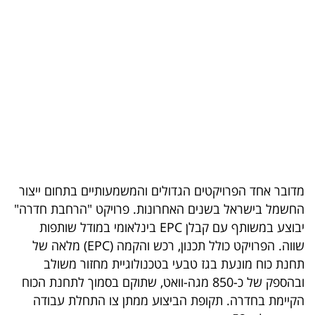
בריאות
תרבות
ופנאי
תיירות
TOP-
5
מדובר אחד הפרויקטים הגדולים והמשמעותיים בתחום ייצור
המילון
החשמל בישראל בשנים האחרונות. פרויקט "הרחבת חדרה"
הכלכלי
יבוצע במשותף עם קבלן EPC בינלאומי במודל שותפות
שווה. הפרויקט כולל תכנון, רכש והקמה (EPC) מלאה של
פודקאסט
תחנת כוח מונעת בגז טבעי בטכנולוגיית מחזור משולב
ובהספק של כ-850 מגה-וואט, שתוקם בסמוך לתחנת הכוח
40
הקיימת בחדרה. תקופת הביצוע ממתן צו התחלת עבודה
UNDER