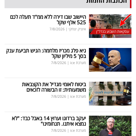
הכתבות החמות
היישוב שבו דירה ללא ממ"ד תעלה לכם
525 אלף שקל
איציק יצחקי
|
7/8/2026
עסקאות השבוע בנדל"ן
גיא פלג מכריז מלחמה: הגיש תביעת ענק
בסך 5 מיליון שקל
מערכת ice
|
7/8/2026
ביטוח לאומי מגדיל את הקצבאות
משמעותית: זו הבשורה לזכאים
מערכת ice
|
7/8/2026
יעקב ברדוגו וערוץ 14 באבל כבד: "לא
נמצא איתנו. תנחומינו"
מערכת ice
|
7/8/2026