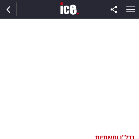
ראשי
הנבחרת
השוק
תקשורת
ומדיה
כסף
וצרכנות
נדל"ן ותשתיות