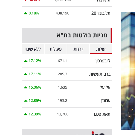
תל בונד 20
0.18%
438.190
מניות בולטות בת"א
עולות
יורדות
פעילות
ללא שינוי
לייבפרסון
17.12%
671.1
ברם תעשיות
17.11%
205.3
אל על
15.06%
1,635
אבוג'ן
12.85%
193.2
תאת טכנו
12.39%
13,700