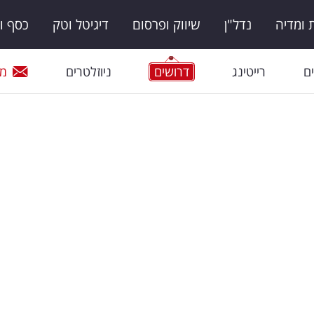
ומדיה
נדל"ן
שיווק ופרסום
דיגיטל וטק
כסף ו
ם
רייטינג
דרושים
ניוזלטרים
מי