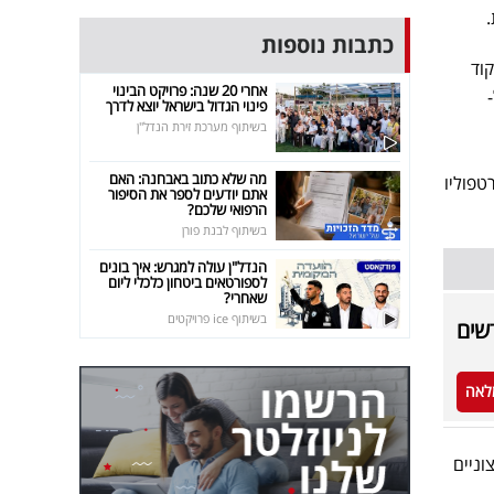
כתבות נוספות
וד
אחרי 20 שנה: פרויקט הבינוי
פינוי הגדול בישראל יוצא לדרך
בשיתוף מערכת זירת הנדל"ן
מה שלא כתוב באבחנה: האם
טפוליו
אתם יודעים לספר את הסיפור
הרפואי שלכם?
בשיתוף לבנת פורן
הנדל"ן עולה למגרש: איך בונים
לספורטאים ביטחון כלכלי ליום
שאחרי?
בשיתוף ice פרויקטים
לאה
 חיצוניים