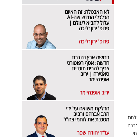
לא האבטלה: זה האיום
הכלכלי החדש שה-AI
עלול להביא לעולם |
פרופ' ירון זליכה
פרופ' ירון זליכה
דרושה ארץ נהדרת
חדשה: אסף רפופורט
צריך להרים תוכנית
סאטירה | יריב
אופנהיימר
יריב אופנהיימר
הדלקת משואה על ידי
הרב אברהם זרביב
קרו מהשלמת
מסכנת את לוחמי צה"ל
 מיליון שקלים שנצברה
עו"ד יהודה שפר
מי.