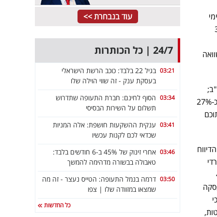
עוד בנבחרת >>
נו תזרימי
ד שקלים, מתוכו כ-3.5
24/7 | כל הכותרות
ד שקלים, בהשוואה
בגיל 22 בלבד: כוכב הרשת הישראלי
03:21
בעסקת ענק - זה שווי הוילה שלו
לים בארה"ב;
הסוף לחינם: חברת התעופה שתדרוש
03:34
צבר הביצוע בבנייה למגורים גדל ברבעון הראשון בכ-450 מיליון שקלים לכ-3.7 מיליארד שקלים, המהווה כ-27%
תשלום על השירות הבסיסי
8 מיליון דולר, מתוכם
ענקית ההשקעות חושפת: אלה המניות
03:41
שכדאי לכם לקנות עכשיו
מועד הדיווח
אחרי זינוק של 45% ב-6 חודשים בלבד:
03:46
די
טאבולה בבשורה מדהימה להמשך
מורת 4.5
דרמה בנמל התעופה: הטייס נעצר - זה מה
03:50
עסקה
שמצאו במזוודה שלו | צפו
כל החדשות
וטות,