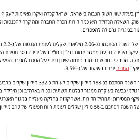
"ן בעלת שווי השוק הגבוה בישראל. ישראל קנדה ואקרו מאיימות לעקוף 
שוק, השאלה הגדולה היא כמה דירות מכרה החברה ומה קרה להכנסות ולר
ר בניגריה גרם לה להפסדים.
הכנסות הקבוצה ברבעו
קר הירידה נובעת ממגזר יזמות נדל"ן בחו"ל בשל ירידה בסך מסירת הד
. נזכיר כי בחודש נובמבר חתמה שיכון ובינוי על הסכם למכירת הפעיל
המניה
יורדת בשיעור של כ-3.5%.
הרווח הגולמי ברבעון הראשון של השנה הסתכם בכ-188 מיליון שקלים לעומת כ-332 מיליון שקלים ב
גולמי נבעה בעיקרה ממגזר קבלנות תשתית ובניה בארה"ב וכן מירידה ב
היקף המסירות ותמהיל הדירות, אשר קוזזה בחלקה מעלייה במגזר האנרגיה
הרווח התפעולי ברבעון הראשון של השנה הסתכם ב-56 מיליון שקלים לעומת רווח תפעולי של 219 מיליון