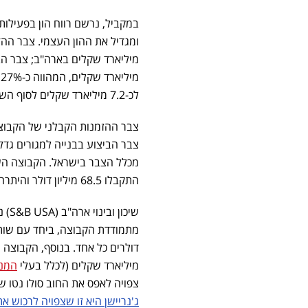
לכ-7.2 מיליארד שקלים לסוף השנה.
התקבלו 68.5 מיליון דולר והיתרה מובטחת בערבויות בנקאיות אוטונומיות;
מתמודדת הקבוצה, ביחד עם שותפי
מיליארד שקלים (לכלל בעלי
המני
צפויה לאפס את החוב סולו נטו של החברה ולה
ג'נריישן היא זו שצפויה לרכוש א