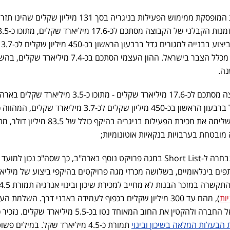
במקביל, נרשם רווח הון בפעילות המופסקת ממימוש הפעילות בניגריה בסך 131 מיליון שקלים שהי
ומגדיל את ההון העצמי. צבר ההזמנות הקבלני של הקבוצה מסתכם לכ-17.6 מיליאר
מיליארד שקלים בארה"ב; צבר הביצוע בבנייה למגורים גדל ברבעון הראשון בכ-450 מיליון שקלים לכ-3.7
מיליארד שקלים, המהווה כ-27% מכלל הצבר בישראל. ההון העצמי הסתכם בכ-7.4 מיליאר
צבר ההזמנות הקבלני של הקבוצה מסתכם לכ-17.6 מיליארד שקלים - מתוכו כ-3.5 מיליארד שק
מכלל הצבר בישראל. הקבוצה השלימה את מכירת הפעילות בניגריה בהיקף כולל של 3.5
שיכון ובינוי ארה"ב (S&B USA) נבחרה ל-Short List במגה פרויקט נוסף בארה"ב, כך שסה"כ נכון ל
ם בינלאומיים, בשלושה מכרזי מגה פרויקטים בהיקפי ביצוע של מיליאר
דולרים כל אחד. בנוסף, הקבוצה התקשרה במזכר הבנות לא מחייב למכירת שיכון ובינוי אנרגיה ת
ות
), מהם עד 300 מיליון שקלים בכפוף לעמידה באבני דרך. השלמת ה
קטין את החוב המאוחד נטו בכ-5.5 מיליארד שקלים. נזכיר כי
ת הבעלות המלאה בשיכון ובינוי
תמורת כ-4.5 מיליארד שקל. במילים פש