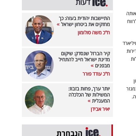
דעות
אותה
התיישבות יהודית בעזה: כך
ווח
מחזקים את ביטחון ישראל
ח"כ משה סולומון
ן הראשון של השנה הסתכמו בכ-2.06 מיליארד שקלים לעומת הכנסות של כ-2.2 מיליארד
ירות
קיר הברזל שנסדק: שיקום
ות
מדינת ישראל חייב להתחיל
מבפנים
ח"כ עודד פורר
רבעון
מגזר
יותר ערך, פחות בזבוז:
המשילות של הכלכלה
.
המעגלית
יאיר אבידן
הנבחרת