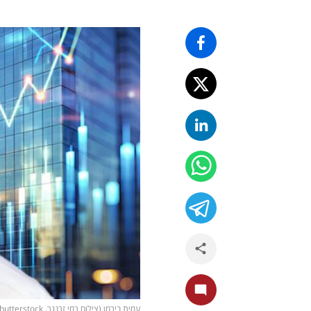
עמית בירמן (צילום רמי זרנגר, shutterstock)