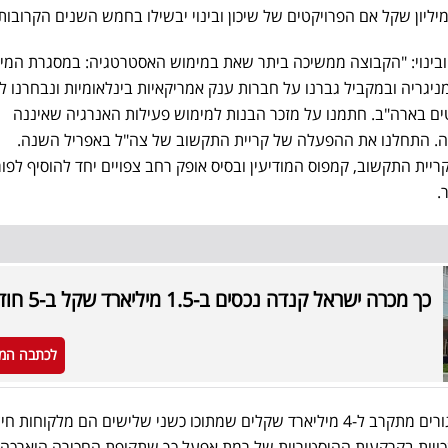
ן ובינוי: "הקבוצה ממשיכה ביתר שאת במימוש האסטרטגיה: במסגרת המיק
גריה ובמקביל גברנו על חברות ענק אמריקאיות בינלאומיות ונבחרנו ל-
 פרויקטים בארה"ב. חתמנו על מזכר הבנות למימוש פעילות האנרגיה שאיננה
צה. התחלנו את ההפעלה של קריית התקשוב של צה"ל באפריל השנה.
ריית התקשוב, קמפוס המודיעין ובסיס אופק רחב צפויים יחד להוסיף לפור
.
כך מכרה ישראל קנדה נכסים ב-1.5 מיליארד שקל ב-5 חודשים
לכתבה המ
"צבר הביצוע הקבלני בבניה למגורים מתקרב ל-4 מיליארד שקלים שמתוכו כשני שלישים הם מלקוחות
ויות בקרקעות ההיסטוריות של רמת אפעל כך שתקופת החכירה הוארכה