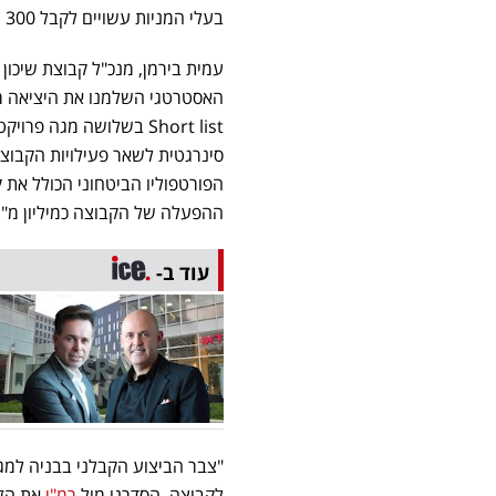
בעלי המניות עשויים לקבל 300 מיליון שקל אם הפרויקטים של שיכון ובינוי יבשילו בחמש השנים הקרובות.
עמית בירמן, מנכ"ל קבוצת שיכו
האסטרטגי השלמנו את היציאה מני
Short list בשלושה מגה
סינרגטית לשאר פעילויות הקבו
הפורטפוליו הביטחוני הכולל את ק
ההפעלה של הקבוצה כמיליון מ"ר
עוד ב-
לקבוצה. הסדרנו מול
רמ"י
את הזכ