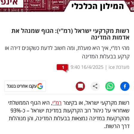
נדל"ן
דיגיטל
רשות מקרקעי ישראל (רמ"י): הגוף שמנהל את
וטק
אדמות המדינה
שיווק
מהי רמ"י, איך היא פועלת, ומה חשוב לדעת כשקונים דירה או
קרקע בבעלות המדינה
ופרסום
מערכת ice
|
16/4/2025
9:40
1
משפט
מדדים
עקבו אחרינו בגוגל
ומחקרים
רשות מקרקעי ישראל, או בקיצור
רמ"י
, היא הגוף הממשלתי
דעות
שאחראי על ניהול רוב הקרקעות במדינת ישראל – כ-93%
מהקרקעות במדינה נמצאות בבעלות המדינה, והן מנוהלות
רכילות
דרך הרשות.
עסקית