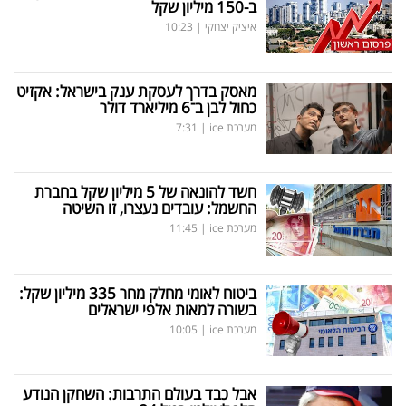
ב-150 מיליון שקל
פרסמו
איציק יצחקי
|
10:23
באייס
עקבו
מאסק בדרך לעסקת ענק בישראל: אקזיט
כחול לבן ב־6 מיליארד דולר
אחרינו:
מערכת ice
|
7:31
חשד להונאה של 5 מיליון שקל בחברת
החשמל: עובדים נעצרו, זו השיטה
מערכת ice
|
11:45
ביטוח לאומי מחלק מחר 335 מיליון שקל:
בשורה למאות אלפי ישראלים
מערכת ice
|
10:05
אבל כבד בעולם התרבות: השחקן הנודע