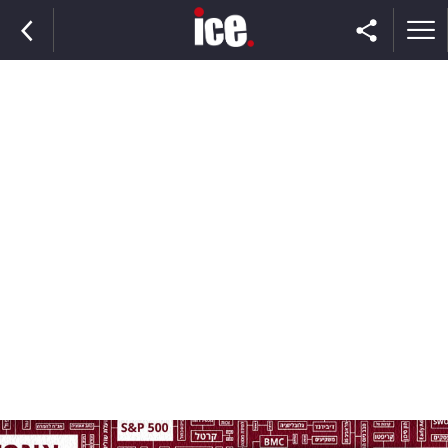
ראשי
הנבחרת
השוק
תקשורת
ומדיה
כסף
וצרכנות