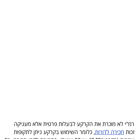
קריפטו
ויראלי
טלוויזיה
עסקי
ספורט
קריירה
ולימודים
מינויים
רייטינג
רמ"י לא מוכרת את הקרקע לבעלות פרטית אלא מעניקה
זכות
חכירה לדורות
, כלומר השימוש בקרקע ניתן לתקופות
רכב