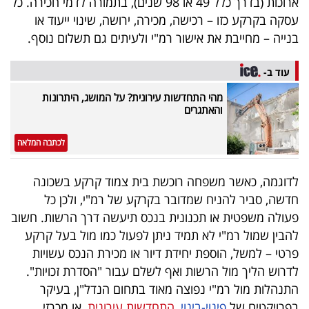
ארוכות (בדרך כלל 49 או 98 שנים), בתמורה לדמי חכירה. כל
עסקה בקרקע כזו – רכישה, מכירה, ירושה, שינוי ייעוד או
בריאות
בנייה – מחייבת את אישור רמ"י ולעיתים גם תשלום נוסף.
תרבות
עוד ב-
ופנאי
מהי התחדשות עירונית? על המושג, היתרונות
תיירות
והאתגרים
TOP-
לכתבה המלאה
5
לדוגמה, כאשר משפחה רוכשת בית צמוד קרקע בשכונה
המילון
חדשה, סביר להניח שמדובר בקרקע של רמ"י, ולכן כל
הכלכלי
פעולה משפטית או תכנונית בנכס תיעשה דרך הרשות. חשוב
להבין שמול רמ"י לא תמיד ניתן לפעול כמו מול בעל קרקע
פודקאסט
פרטי – למשל, הוספת יחידת דיור או מכירת הנכס עשויות
לדרוש הליך מול הרשות ואף לשלם עבור "הסדרת זכויות".
40
התנהלות מול רמ"י נפוצה מאוד בתחום הנדל"ן, בעיקר
UNDER
בפרויקטים של
פינוי-בינוי
,
התחדשות עירונית
, או מכרזי