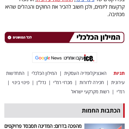
40
קרקעות ליזמים, ולכן חשוב להכיר את החוקים והנהלים שהיא
מכתיבה.
שיתופי
פעולה
עקבו אחרינו
דרושים
תגיות
האנציקלופדיה העסקית
|
המילון הכלכלי
|
התחדשות
ניוזלטרים
עירונית
|
חכירה לדורות
|
מכרזי רמ"י
|
נדל"ן
|
פינוי בינוי
|
רמ"י
|
רשות מקרקעי ישראל
מייל
אדום
הכתבות החמות
מהפכה בדרום: המדינה תסבסד פרויקטים