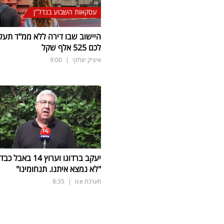
עסקאות השבוע בנדל"ן
היישוב שבו דירה ללא ממ"ד תעל
לכם 525 אלף שקל
איציק יצחקי
|
9:00
יעקב ברדוגו וערוץ 14 באבל כב
"לא נמצא איתנו. תנחומינו"
מערכת ice
|
8:35