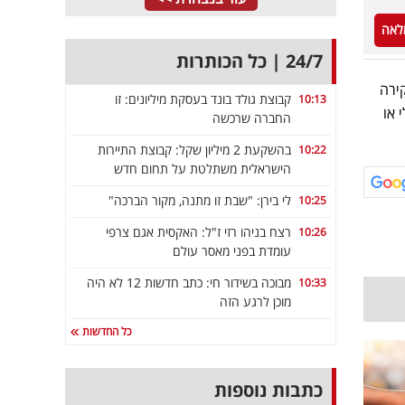
לאה
24/7 | כל הכותרות
ירה
קבוצת גולד בונד בעסקת מיליונים: זו
10:13
 או
החברה שרכשה
בהשקעת 2 מיליון שקל: קבוצת התיירות
10:22
הישראלית משתלטת על תחום חדש
לי בירן: "שבת זו מתנה, מקור הברכה"
10:25
רצח בניהו רזי ז"ל: האקסית אגם צרפי
10:26
עומדת בפני מאסר עולם
מבוכה בשידור חי: כתב חדשות 12 לא היה
10:33
מוכן לרגע הזה
כל החדשות
כתבות נוספות