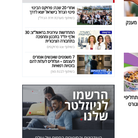
אחרי 20 שנה: פרויקט הבינוי
פינוי הגדול בישראל יוצא לדרך
בשיתוף מערכת זירת הנדל"ן
 מענק
התחדשות עירונית בראשל"צ: 30
אלף יח"ד בתכנון ומהפכה
בתחבורה הציבורית
בשיתוף ice פרויקטים
7 משפטים שאנשים אומרים
לעצמם – ועלולים לעלות להם
בזכויות רפואיות
בשיתוף לבנת פורן
חליפי
גורט
העידכונים והסיפורים החמים של עולם