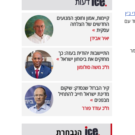
דעות
ג'ין
קיימות, אמון וחוסן: המנועים
ד עם
החדשים של הצלחה
עסקית
יאיר אבידן
 בפברואר", אמר
התיישבות יהודית בעזה: כך
מחזקים את ביטחון ישראל
ח"כ משה סולומון
קיר הברזל שנסדק: שיקום
מדינת ישראל חייב להתחיל
מבפנים
ח"כ עודד פורר
הנבחרת