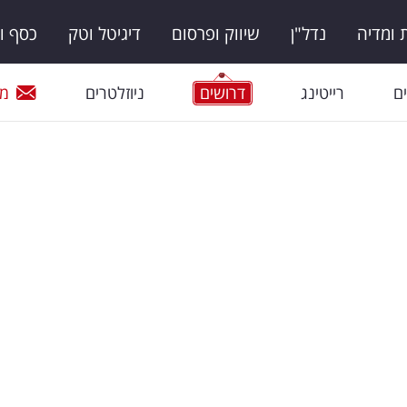
ומדיה
נדל"ן
שיווק ופרסום
דיגיטל וטק
כסף ו
ם
רייטינג
דרושים
ניוזלטרים
מי