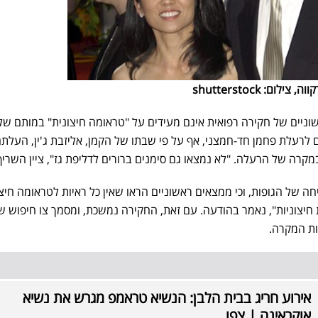
ם: shutterstock
ניים של חקירה רפואית אינם מעידים על "טראומה חיצונית" במותם של
ם לרעלת פחמן חד-חמצני, אף על פי שבתו של הקמן, אליזבת ג'ין, העלת
קרה של הרעלה. "לא נמצאו גם סימנים ברורים לדליפת גז", ציין השריף
ה של הגופות, וכי ממצאים ראשוניים הראו שאין כל ראיות לטראומה חיצו
ות חיצוניות", נאמר בהודעה. עם זאת, החקירה נמשכת, ומסמך צו חיפוש ש
ות המקרה.
אירוע חריג בבית הלבן: הנשיא טראמפ מגרש את נשיא
אוקראינה | צפו