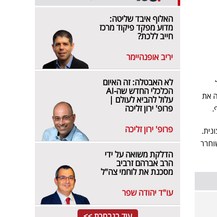
האלוף איבד שליטה:
מדוע מפקד פיקוד מרכז
חייב ללכת?
יריב אופנהיימר
לא האבטלה: זה האיום
הכלכלי החדש שה-AI
ה את
עלול להביא לעולם |
פרופ' ירון זליכה
.
פרופ' ירון זליכה
נית.
וחרר
הדלקת משואה על ידי
הרב אברהם זרביב
מסכנת את לוחמי צה"ל
עו"ד יהודה שפר
עוד בנבחרת >>