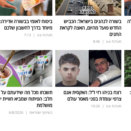
ה
בשורה לנהגים בישראל: הכביש
ביטוח לאומי בבשורה אדירה:
החדש פועל מהיום, האצה לקראת
מיוחד בדרך לחשבון שלכם
החגים
מערכת ice
|
7:13
מערכת ice
|
8:46
ד:
רצח בניהו רזי ז"ל: האקסית אגם
תשכחו מכל מה שידעתם על ת
צרפי עומדת בפני מאסר עולם
חלב: הפיתוח שמביא חוויית יו
מושלמת
מערכת ice
|
10:26
בשיתוף שטראוס
|
6/8/2026