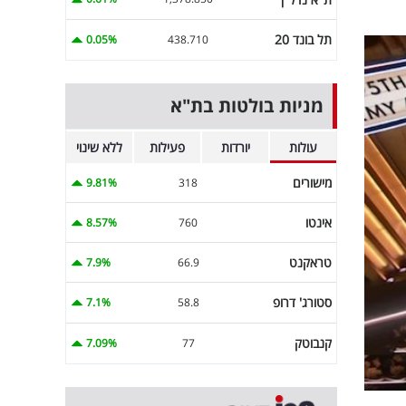
תל בונד 20
0.05%
438.710
מניות בולטות בת"א
עולות
יורדות
פעילות
ללא שינוי
מישורים
9.81%
318
אינטו
8.57%
760
טראקנט
7.9%
66.9
סטורג' דרופ
7.1%
58.8
קנבוטק
7.09%
77