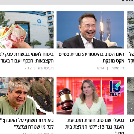
של
היום הטוב בהיסטוריה: מניית ספייס
ביטוח לאומי בבשורת ענק למ
אקס מזנקת
הקצבאות: הכסף יעבור בעוד 3 ימים
רוי שיינמן
|
8:14
מערכת ice
|
7:12
ם
נטעלי שם טוב חוזרת מתביעת
גיא מרוז משתף על האובדן: "
הענק נגד 13: "לפי המלצת בית
לכל מי שטרח וצלצל"
הדין"