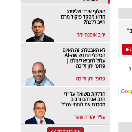
האלוף איבד שליטה:
מדוע מפקד פיקוד מרכז
חייב ללכת?
"
יריב אופנהיימר
לאה
לא האבטלה: זה האיום
הכלכלי החדש שה-AI
עלול להביא לעולם |
פרופ' ירון זליכה
ב
פרופ' ירון זליכה
הדלקת משואה על ידי
הרב אברהם זרביב
מסכנת את לוחמי צה"ל
עו"ד יהודה שפר
עוד בנבחרת >>