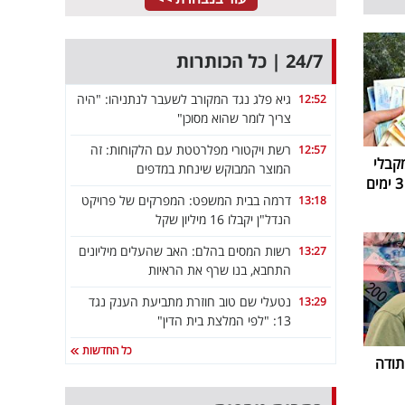
24/7 | כל הכותרות
גיא פלג נגד המקורב לשעבר לנתניהו: "היה
12:52
צריך לומר שהוא מסוכן"
רשת ויקטורי מפלרטטת עם הלקוחות: זה
12:57
קבלי
המוצר המבוקש שינחת במדפים
דרמה בבית המשפט: המפרקים של פרויקט
13:18
הנדל"ן יקבלו 16 מיליון שקל
רשות המסים בהלם: האב שהעלים מיליונים
13:27
התחבא, בנו שרף את הראיות
נטעלי שם טוב חוזרת מתביעת הענק נגד
13:29
13: "לפי המלצת בית הדין"
כל החדשות
תודה