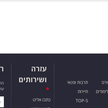
עזרה
רו
ושירותים
ורט
תרבות ופנאי
הרש
עול
לימודים
תיירות
כתבו אלינו
TOP-5