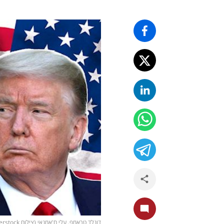
דונלד טראמפ, עלי ח'אמנאי (צילום shutterstock, ויקיפדיה/ Khamenei.ir)