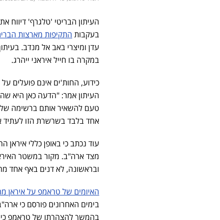
העיתון הבריטי 'טלגרף' דיווח את
בעקבות
התקיפות מארצות הברי
עדן ומיצרי באב אל מנדב. בעיתו
במקרה בו חייל איראני ייהרג.
כידוע, החות'ים אינם פועלים ע
העיתון אמר: "הדעה כאן היא שהח
טעם להשאיר אותם ברשימה שלנו
אחד בלבד בשרשרת הזו לעתיד אי
עוד נכתב כי באופן כללי איראן
מצד ארה"ב. מקור במשטר האירא
ובראשונה, לא דנים באף אחד מה
האיומים של טראמפ על איראן מח
בימים האחרונים פורסם כי ארה"
בהמשך להצהרתו של טראמפ כי "כ