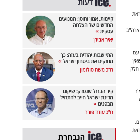
דעות
זאת
קיימות, אמון וחוסן: המנועים
החדשים של הצלחה
 ארה"ב
עסקית
יאיר אבידן
 עם
התיישבות יהודית בעזה: כך
אין
מחזקים את ביטחון ישראל
 חלק
ח"כ משה סולומון
לה
קיר הברזל שנסדק: שיקום
מדינת ישראל חייב להתחיל
מבפנים
ח"כ עודד פורר
ם.
זאת
הנבחרת