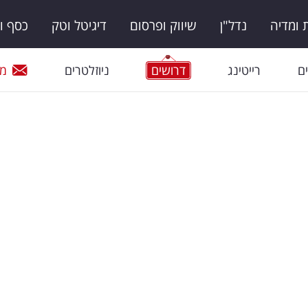
ומדיה
נדל"ן
שיווק ופרסום
דיגיטל וטק
כסף ו
ם
רייטינג
דרושים
ניוזלטרים
מי