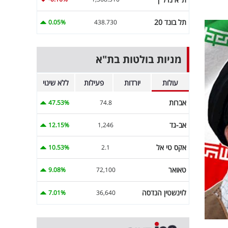
תל בונד 20
0.05%
438.730
מניות בולטות בת"א
עולות
יורדות
פעילות
ללא שינוי
אברות
47.53%
74.8
אב-גד
12.15%
1,246
אקס טי אל
10.53%
2.1
טאואר
9.08%
72,100
לוינשטין הנדסה
7.01%
36,640