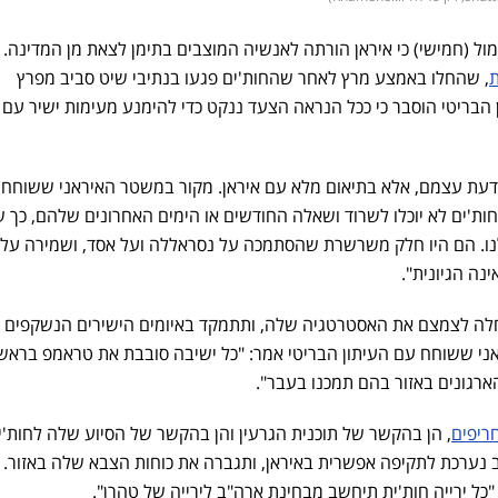
מול (חמישי) כי איראן הורתה לאנשיה המוצבים בתימן לצאת מן המדינה. 
ת
, שהחלו באמצע מרץ לאחר שהחות'ים פגעו בנתיבי שיט סביב מפרץ
ן הבריטי הוסבר כי ככל הנראה הצעד ננקט כדי להימנע מעימות ישיר עם
ל דעת עצמם, אלא בתיאום מלא עם איראן. מקור במשטר האיראני ששוחח
ות'ים לא יוכלו לשרוד ושאלה החודשים או הימים האחרונים שלהם, כך ש
. הם היו חלק משרשרת שהסתמכה על נסראללה ועל אסד, ושמירה על
נה הגיונית".
 החלה לצמצם את האסטרטגיה שלה, ותתמקד באיומים הישירים הנשקפים 
ני ששוחח עם העיתון הבריטי אמר: "כל ישיבה סובבת את טראמפ בראש
ארגונים באזור בהם תמכנו בעבר".
ריפים
, הן בהקשר של תוכנית הגרעין והן בהקשר של הסיוע שלה לחות'י
ב נערכת לתקיפה אפשרית באיראן, ותגברה את כוחות הצבא שלה באזור. 
ל ירייה חות'ית תיחשב מבחינת ארה"ב לירייה של טהרן".