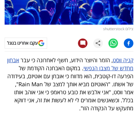
קריפטו
ויראלי
צילום shutterstock
טלוויזיה
עקבו אחרינו בגוגל
עסקי
קניה ווסט
, הזמר והיוצר הידוע, חשף לאחרונה כי עבר
אבחון
ספורט
מחדש של מצבו הנפשי
. במקום האבחנה הקודמת של
הפרעה דו-קוטבית, הוא מדווח כי אובחן עם אוטיזם, בעידודה
קריירה
של אשתו. "האוטיזם מביא אותך למצב של Rain Man",
ולימודים
אמר ווסט, "אני אלבש את כובע טראמפ כי אני אוהב אותו
בכלל. וכשאנשים אומרים לי לא לעשות את זה, אני דווקא
מינויים
מתעקש על הנקודה הזו".
רייטינג
רכב