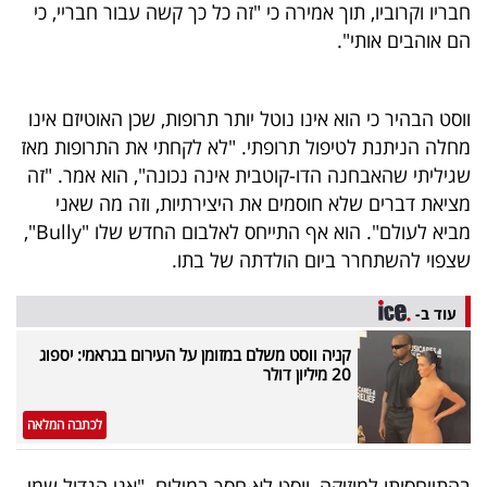
חבריו וקרוביו, תוך אמירה כי "זה כל כך קשה עבור חבריי, כי
40
הם אוהבים אותי".
שיתופי
ווסט הבהיר כי הוא אינו נוטל יותר תרופות, שכן האוטיזם אינו
פעולה
מחלה הניתנת לטיפול תרופתי. "לא לקחתי את התרופות מאז
שגיליתי שהאבחנה הדו-קוטבית אינה נכונה", הוא אמר. "זה
מציאת דברים שלא חוסמים את היצירתיות, וזה מה שאני
מביא לעולם". הוא אף התייחס לאלבום החדש שלו "Bully",
דרושים
שצפוי להשתחרר ביום הולדתה של בתו.
ניוזלטרים
עוד ב-
קניה ווסט משלם במזומן על העירום בגראמי: יספוג
20 מיליון דולר
מייל
אדום
לכתבה המלאה
בהתייחסותו למוזיקה, ווסט לא חסך במילים. "אני הגדול שמי