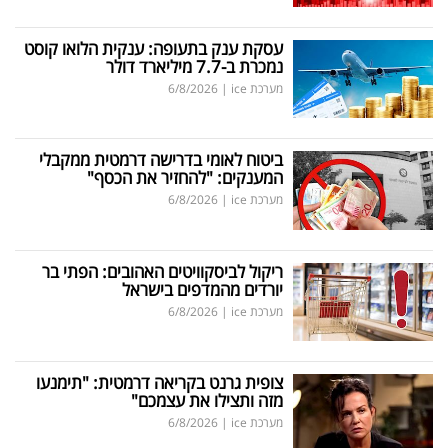
עסקת ענק בתעופה: ענקית הלואו קוסט
נמכרת ב-7.7 מיליארד דולר
מערכת ice
|
6/8/2026
ביטוח לאומי בדרישה דרמטית ממקבלי
המענקים: "להחזיר את הכסף"
מערכת ice
|
6/8/2026
ריקול לביסקוויטים האהובים: הפתי בר
יורדים מהמדפים בישראל
מערכת ice
|
6/8/2026
צופית גרנט בקריאה דרמטית: "תימנעו
מזה ותצילו את עצמכם"
מערכת ice
|
6/8/2026