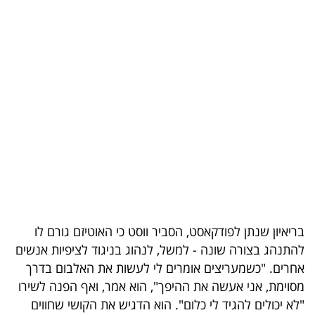
בריאות
תרבות
ופנאי
תיירות
TOP-
5
המילון
הכלכלי
בריאיון שנתן לפודקאסט, הסביר ווסט כי האוטיזם גורם לו
להתנהג בצורה שונה - למשל, לנהוג בניגוד לציפיות אנשים
פודקאסט
אחרים. "כשמעריצים אומרים לי לעשות את האלבום בדרך
40
מסוימת, אני אעשה את ההיפך", הוא אמר, ואף הפנה לשירו
"לא יכולים להגיד לי כלום". הוא הדגיש את הקושי שחווים
UNDER