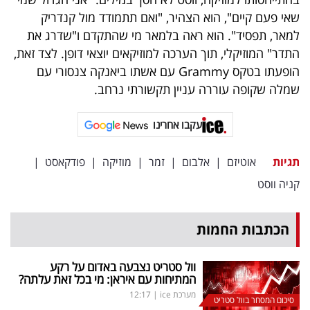
פרסמו
שאי פעם קיים", הוא הצהיר, "ואם תתמודד מול קנדריק
באייס
למאר, תפסיד". הוא ראה בלמאר מי שהתקדם ו"שדרג את
התדר" המוזיקלי, תוך הערכה למוזיקאים יוצאי דופן. לצד זאת,
עקבו
הופעתו בטקס Grammy עם אשתו ביאנקה צנסורי עם
אחרינו:
שמלה שקופה עוררה עניין תקשורתי נרחב.
עקבו אחרינו
תגיות
אוטיזם
|
אלבום
|
זמר
|
מוזיקה
|
פודקאסט
|
קניה ווסט
הכתבות החמות
וול סטריט נצבעה באדום על רקע
המתיחות עם איראן: מי בכל זאת עלתה?
מערכת ice
|
12:17
סיכום המסחר בוול סטריט