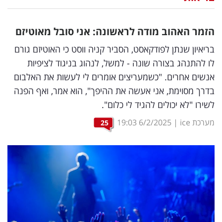
נדל"ן
הזמר האהוב מודה לראשונה: אני סובל מאוטיזם
דיגיטל
בריאיון שנתן לפודקאסט, הסביר קניה ווסט כי האוטיזם גורם
וטק
לו להתנהג בצורה שונה - למשל, לנהוג בניגוד לציפיות
אנשים אחרים. "כשמעריצים אומרים לי לעשות את האלבום
שיווק
בדרך מסוימת, אני אעשה את ההיפך", הוא אמר, ואף הפנה
ופרסום
לשירו "לא יכולים להגיד לי כלום".
משפט
מערכת ice
|
6/2/2025
19:03
25
מדדים
ומחקרים
דעות
רכילות
עסקית