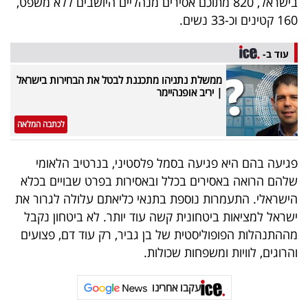
בישראל, 820 מתוכם אסירים מנהליים היושבים ללא משפט,
160 קטינים וכ-33 נשים.
עוד ב-
ממשלת נתניהו מתכננת לבטל את הבחירות בישראל
| יריב אופנהיימר
לכתבה המלאה
פגיעה בהם היא פגיעה בסמל פלסטיני, בנרטיב הלאומי
שלהם הרואה באסירים בכלל ובאסירות בפרט שבויים בכלא
הישראלי. התעמרות נוספת בתנאי כליאתם עלולה לגרור את
ישראל למציאות ביטחונית קשה עוד יותר. לא ביטחון נקבל
מההתנהלות הפופוליסטית של בן גביר, רק עוד דם, פצועים
והרוגים, לוויות ומשפחות שכולות.
עקבו אחרינו