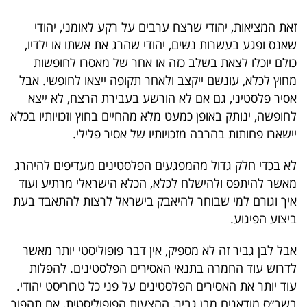
פרסמו
זאת המציאות, יהודי שרצח ערבים על רקע לאומני, יהודי
באייס
שאנס ופגע בעשרות נשים, יהודי שהרג את אשתו או ילדיו,
עקבו
כולם יוכלו לצאת בשלב כזה או אחר של מאסרו לחופשות
מחוץ לכלא, עונשם ייקצב ולאחר תקופה ייצאו לחופשי. אבל
אחרינו:
אסיר פלסטיני, גם אם לא הורשע בעבירת הרצח, לא ייצא
לחופשה, ינותק באופן כמעט מלא מהחיים בחוץ וזכויותיו בכלא
יישארו פחותות בהרבה מזכויותיו של אסיר פלילי.
לא בכדי חלק גדול מהמפגעים הפלסטינים מעדיפים להיהרג
מאשר להיתפס ולהישלח לכלא, הכלא הישראלי מרתיע ועוד
איך וגורם למי שבוחר להיאבק בישראל לרצות להתאבד בעת
ביצוע הפיגוע.
אבל לבן גביר זה לא מספיק, אין דבר פופוליסטי יותר מאשר
לדרוש עוד החמרה בתנאי האסירים הפלסטינים. להפלות
עוד יותר את האסירים הפלסטינים על פני כל טרוריסט יהודי.
בשב״ס מודאגים מבן גביר, ההצעות הפופוליסטית, אם תהפוך