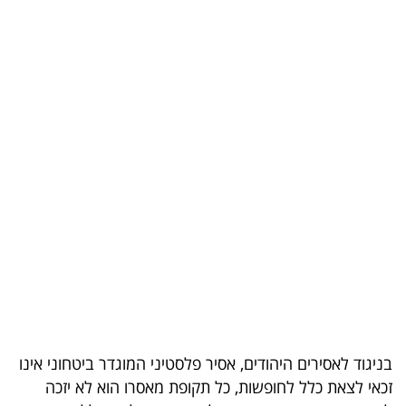
בריאות
תרבות
ופנאי
תיירות
TOP-
5
המילון
הכלכלי
פודקאסט
בניגוד לאסירים היהודים, אסיר פלסטיני המוגדר ביטחוני אינו
40
זכאי לצאת כלל לחופשות, כל תקופת מאסרו הוא לא יזכה
UNDER