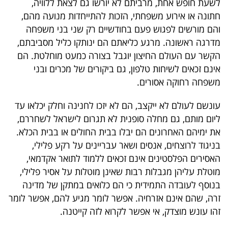
לשעת חופש אחת, מרביתם לא יורשו גם לצאת ללוויה,
40
חתונה או אירוע משפחתי, הזכות להתייחדות מנועה מהם,
והם מורשים לפגוש פעם בחודשיים רק שני בני משפחה
מדרגה ראשונה. מרגע כליאתם הם ינותקו כליל מסביבתם,
שיתופי
הקשר עם העולם החיצון יוגבל בצורה כמעט מוחלטת. הם
פעולה
אינם זכאים לשיחות טלפון, גם ביקורים של מכרים ובני
משפחה רחוקה אסורים.
עונשם לעולם לא ייקצב, הם לא יזכו לחנינה וחלק יכלאו עד
דרושים
ליום מותם, גם מחלה סופנית לא תגרום לישראל לשחררם,
את ימיהם האחרונים הם יבלו בבית החולים או בבית הכלא.
ניוזלטרים
בניגוד לרוצחים, אנסים ושאר עבריינים על רקע פלילי,
האסירים הפלסטינים אינם זכאים ללמוד לתואר אקדמאי,
מוטלת עליהן מגבלות רבות שאינן מוטלות על אסיר פלילי,
מייל
בנוסף לעובדה התמידית כי הם כלואים במתקן של מדינה
אדום
זרה, שהם אינם אזרחיה. אפשר לומר מגיע להם, אפשר לומר
זהו עונש מוצדק, אי אפשר לקרוא לזה קייטנה.