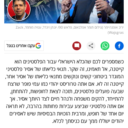
קריפטו
ויראלי
יריב אופנהיימר (צילום תומר אפלבאום, פלאש 90/ יונתן זינדל, עטיה מוחמד, Zack
Wajsgras)
טלוויזיה
עקבו אחרינו בגוגל
עסקי
ספורט
כשמספרים לכם שהכלא הישראלי עבור הפלסטינים הוא
קייטנה, אל תאמינו, זה שקר. תנאי כליאתו של אסיר פלסטיני
קריירה
המוגדר ביטחוני קשים ונוקשים מתנאי כליאתו של אסיר אחר,
ולימודים
קייטנה זה לא. אם אתה טרוריסט יהודי כמו עמי פופר שרצח
שבעה פועלים פלסטינים, תזכה לצאת לחופשות, להתחתן,
מינויים
להתייחד, להקים משפחה ולנהל חיים לצד היותך אסיר. אך
אם אתה פלסטיני שביצע עבירות פחותות בהרבה, לא תראה
רייטינג
יום אחד של חופש, ומרבית הזכויות הבסיסיות שיש לאסירים
יהודים ישללו ממך עם כניסתך לכלא.
רכב