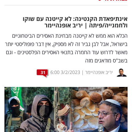
נדל"ן
אינתיפאדת הקנטינה: לא קייטנה עם שוקו
דיגיטל
ולחמנייה/פיתה | יריב אופנהיימר
וטק
הכלא הוא ממש לא קייטנה מבחינת האסירים הביטחוניים
בישראל, אבל לבן גביר זה לא מספיק, אין דבר פופוליסטי יותר
שיווק
מאשר לדרוש עוד החמרה בתנאי האסירים הפלסטינים - וגם
ופרסום
בשב"ס מודאגים מזה
משפט
יריב אופנהיימר
|
3/2/2023
6:00
31
מדדים
ומחקרים
דעות
רכילות
עסקית