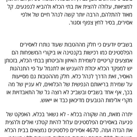
למציאות, עלולה להצית את בתי הכלא ולהביא לנפגעים. קל
מאוד להתלהם, הרבה יותר קשה לנהל חיים של אלפי
אסירים, בסיר לחץ צפוף וסגור.
בשב״ס יודעים כי חלק מההטבות שעוד נותרו לאסירים
הפלסטינים כמו רכישות בקנטינה או ביקורי המשפחות הם
אמצעים קריטיים לשמירת האיזון והביטחון בבתי הכלא, בזכותן
יש למפקד הכלא יכולת להעניש או לתגמל על פי התנהגות
האסיר, זאת הדרך לנהל כלא. חלק מההטבות גם מסייעות
על שמירת בריאותם הנפשית של הכלואים, לא עניין של מה
בכך, אף אחד בשב״ס ובשב״כ לא רוצה גל של התאבדויות או
מקרי אלימות הנובעים מדיכאון כבד או ייאוש.
יתרה מזאת, מה שקורה בכלא - לא נשאר בכלא. האפקט של
פגיעה באסירים הפלסטינים עלול להיות קטלני ואלים ולהצית
את הגדה ועזה. 4670 אסירים פלסטינים נמצאים בבית הכלא