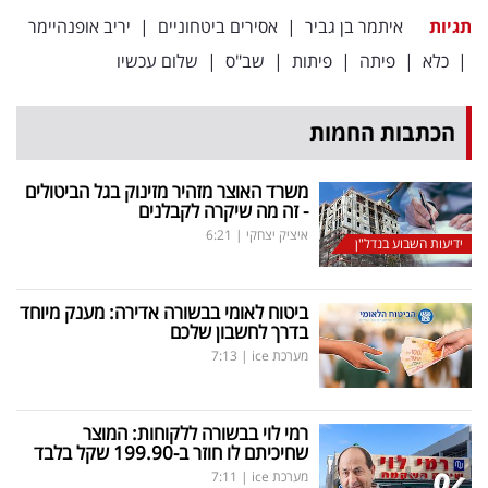
תגיות
איתמר בן גביר
|
אסירים ביטחוניים
|
יריב אופנהיימר
|
כלא
|
פיתה
|
פיתות
|
שב"ס
|
שלום עכשיו
הכתבות החמות
משרד האוצר מזהיר מזינוק בגל הביטולים
- זה מה שיקרה לקבלנים
איציק יצחקי
|
6:21
ידיעות השבוע בנדל"ן
ביטוח לאומי בבשורה אדירה: מענק מיוחד
בדרך לחשבון שלכם
מערכת ice
|
7:13
רמי לוי בבשורה ללקוחות: המוצר
שחיכיתם לו חוזר ב-199.90 שקל בלבד
מערכת ice
|
7:11