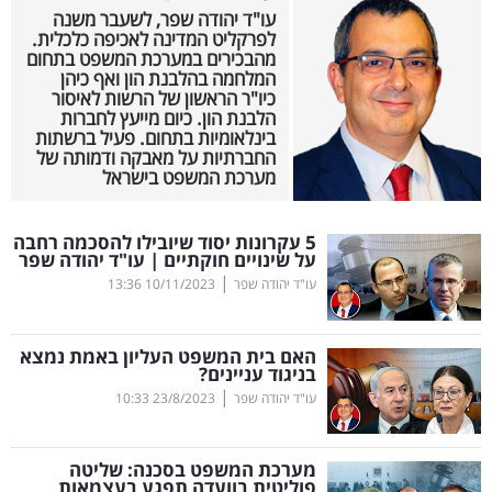
עו"ד יהודה שפר, לשעבר משנה
נדל"ן
לפרקליט המדינה לאכיפה כלכלית.
מהבכירים במערכת המשפט בתחום
המלחמה בהלבנת הון ואף כיהן
דיגיטל
כיו"ר הראשון של הרשות לאיסור
הלבנת הון. כיום מייעץ לחברות
וטק
בינלאומיות בתחום. פעיל ברשתות
החברתיות על מאבקה ודמותה של
שיווק
מערכת המשפט בישראל
ופרסום
5 עקרונות יסוד שיובילו להסכמה רחבה
על שינויים חוקתיים | עו"ד יהודה שפר
משפט
|
עו"ד יהודה שפר
10/11/2023
13:36
מדדים
ומחקרים
האם בית המשפט העליון באמת נמצא
בניגוד עניינים?
|
דעות
עו"ד יהודה שפר
23/8/2023
10:33
רכילות
מערכת המשפט בסכנה: שליטה
עסקית
פוליטית בוועדה תפגע בעצמאות