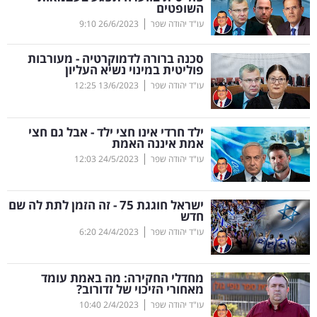
השופטים
|
עו"ד יהודה שפר
26/6/2023
9:10
קריפטו
סכנה ברורה לדמוקרטיה - מעורבות
ויראלי
פוליטית במינוי נשיא העליון
|
עו"ד יהודה שפר
13/6/2023
12:25
טלוויזיה
עסקי
ילד חרדי אינו חצי ילד - אבל גם חצי
אמת איננה האמת
ספורט
|
עו"ד יהודה שפר
24/5/2023
12:03
קריירה
ישראל חוגגת 75 - זה הזמן לתת לה שם
ולימודים
חדש
|
עו"ד יהודה שפר
24/4/2023
6:20
מינויים
רייטינג
מחדלי החקירה: מה באמת עומד
מאחורי הזיכוי של זדורוב?
|
רכב
עו"ד יהודה שפר
2/4/2023
10:40