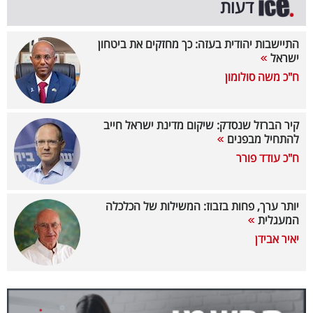
דעות
40
התיישבות יהודית בעזה: כך מחזקים את ביטחון
ישראל
שיתופי
ח"כ משה סולומון
פעולה
קיר הברזל שנסדק: שיקום מדינת ישראל חייב
להתחיל מבפנים
דרושים
ח"כ עודד פורר
ניוזלטרים
יותר ערך, פחות בזבוז: המשילות של הכלכלה
המעגלית
יאיר אבידן
מייל
אדום