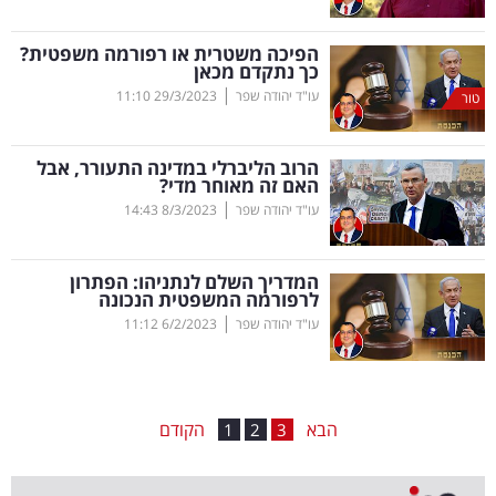
בריאות
הפיכה משטרית או רפורמה משפטית?
כך נתקדם מכאן
תרבות
|
עו"ד יהודה שפר
29/3/2023
11:10
טור
ופנאי
הרוב הליברלי במדינה התעורר, אבל
תיירות
האם זה מאוחר מדי?
|
עו"ד יהודה שפר
8/3/2023
14:43
TOP-
5
המדריך השלם לנתניהו: הפתרון
לרפורמה המשפטית הנכונה
המילון
|
עו"ד יהודה שפר
6/2/2023
11:12
הכלכלי
פודקאסט
הבא
הקודם
1
2
3
40
UNDER