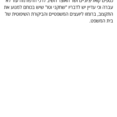
כספים קואליציוניים ושר האוצר השיב לו כי הרפורמה עוד לא
עברה וכי עדיין יש לדבריו "שחקני וטו" שיש בכוחם למנוע את
בריאות
התקצוב, ברומזו ליועצים המשפטיים והביקורת השיפוטית של
תרבות
בית המשפט.
ופנאי
תיירות
TOP-
5
המילון
הכלכלי
פודקאסט
40
UNDER