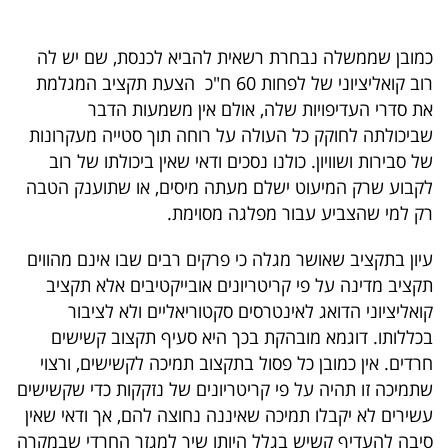
40
כמובן שממשלה נבחרת רשאית להביא לכנסת, שם יש לה
רוב קואליציוני של לפחות 60 ח"כ הצעת תקציב המגלמת
שיתופי
את סדרי העדיפויות שלה, אולם אין משמעות הדבר
פעולה
שביכולתה לחוקק כל העולה על רוחה תוך סטייה מעקרונות
של סבירות ושוויון. כולנו נסכים ודאי שאין ביכולתו של רוב
לקבוע שרק המיעוט ישלם מעתה מיסים, או שתוענק הטבה
רק למי שהצביע עבור מפלגה מסוימת.
דרושים
עיון בתקציב שאושר מגלה כי פרקים רבים שבו אינם מהווים
ניוזלטרים
תקציב מדינה על פי קריטריונים אובייקטיבים אלא תקציב
קואליציוני הדואג לאינטרסים סקטוריאליים ולא לציבור
בכללותו. דוגמא מובהקת בכך היא סעיף תקצוב קשישים
מייל
חרדים. אין כמובן כל פסול בתקצוב תמיכה לקשישים, ורצוי
אדום
שתמיכה זו תהיה על פי קריטריונים של נזקקות כדי שקשישים
עשירים לא יקבלו תמיכה שאיננה נחוצה להם, אך ודאי שאין
סיבה להעדיף קשיש בגלל היותו שיך למגזר החרדי שבמקרה