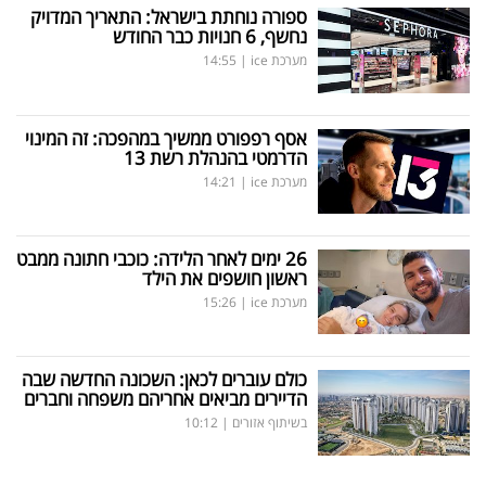
ספורה נוחתת בישראל: התאריך המדויק
נחשף, 6 חנויות כבר החודש
מערכת ice
|
14:55
אסף רפפורט ממשיך במהפכה: זה המינוי
הדרמטי בהנהלת רשת 13
מערכת ice
|
14:21
26 ימים לאחר הלידה: כוכבי חתונה ממבט
ראשון חושפים את הילד
מערכת ice
|
15:26
כולם עוברים לכאן: השכונה החדשה שבה
הדיירים מביאים אחריהם משפחה וחברים
בשיתוף אזורים
|
10:12