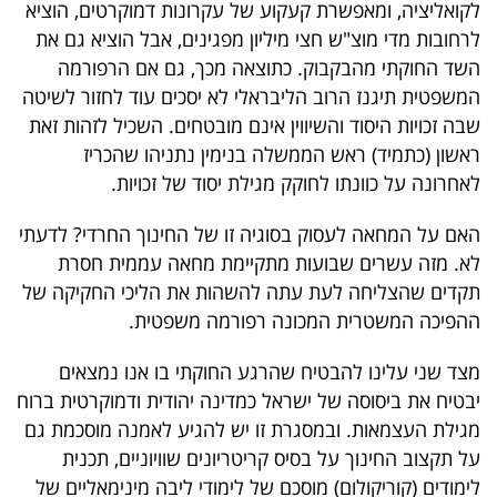
לקואליציה, ומאפשרת קעקוע של עקרונות דמוקרטים, הוציא
לרחובות מדי מוצ"ש חצי מיליון מפגינים, אבל הוציא גם את
השד החוקתי מהבקבוק. כתוצאה מכך, גם אם הרפורמה
המשפטית תיגנז הרוב הליבראלי לא יסכים עוד לחזור לשיטה
שבה זכויות היסוד והשיווין אינם מובטחים. השכיל לזהות זאת
ראשון (כתמיד) ראש הממשלה בנימין נתניהו שהכריז
לאחרונה על כוונתו לחוקק מגילת יסוד של זכויות.
האם על המחאה לעסוק בסוגיה זו של החינוך החרדי? לדעתי
לא. מזה עשרים שבועות מתקיימת מחאה עממית חסרת
תקדים שהצליחה לעת עתה להשהות את הליכי החקיקה של
ההפיכה המשטרית המכונה רפורמה משפטית.
מצד שני עלינו להבטיח שהרגע החוקתי בו אנו נמצאים
יבטיח את ביסוסה של ישראל כמדינה יהודית ודמוקרטית ברוח
מגילת העצמאות. ובמסגרת זו יש להגיע לאמנה מוסכמת גם
על תקצוב החינוך על בסיס קריטריונים שוויוניים, תכנית
לימודים (קוריקולום) מוסכם של לימודי ליבה מינימאליים של