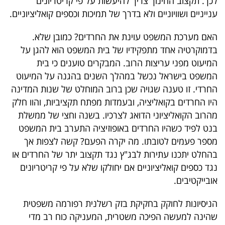
לכך. תקצוב החינוך צריך להיעשות על פי קריטריונים
ענייניים ושוויוניים ולא בדרך של תמיכות וכספים קואליציוניים.
האם מערכת המשפט עוינת את החרדים? כמובן שלא.
בדמוקרטיה אחד מתפקידיו של בית המשפט הוא להגן על
המיעוט מפני עריצות הרוב. המבקרים טוענים כי בית
המשפט בישראל נכשל במהלך השנים בהגנה על המיעוט
החרדי. זו טענה שגויה שכן ברוב המוחלט של שנות המדינה
היו החרדים בקואליציה, ובעמדות מפתח תקציביות, והוו חלק
מהרוב הקואליציוני הדואג לצרכיו. בשנה וחצי של ממשלת
בנט לפיד כשהיו החרדים באופוזיציה התערב בית המשפט
מספר פעמים לטובתו. מה יקרה הפעם? קשה לצפות אך
בהחלט יתכנו עתירות לבג"ץ נגד תקצוב יתר של החרדים או
נגד כספים קואליציוניים אם יחולקו שלא על פי קריטריונים
אובייקטיבים.
הניסיונות לחוקק בחקיקת בזק רשלנית רפורמה משפטית
שהינה למעשה הפיכה משטרית, המעניקה כוח רב מדי