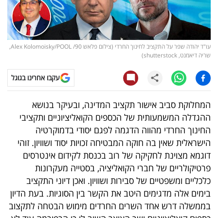
קריפטו
ויראלי
עו"ד יהודה שפר על התקציב לחינוך החרדי (צילום פלאש 90/ Alex Kolomoisky/POOL,
שריה דיאמנט, shutterstock)
טלוויזיה
עקבו אחרינו בגוגל
עסקי
ספורט
המחלוקת סביב אישור תקציב המדינה, ובעיקר בנושא
ההגדלה המשמעותית של הכספים הקואליציוניים ותקציבי
קריירה
החינוך החרדי מהווה הדגמה לפגם יסודי בדמוקרטיה
ולימודים
הישראלית שאין בה חוקה המבטיחה זכויות יסוד ושוויון. זוהי
דוגמא מצוינת לחקיקה של רוב בכנסת לקידום אינטרסים
מינויים
פרטיקולריים של חברי הקואליציה, בסטייה מעקרונות
כלכליים ומשפטיים של סבירות ושוויון. ואכן דיוני התקציב
רייטינג
בימים אלה מדגימים היטב את הקשר בין הסוגיות. בעת הדיון
בממשלה דרש אחד השרים החרדים מימוש הבטחה לתקצוב
רכב