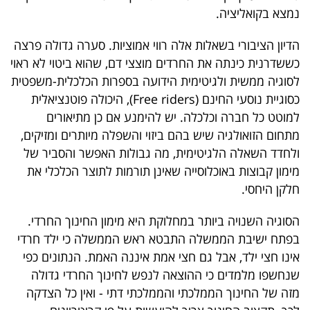
פרסמו
נמצא בקואליציה.
באייס
הדיון הציבורי בשאלות אלה רווי אמוציות. סערה גדולה פרצה
עקבו
כששדרנית כינתה את החרדים מוצצי דם, שהוא ביטוי לא ראוי
לסוגיה ממשית ולגיטימית הידועה בספרות הכלכלית-משפטית
אחרינו:
כסוגיית נוסעי החינם (
Free riders
), היכולה פוטנציאלית
למוטט כל חברה וכלכלה. יש להימנע אם כן מתיאורים
מתחום הזואולגיה שיש בהם ביזוי והשפלה מיותרים ומזיקים,
ולחדד השאלה הלגיטימית, מה גבולות האפשר והסביר של
מימון קבוצות באוכלוסייה שאינן תורמות לתוצר הכלכלי את
חלקן היחסי.
הסוגיה השנויה ביותר במחלוקת היא מימון החינוך החרדי.
בפתח ישיבת הממשלה התבטא ראש הממשלה כי ילד חרדי
אינו חצי ילד, אבל גם חצי אמת איננה האמת. הנתונים כפי
שנחשפו מלמדים כי ההוצאה לנפש לחינוך החרדי גדולה
מזה של החינוך הממלכתי והממלכתי דתי - ואין כל הצדקה