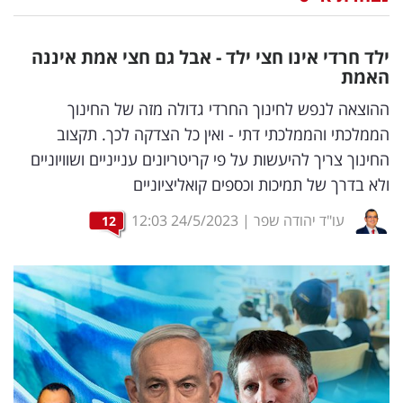
נדל"ן
ילד חרדי אינו חצי ילד - אבל גם חצי אמת איננה
דיגיטל
האמת
וטק
ההוצאה לנפש לחינוך החרדי גדולה מזה של החינוך
הממלכתי והממלכתי דתי - ואין כל הצדקה לכך. תקצוב
שיווק
החינוך צריך להיעשות על פי קריטריונים ענייניים ושוויוניים
ופרסום
ולא בדרך של תמיכות וכספים קואליציוניים
משפט
עו"ד יהודה שפר
|
24/5/2023
12:03
12
מדדים
ומחקרים
דעות
רכילות
עסקית