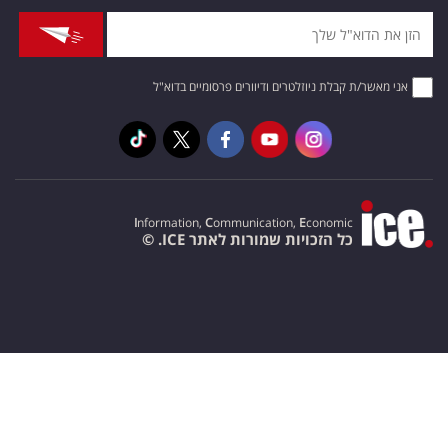
אני מאשר/ת קבלת ניוזלטרים ודיוורים פרסומיים בדוא"ל
I
nformation,
C
ommunication,
E
conomic
כל הזכויות שמורות לאתר ICE. ©