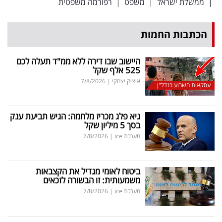
|
ממשלת ישראל
|
משפט
|
רפורמה משפטית
הכתבות החמות
היישוב שבו דירה ללא ממ"ד תעלה לכם
525 אלף שקל
איציק יצחקי
|
7/8/2026
עסקאות השבוע בנדל"ן
גיא פלג מכריז מלחמה: הגיש תביעת ענק
בסך 5 מיליון שקל
מערכת ice
|
7/8/2026
ביטוח לאומי מגדיל את הקצבאות
משמעותית: זו הבשורה לזכאים
מערכת ice
|
7/8/2026