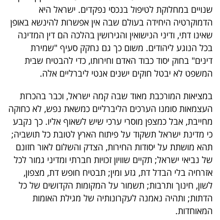
פרסמו
שנויים במחלוקת לטיפול בנכסי נפקדים. ישראל היא
באייס
הדמוקרטיה היחידה בעולם שבה אין אפשרות להינשא באופן
שאינו דתי, ודיני הנישואין והגירושין בהלכה הם דין המדינה
עקבו
בכל הנוגע ליהודים. משום כך גם נחקק סעיף "שמירת
אחרינו:
דינים" בחוק יסוד כבוד האדם וחירותו, כדי להבטיח שבית
המשפט לא יבטל חוקים ישנים אנטי ליברליים אלה.
במציאות המורכבת מאוד שבה קמה ישראל, וכבר בהכרזת
העצמאות סומנו הערכים הליברליים כמשאת נפש, לא כחוקה
מחייבת, אבל כמצפן מוסרי ערכי שיש לשאוף אליו. כך נקבע
כי מדינת ישראל תשקוד על פיתוח הארץ לטובת כל תושביה;
תהא מושתת על יסודות החירות, הצדק והשלום לאור חזונם
של נביאי ישראל; תקיים שוויון זכויות חברתי ומדיני גמור לכל
אזרחיה בלי הבדל דת, גזע ומין; תבטיח חופש דת, מצפון,
לשון, חינוך ותרבות; תשמור על המקומות הקדושים של כל
הדתות; ותהיה נאמנה לעקרונותיה של מגילת האומות
המאוחדות.