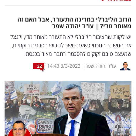
נדל"ן
הרוב הליברלי במדינה התעורר, אבל האם זה
דיגיטל
מאוחר מדי? | עו"ד יהודה שפר
וטק
יש לקוות שהציבור הליברלי לא התעורר מאוחר מדי, ולנצל
את המשבר הנוכחי כשעת כושר לגיבוש הסדרים חוקתיים,
שיווק
שמעצם טיבם זקוקים להסכמה רחבה מאוד בכנסת
ופרסום
עו"ד יהודה שפר
|
8/3/2023
14:43
22
משפט
מדדים
ומחקרים
דעות
רכילות
עסקית