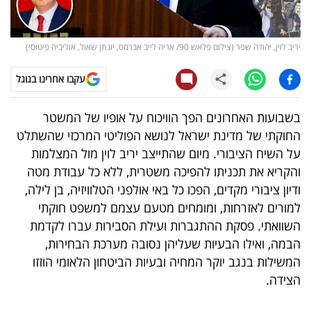
קריפטו
יריב לוין, יהודה שפר (צילום פלאש 90/ אריה לייב אברמס, יונתן שאול, אוליביה פיטוסי)
ויראלי
עקבו אחרינו בגוגל
טלוויזיה
בשבועות האחרונים הפך הוויכוח על אופיו של המשטר
עסקי
החוקתי של מדינת ישראל לנושא הפוליטי המרכזי שהשתלט
ספורט
על השיח הציבורי. מיום שהתייצב יריב לוין מול המצלמות
והקריא את תכניתו להפיכה משטרית, ללא כל עבודת מטה
קריירה
ודיון ציבורי מקדים, הפכו כל באי אולפני הטלוויזיה, בן לילה,
ולימודים
למורים לאזרחות, ומומחים מטעם עצמם למשפט חוקתי
השוואתי. פסקת ההתגברות ועילת הסבירות עברו לקדמת
מינויים
הבמה, ואילו הבעיות שעליהן נסובה מערכת הבחירות,
המשילות בנגב יוקר המחיה ובעיות הביטחון הלאומי הוזזו
רייטינג
הצידה.
רכב