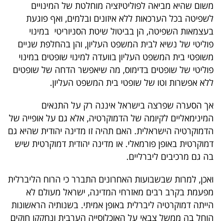
משום שהיא מביאה לפוליטיזציה מוחלטת של המינויים
40
לשפיטה בכל הערכאות ללא איזונים ובלמים, ואף פוגעת
בעצמאות השפיטה, הן בביטול שיטת הסניוריטי במינוי
פוליטי של נשיא לבית המשפט העליון, והן בהחלפת שניים
שיתופי
משופטי בית המשפט העליון בוועדה למינוי שופטים במינוי
פעולה
פוליטי של שופטים בדימוס, מה שיאפשר הדחה של שופטים
ללא אפשרות וטו של שופטי בית המשפט העליון.
אך הסערה שפרצה בישראל איננה רק על התנאים
דרושים
המינימאליים לקיומה של הדמוקרטיה, אלא גם על אופייה של
הדמוקרטיה הישראלית. האם תהיה זו מדינה יהודית שהיא גם
ניוזלטרים
דמוקרטית באופן פורמאלי. או מדינה יהודית דמוקרטית שיש
בה גם מרכיבים ליברליים.
מייל
ואכן, למרות שבשבועות האחרונים התברר כי הרוח הליברלית
אדום
מפעמת בקרב רבים מאזרחי המדינה, ישראל מעולם לא
הייתה דמוקרטיה ליברלית באופן אמיתי. בשנותיה הראשונות
הוחל בה ממשל צבאי על האוכלוסייה הערבית ונחקקו חוקים