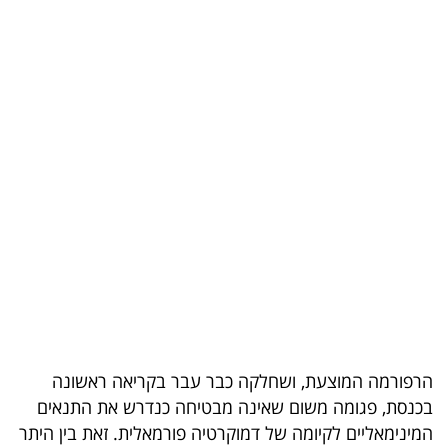
בריאות
תרבות
ופנאי
תיירות
TOP-
5
המילון
הכלכלי
פודקאסט
הרפורמה המוצעת, ושחלקה כבר עבר בקריאה ראשונה
40
בכנסת, פגומה משום שאינה מבטיחה כנדרש את התנאים
המינימאליים לקיומה של דמוקרטיה פורמאלית. זאת בין היתר
UNDER