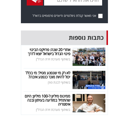
אני מאשר קבלת ניוזלטרים ודיוורים פרסומיים בדוא"ל
כתבות נוספות
אחרי 20 שנה: פרויקט הבינוי
פינוי הגדול בישראל יוצא לדרך
בשיתוף מערכת זירת הנדל"ן
לא רק מי שנפגע מטיל: מי בכלל
יכול להיות מוכר כנפגע איבה?
בשיתוף לבנת פורן
ממינוס מיליון ל-100 מיליון: היזם
שהתחיל במודעה בעיתון ובנה
אימפריה
בשיתוף מערכת זירת הנדל"ן