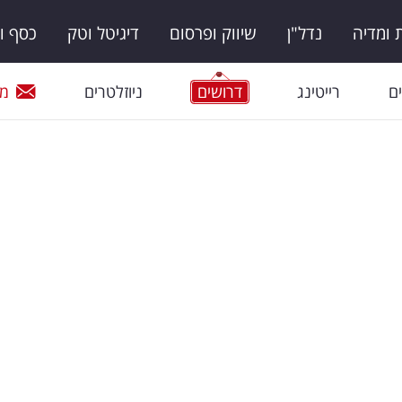
ומדיה
נדל"ן
שיווק ופרסום
דיגיטל וטק
כסף ו
ם
רייטינג
דרושים
ניוזלטרים
מי