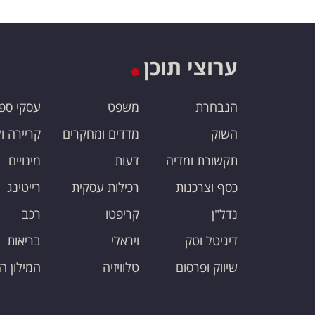
ערוצי תוכן
הנבחרת
משפט
עסקי ספ
השוק
מדדים ומחקרים
קריירה ו
תקשורת ומדיה
דעות
מינויים
כסף וצרכנות
רכילות עסקית
רייטינג
נדל"ן
קריפטו
רכב
דיגיטל וטק
ויראלי
בריאות
שיווק ופרסום
טלוויזיה
המילון ה